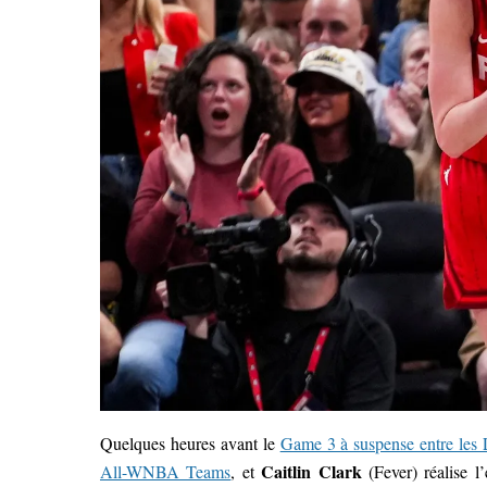
Quelques heures avant le
Game 3 à suspense entre les L
Caitlin Clark
All-WNBA Teams
, et
(Fever) réalise l’