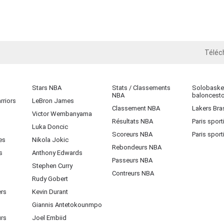
Téléc
iOS
Stars NBA
Stats / Classements
Solobasket
NBA
baloncest
rriors
LeBron James
Classement NBA
Lakers Bras
Victor Wembanyama
Résultats NBA
Paris sport
Luka Doncic
Scoreurs NBA
Paris sport
es
Nikola Jokic
Rebondeurs NBA
s
Anthony Edwards
Passeurs NBA
Stephen Curry
Contreurs NBA
Rudy Gobert
ers
Kevin Durant
Giannis Antetokounmpo
urs
Joel Embiid