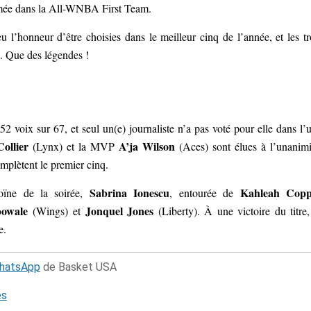
mée dans la All-WNBA First Team.
l’honneur d’être choisies dans le meilleur cinq de l’année, et les tr
. Que des légendes !
2 voix sur 67, et seul un(e) journaliste n’a pas voté pour elle dans l’
ollier
A’ja Wilson
(Lynx) et la MVP
(Aces) sont élues à l’unanimi
mplètent le premier cinq.
Sabrina Ionescu
Kahleah Copp
ïne de la soirée,
, entourée de
owale
Jonquel Jones
(Wings) et
(Liberty). À une victoire du titre,
e.
WhatsApp
de Basket USA
és