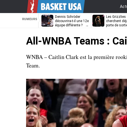
Act
Dennis Schröder
Les Grizzlies
RUMEURS
découvrira-t-il une 12e
cherchent déj
équipe différente ?
porte de sorti
D’Angelo Russ
All-WNBA Teams : Cait
WNBA – Caitlin Clark est la première rook
Team.