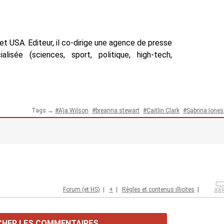
t USA. Editeur, il co-dirige une agence de presse
isée (sciences, sport, politique, high-tech,
Tags →
A’ja Wilson
breanna stewart
Caitlin Clark
Sabrina Ione
Forum (et HS)
|
+
|
Règles et contenus illicites
|
CHER LES COMMENTAIRES