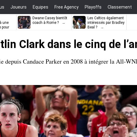
us
Joueurs
Equipes
Free Agency
Playoffs
Classement
Dwane Casey bientôt
Les Celtics également
à une
coach à Rome ?
intéressés par Bradley
e pour
Beal ?
ell
lin Clark dans le cinq de l’
ie depuis Candace Parker en 2008 à intégrer la All-WN