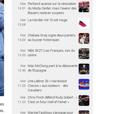
Portland avance sur la rénovation
Hier
du Moda Center, mais l’avenir des
16:01
Blazers reste en suspens
La Harden Vol.10 voit rouge
Hier
15:08
Chelsea Gray signe deux paniers
Hier
au buzzer historiques
14:20
NBA 2K27 | Les Français, rois du
Hier
contre
13:30
Mac McClung part à la découverte
Hier
de l’Espagne
12:45
Une LeBron 23 « Hardwood
Hier
Classic » aux couleurs… des
11:55
Cavaliers
Chris Finch défend Rudy Gobert : «
Hier
C’est un futur Hall of Famer »
11:23
eux
is,
Marine Fauthoux s’engage pour
Hier