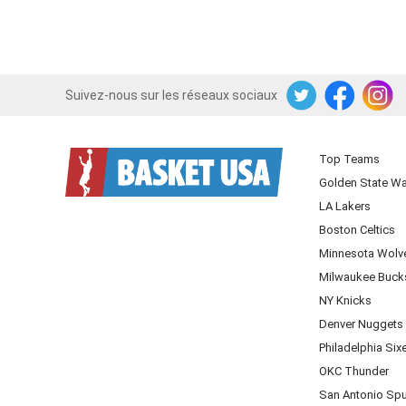
Suivez-nous sur les réseaux sociaux
Twitter
Facebook
Instagram
Top Teams
Golden State Wa
LA Lakers
Boston Celtics
Minnesota Wolv
Milwaukee Buck
NY Knicks
Denver Nuggets
Philadelphia Six
OKC Thunder
San Antonio Sp