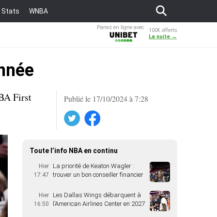
Stats
WNBA
Pariez en ligne avec
100€ offerts
Unibet
La suite →
année
BA First
Publié le 17/10/2024 à 7:28
Twitter
Facebook
Toute l’info NBA en continu
La priorité de Keaton Wagler :
Hier
trouver un bon conseiller financier
17:47
Les Dallas Wings débarquent à
Hier
l’American Airlines Center en 2027
16:50