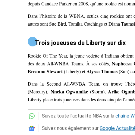
depuis Candace Parker en 2008, qu’une rookie est nom
Dans l’histoire de la WBNA, seules cinq rookies ont eu 
autres sont Sue Bird, Tamika Catchings et Diana Taurasi
Trois joueuses du Liberty sur dix
Rookie Of The Year, la jeune vedette d’Indiana obtient 5
Napheesa C
des deux All-WNBA Teams. À ses côtés,
Breanna Stewart
Alyssa Thomas
(Liberty) et
(Sun) co
Dans la Second All-WNBA Team, on trouve l’héro
Nneka Ogwumike
Arike Ogunb
(Mercury),
(Storm),
Liberty place trois joueuses dans les deux cinq de l’anné
Suivez toute l'actualité NBA sur la
chaîne 
Suivez nous également sur
Google Actualit