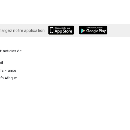
hargez notre application
Android
: noticias de
o
il
ifs France
ifs Afrique