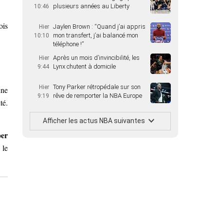
plusieurs années au Liberty
10:46
ois
Jaylen Brown : “Quand j’ai appris
Hier
mon transfert, j’ai balancé mon
10:10
téléphone !”
Après un mois d’invincibilité, les
Hier
Lynx chutent à domicile
9:44
Tony Parker rétropédale sur son
Hier
une
rêve de remporter la NBA Europe
9:19
té.
Afficher les actus NBA suivantes
er
 le