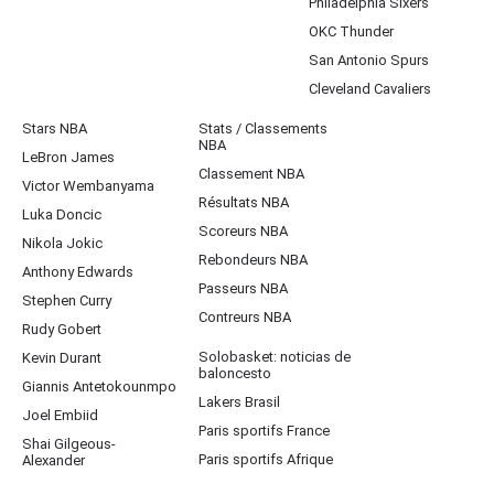
Philadelphia Sixers
OKC Thunder
San Antonio Spurs
Cleveland Cavaliers
Stars NBA
Stats / Classements
NBA
LeBron James
Classement NBA
Victor Wembanyama
Résultats NBA
Luka Doncic
Scoreurs NBA
Nikola Jokic
Rebondeurs NBA
Anthony Edwards
Passeurs NBA
Stephen Curry
Contreurs NBA
Rudy Gobert
Solobasket: noticias de
Kevin Durant
baloncesto
Giannis Antetokounmpo
Lakers Brasil
Joel Embiid
Paris sportifs France
Shai Gilgeous-
Paris sportifs Afrique
Alexander