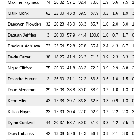
Maxime Raynaud
74
26:32
57.1
32.4
78.6
1.9
5.6
7.5
1.4
Malik Monk
62
22:00
43.8
39.5
87.9
0.2
1.6
1.9
3.0
Daeqwon Plowden
32
26:23
43.0
33.3
85.7
1.0
2.0
3.0
1.3
Daquan Jeffries
3
20:00
57.9
44.4
100.0
1.0
0.7
1.7
0.3
Precious Achiuwa
73
23:54
52.8
27.8
55.4
2.4
4.3
6.7
1.4
Devin Carter
38
18:25
41.4
26.3
71.3
0.9
2.3
3.3
2.7
Nique Clifford
75
25:06
41.8
33.3
72.2
0.9
2.9
3.8
2.4
De'andre Hunter
2
25:30
21.1
22.2
83.3
0.5
1.0
1.5
0.5
Doug Mcdermott
29
15:08
38.8
39.0
88.9
0.2
1.0
1.3
0.8
Keon Ellis
43
17:38
39.7
36.8
62.5
0.3
0.9
1.3
0.6
Killian Hayes
23
17:39
30.4
27.0
92.9
0.2
2.2
2.3
3.5
Dylan Cardwell
44
20:37
58.7
50.0
51.0
3.3
4.2
7.5
1.4
Drew Eubanks
42
13:09
59.6
14.3
56.1
0.9
2.1
3.0
0.5