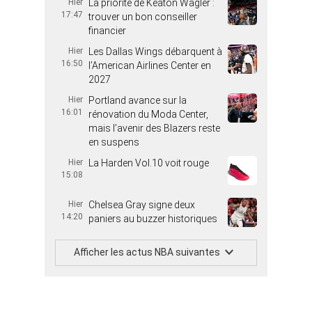
Hier
La priorité de Keaton Wagler :
17:47
trouver un bon conseiller
financier
Hier
Les Dallas Wings débarquent à
16:50
l’American Airlines Center en
2027
Hier
Portland avance sur la
16:01
rénovation du Moda Center,
mais l’avenir des Blazers reste
en suspens
Hier
La Harden Vol.10 voit rouge
15:08
Hier
Chelsea Gray signe deux
14:20
paniers au buzzer historiques
Afficher les actus NBA suivantes