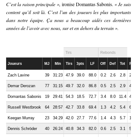
C’est la raison principale »,
ironise Domantas Sabonis.
« Je suis
content qu’il soit là. C’est l’un des joueurs les plus importants
dans notre équipe. Ça nous a beaucoup aidés ces dernières
années de l’avoir avec nous, sur et en dehors du terrain ».
Tirs
Rebonds
Joueurs
MJ
Min
Tirs
3pts
LF
Off
Def
Tot
Pd
Zach Lavine
39
31:23
47.9
39.0
88.0
0.2
2.6
2.8
2.3
Demar Derozan
77
31:15
49.7
32.0
86.8
0.5
2.5
2.9
4.1
Domantas Sabonis
19
29:41
54.3
18.5
72.7
3.4
8.0
11.4
4.1
Russell Westbrook
64
28:57
42.7
33.8
69.4
1.3
4.2
5.4
6.7
Keegan Murray
23
34:29
42.0
27.7
77.6
1.4
4.3
5.7
1.7
Dennis Schröder
40
26:24
40.8
34.3
82.0
0.6
2.5
3.1
5.3