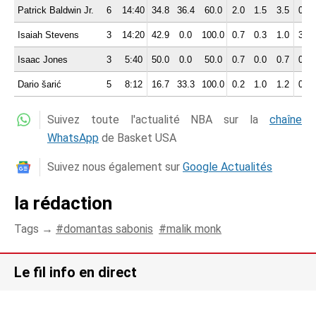
Patrick Baldwin Jr.
6
14:40
34.8
36.4
60.0
2.0
1.5
3.5
0.8
Isaiah Stevens
3
14:20
42.9
0.0
100.0
0.7
0.3
1.0
3.3
Isaac Jones
3
5:40
50.0
0.0
50.0
0.7
0.0
0.7
0.3
Dario šarić
5
8:12
16.7
33.3
100.0
0.2
1.0
1.2
0.4
Suivez toute l'actualité NBA sur la
chaîne
WhatsApp
de Basket USA
Suivez nous également sur
Google Actualités
la rédaction
Tags →
domantas sabonis
malik monk
Le fil info en direct