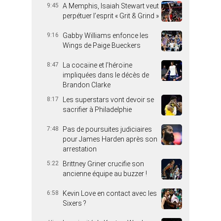
9:45
A Memphis, Isaiah Stewart veut
perpétuer l’esprit « Grit & Grind »
9:16
Gabby Williams enfonce les
Wings de Paige Bueckers
8:47
La cocaïne et l’héroïne
impliquées dans le décès de
Brandon Clarke
8:17
Les superstars vont devoir se
sacrifier à Philadelphie
7:48
Pas de poursuites judiciaires
pour James Harden après son
arrestation
5:22
Brittney Griner crucifie son
ancienne équipe au buzzer !
6:58
Kevin Love en contact avec les
Sixers ?