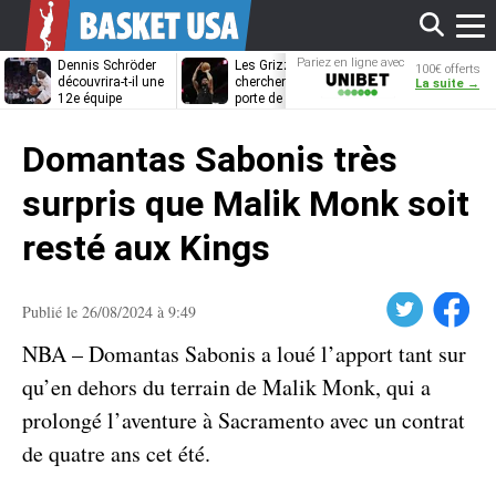
Affi
Pariez en ligne avec
Dennis Schröder
Les Grizzlies
Dwane Casey
100€ offerts
Unibet
découvrira-t-il une
cherchent déjà une
bientôt coach
La suite →
12e équipe
porte de sortie
Rome ?
différente ?
pour D’Angelo
le
Russell
Domantas Sabonis très
men
surpris que Malik Monk soit
resté aux Kings
Twitter
Facebook
Publié le 26/08/2024 à 9:49
NBA – Domantas Sabonis a loué l’apport tant sur
qu’en dehors du terrain de Malik Monk, qui a
prolongé l’aventure à Sacramento avec un contrat
de quatre ans cet été.