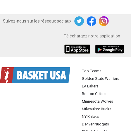
Suivez-nous sur les réseaux sociaux
Twitter
Facebook
Instagram
Téléchargez notre application
iOS
Android
Top Teams
Golden State Warriors
LA Lakers
Boston Celtics
Minnesota Wolves
Milwaukee Bucks
NY Knicks
Denver Nuggets