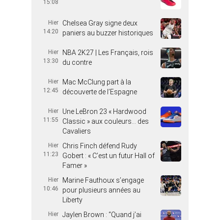
15:08
Hier
Chelsea Gray signe deux
14:20
paniers au buzzer historiques
Hier
NBA 2K27 | Les Français, rois
13:30
du contre
Hier
Mac McClung part à la
12:45
découverte de l’Espagne
Hier
Une LeBron 23 « Hardwood
11:55
Classic » aux couleurs… des
Cavaliers
Hier
Chris Finch défend Rudy
11:23
Gobert : « C’est un futur Hall of
Famer »
Hier
Marine Fauthoux s’engage
10:46
pour plusieurs années au
Liberty
Hier
Jaylen Brown : “Quand j’ai