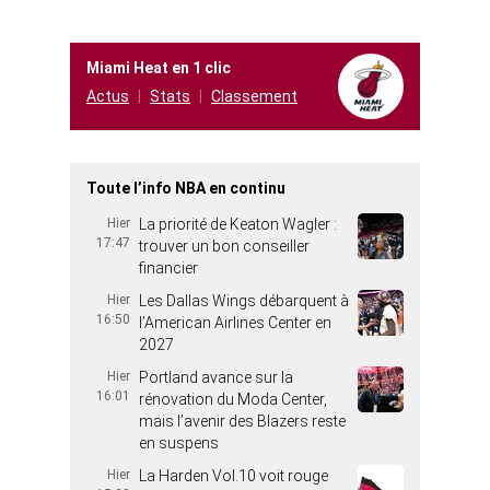
Miami Heat en 1 clic
Actus
Stats
Classement
Toute l’info NBA en continu
Hier
La priorité de Keaton Wagler :
17:47
trouver un bon conseiller
financier
Hier
Les Dallas Wings débarquent à
16:50
l’American Airlines Center en
2027
Hier
Portland avance sur la
16:01
rénovation du Moda Center,
mais l’avenir des Blazers reste
en suspens
Hier
La Harden Vol.10 voit rouge