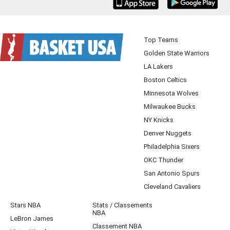
iOS
Android
Top Teams
Golden State Warriors
LA Lakers
Boston Celtics
Minnesota Wolves
Milwaukee Bucks
NY Knicks
Denver Nuggets
Philadelphia Sixers
OKC Thunder
San Antonio Spurs
Cleveland Cavaliers
Stars NBA
Stats / Classements
NBA
LeBron James
Classement NBA