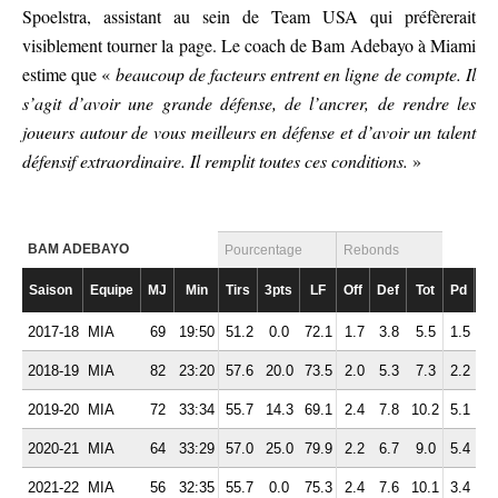
Spoelstra, assistant au sein de Team USA qui préfèrerait
visiblement tourner la page. Le coach de Bam Adebayo à Miami
estime que «
beaucoup de facteurs entrent en ligne de compte. Il
s’agit d’avoir une grande défense, de l’ancrer, de rendre les
joueurs autour de vous meilleurs en défense et d’avoir un talent
défensif extraordinaire. Il remplit toutes ces conditions.
»
BAM ADEBAYO
Pourcentage
Rebonds
Saison
Equipe
MJ
Min
Tirs
3pts
LF
Off
Def
Tot
Pd
Ft
2017-18
MIA
69
19:50
51.2
0.0
72.1
1.7
3.8
5.5
1.5
2.
2018-19
MIA
82
23:20
57.6
20.0
73.5
2.0
5.3
7.3
2.2
2.
2019-20
MIA
72
33:34
55.7
14.3
69.1
2.4
7.8
10.2
5.1
2.
2020-21
MIA
64
33:29
57.0
25.0
79.9
2.2
6.7
9.0
5.4
2.
2021-22
MIA
56
32:35
55.7
0.0
75.3
2.4
7.6
10.1
3.4
3.