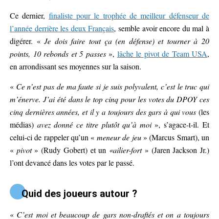
Ce dernier,
finaliste pour le trophée de meilleur défenseur de
l’année derrière les deux Français
, semble avoir encore du mal à
digérer. «
Je dois faire tout ça (en défense) et tourner à 20
points, 10 rebonds et 5 passes
»,
lâche le pivot de Team USA
,
en arrondissant ses moyennes sur la saison.
«
Ce n’est pas de ma faute si je suis polyvalent, c’est le truc qui
m’énerve. J’ai été dans le top cinq pour les votes du DPOY ces
cinq dernières années, et il y a toujours des gars à qui vous
(les
médias)
avez donné ce titre plutôt qu’à moi
», s’agace-t-il. Et
celui-ci de rappeler qu’un «
meneur de jeu
» (Marcus Smart), un
«
pivot
» (Rudy Gobert) et un
«ailier-fort
» (Jaren Jackson Jr.)
l’ont devancé dans les votes par le passé.
Quid des joueurs autour ?
«
C’est moi et beaucoup de gars non-draftés et on a toujours