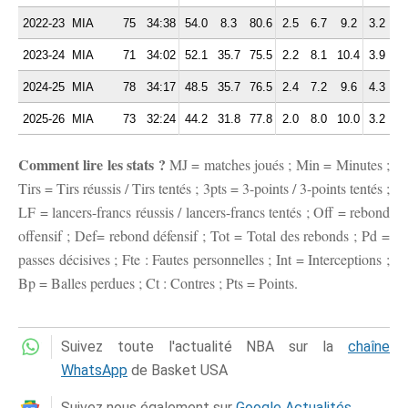
2022-23
MIA
75
34:38
54.0
8.3
80.6
2.5
6.7
9.2
3.2
2.
2023-24
MIA
71
34:02
52.1
35.7
75.5
2.2
8.1
10.4
3.9
2.
2024-25
MIA
78
34:17
48.5
35.7
76.5
2.4
7.2
9.6
4.3
2.
2025-26
MIA
73
32:24
44.2
31.8
77.8
2.0
8.0
10.0
3.2
1.
Comment lire les stats ?
MJ = matches joués ; Min = Minutes ;
Tirs = Tirs réussis / Tirs tentés ; 3pts = 3-points / 3-points tentés ;
LF = lancers-francs réussis / lancers-francs tentés ; Off = rebond
offensif ; Def= rebond défensif ; Tot = Total des rebonds ; Pd =
passes décisives ; Fte : Fautes personnelles ; Int = Interceptions ;
Bp = Balles perdues ; Ct : Contres ; Pts = Points.
Suivez toute l'actualité NBA sur la
chaîne
WhatsApp
de Basket USA
Suivez nous également sur
Google Actualités