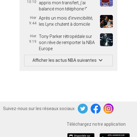
10:10
appris mon transfert, j’ai
balancé mon téléphone !”
Hier
Après un mois d’invincibilité,
9:44
les Lynx chutent à domicile
Hier
Tony Parker rétropédale sur
9:19
son rêve de remporter la NBA
Europe
Afficher les actus NBA suivantes
Suivez-nous sur les réseaux sociaux
Twitter
Facebook
Instagram
Téléchargez notre application