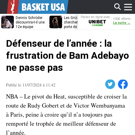
Affi
Pariez en ligne avec
Dennis Schröder
Les Grizzlies
Dwane Casey
100€ offerts
Unibet
découvrira-t-il une
cherchent déjà une
bientôt coach
La suite →
12e équipe
porte de sortie
Rome ?
différente ?
pour D’Angelo
le
Russell
Défenseur de l’année : la
men
frustration de Bam Adebayo
ne passe pas
Twitter
Facebook
Publié le 11/07/2024 à 11:42
NBA – Le pivot du Heat, susceptible de croiser la
route de Rudy Gobert et de Victor Wembanyama
à Paris, peine à croire qu’il n’a toujours pas
remporté le trophée de meilleur défenseur de
l’année.