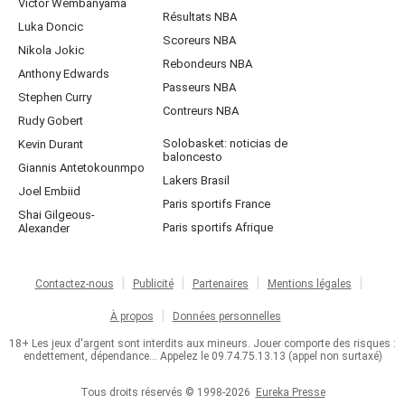
Victor Wembanyama
Résultats NBA
Luka Doncic
Scoreurs NBA
Nikola Jokic
Rebondeurs NBA
Anthony Edwards
Passeurs NBA
Stephen Curry
Contreurs NBA
Rudy Gobert
Solobasket: noticias de
Kevin Durant
baloncesto
Giannis Antetokounmpo
Lakers Brasil
Joel Embiid
Paris sportifs France
Shai Gilgeous-
Paris sportifs Afrique
Alexander
Contactez-nous
Publicité
Partenaires
Mentions légales
À propos
Données personnelles
18+ Les jeux d'argent sont interdits aux mineurs. Jouer comporte des risques :
endettement, dépendance... Appelez le 09.74.75.13.13 (appel non surtaxé)
Tous droits réservés © 1998-2026
Eureka Presse