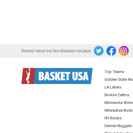
Suivez-nous sur les réseaux sociaux
Twitter
Facebook
Instagram
Top Teams
Golden State Wa
LA Lakers
Boston Celtics
Minnesota Wolv
Milwaukee Buck
NY Knicks
Denver Nuggets