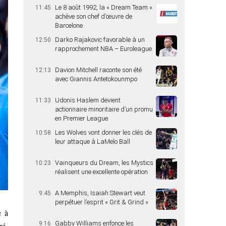
Le 8 août 1992, la « Dream Team »
11:45
achève son chef d’œuvre de
Barcelone
Darko Rajakovic favorable à un
12:50
rapprochement NBA – Euroleague
Davion Mitchell raconte son été
12:13
avec Giannis Antetokounmpo
Udonis Haslem devient
11:33
actionnaire minoritaire d’un promu
en Premier League
Les Wolves vont donner les clés de
10:58
leur attaque à LaMelo Ball
Vainqueurs du Dream, les Mystics
10:23
réalisent une excellente opération
A Memphis, Isaiah Stewart veut
9:45
perpétuer l’esprit « Grit & Grind »
e à
Gabby Williams enfonce les
9:16
ré-