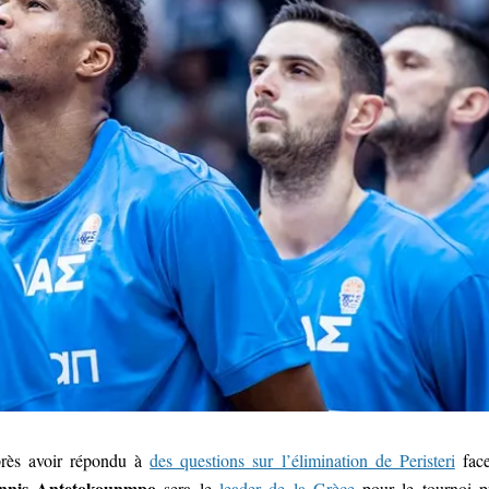
rès avoir répondu à
des questions sur l’élimination de Peristeri
fac
nnis Antetokounmpo
sera le
leader de la Grèce
pour le tournoi p