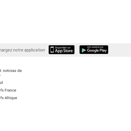
hargez notre application
Android
: noticias de
o
il
ifs France
ifs Afrique