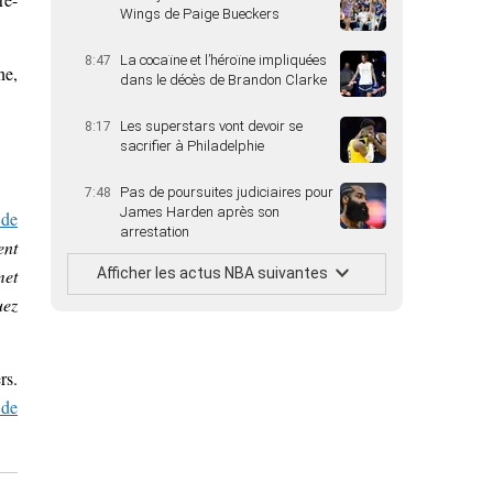
Wings de Paige Bueckers
La cocaïne et l’héroïne impliquées
8:47
ne,
dans le décès de Brandon Clarke
Les superstars vont devoir se
8:17
sacrifier à Philadelphie
Pas de poursuites judiciaires pour
7:48
James Harden après son
 de
arrestation
ent
met
Afficher les actus NBA suivantes
uez
rs.
t de