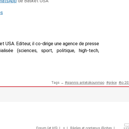
WhatsApp
de Basket USA
és
t USA. Editeur, il co-dirige une agence de presse
isée (sciences, sport, politique, high-tech,
Tags →
giannis antetokounmpo
grèce
jo 2
Forum (et HS)
|
+
|
Règles et contenus illicites
|