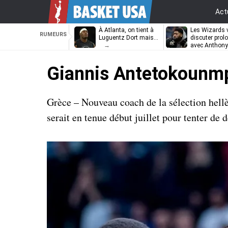
Act
À Atlanta, on tient à
Les Wizards 
RUMEURS
Luguentz Dort mais…
discuter prol
avec Anthony
Davis
Giannis Antetokounmp
Grèce – Nouveau coach de la sélection hell
serait en tenue début juillet pour tenter de