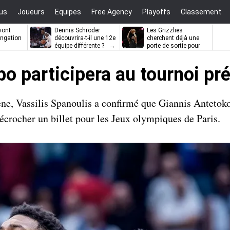
us
Joueurs
Equipes
Free Agency
Playoffs
Classement
vont
Dennis Schröder
Les Grizzlies
ongation
découvrira-t-il une 12e
cherchent déjà une
équipe différente ?
porte de sortie pour
D’Angelo Russell
o participera au tournoi pr
ène, Vassilis Spanoulis a confirmé que Giannis Anteto
 décrocher un billet pour les Jeux olympiques de Paris.