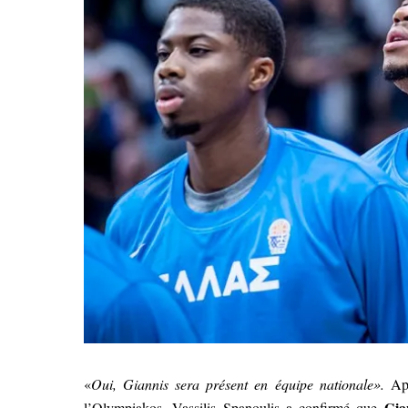
«
Oui, Giannis sera présent en équipe nationale».
Ap
Gia
l’Olympiakos, Vassilis Spanoulis a confirmé que