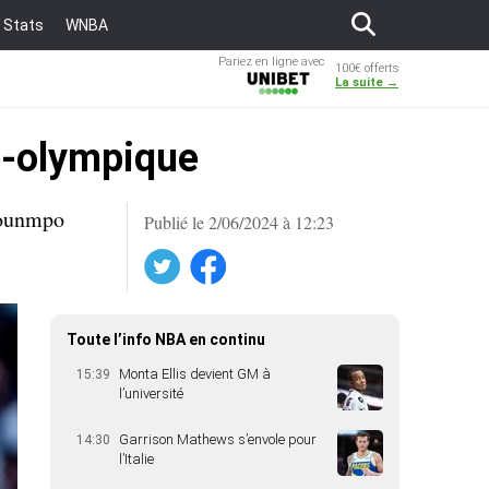
Stats
WNBA
Pariez en ligne avec
100€ offerts
Unibet
La suite →
é-olympique
kounmpo
Publié le 2/06/2024 à 12:23
Twitter
Facebook
Toute l’info NBA en continu
Monta Ellis devient GM à
15:39
l’université
Garrison Mathews s’envole pour
14:30
l’Italie