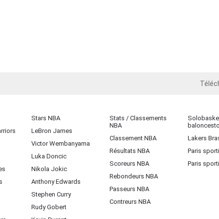
Téléc
iOS
Stars NBA
Stats / Classements
Solobasket
NBA
baloncest
rriors
LeBron James
Classement NBA
Lakers Bras
Victor Wembanyama
Résultats NBA
Paris sport
Luka Doncic
Scoreurs NBA
Paris sport
es
Nikola Jokic
Rebondeurs NBA
s
Anthony Edwards
Passeurs NBA
Stephen Curry
Contreurs NBA
Rudy Gobert