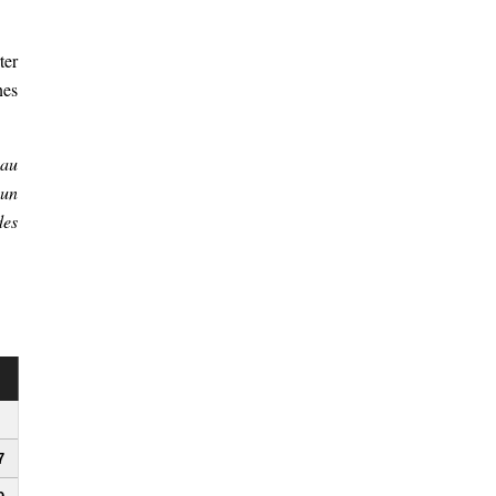
ter
nes
 au
 un
des
7