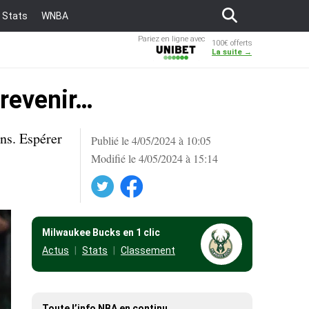
Stats
WNBA
Pariez en ligne avec
100€ offerts
Unibet
La suite →
 revenir…
ns. Espérer
Publié le 4/05/2024 à 10:05
Modifié le 4/05/2024 à 15:14
Twitter
Facebook
Milwaukee Bucks en 1 clic
Actus
Stats
Classement
Toute l’info NBA en continu