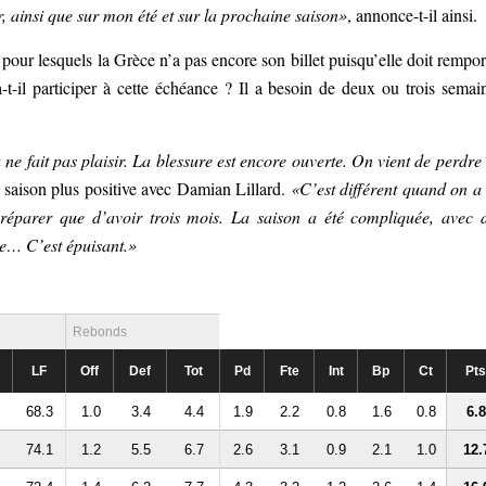
ir, ainsi que sur mon été et sur la prochaine saison»
, annonce-t-il ainsi.
pour lesquels la Grèce n’a pas encore son billet puisqu’elle doit rempor
-t-il participer à cette échéance ? Il a besoin de deux ou trois semai
 ne fait pas plaisir. La blessure est encore ouverte. On vient de perdre
e saison plus positive avec Damian Lillard.
«C’est différent quand on a
préparer que d’avoir trois mois. La saison a été compliquée, avec 
le… C’est épuisant.»
Rebonds
LF
Off
Def
Tot
Pd
Fte
Int
Bp
Ct
Pts
68.3
1.0
3.4
4.4
1.9
2.2
0.8
1.6
0.8
6.8
74.1
1.2
5.5
6.7
2.6
3.1
0.9
2.1
1.0
12.