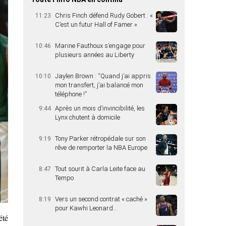
Chris Finch défend Rudy Gobert : «
11:23
C’est un futur Hall of Famer »
Marine Fauthoux s’engage pour
10:46
plusieurs années au Liberty
Jaylen Brown : “Quand j’ai appris
10:10
mon transfert, j’ai balancé mon
téléphone !”
Après un mois d’invincibilité, les
9:44
Lynx chutent à domicile
Tony Parker rétropédale sur son
9:19
rêve de remporter la NBA Europe
Tout sourit à Carla Leite face au
8:47
Tempo
Vers un second contrat « caché »
8:19
pour Kawhi Leonard…
été