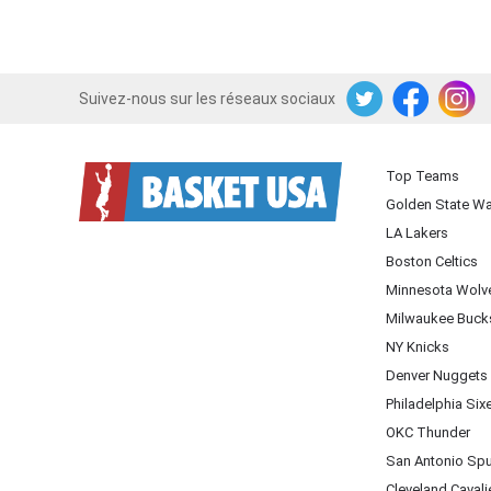
Suivez-nous sur les réseaux sociaux
Twitter
Facebook
Instagram
Top Teams
Golden State Wa
LA Lakers
Boston Celtics
Minnesota Wolv
Milwaukee Buck
NY Knicks
Denver Nuggets
Philadelphia Six
OKC Thunder
San Antonio Sp
Cleveland Cavali