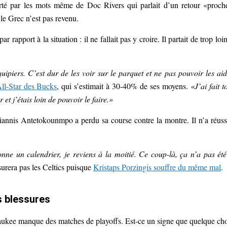
orté par les mots même de Doc Rivers qui parlait d’un retour «proch
s le Grec n’est pas revenu.
r rapport à la situation : il ne fallait pas y croire. Il partait de trop loin
ipiers. C’est dur de les voir sur le parquet et ne pas pouvoir les aid
All-Star des Bucks
, qui s’estimait à 30-40% de ses moyens.
«J’ai fait t
r et j’étais loin de pouvoir le faire.»
iannis Antetokounmpo a perdu sa course contre la montre. Il n’a réuss
nne un calendrier, je reviens à la moitié. Ce coup-là, ça n’a pas été
surera pas les Celtics puisque
Kristaps Porzingis souffre du même mal
.
s blessures
waukee manque des matches de playoffs. Est-ce un signe que quelque ch