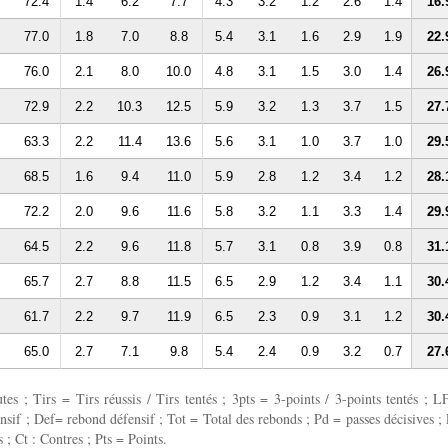
72.4
1.4
6.2
7.7
4.3
3.2
1.2
2.6
1.4
16.
77.0
1.8
7.0
8.8
5.4
3.1
1.6
2.9
1.9
22.
76.0
2.1
8.0
10.0
4.8
3.1
1.5
3.0
1.4
26.
72.9
2.2
10.3
12.5
5.9
3.2
1.3
3.7
1.5
27.
63.3
2.2
11.4
13.6
5.6
3.1
1.0
3.7
1.0
29.
68.5
1.6
9.4
11.0
5.9
2.8
1.2
3.4
1.2
28.
72.2
2.0
9.6
11.6
5.8
3.2
1.1
3.3
1.4
29.
64.5
2.2
9.6
11.8
5.7
3.1
0.8
3.9
0.8
31.
65.7
2.7
8.8
11.5
6.5
2.9
1.2
3.4
1.1
30.
61.7
2.2
9.7
11.9
6.5
2.3
0.9
3.1
1.2
30.
65.0
2.7
7.1
9.8
5.4
2.4
0.9
3.2
0.7
27.
 ; Tirs = Tirs réussis / Tirs tentés ; 3pts = 3-points / 3-points tentés ; L
fensif ; Def= rebond défensif ; Tot = Total des rebonds ; Pd = passes décisives ; 
 ; Ct : Contres ; Pts = Points.