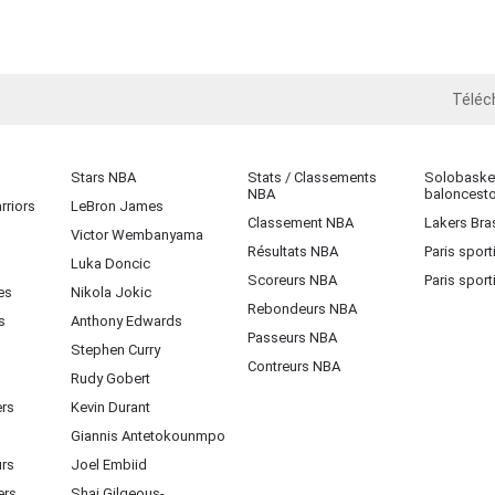
Téléc
iOS
Stars NBA
Stats / Classements
Solobasket
NBA
baloncest
rriors
LeBron James
Classement NBA
Lakers Bras
Victor Wembanyama
Résultats NBA
Paris sport
Luka Doncic
Scoreurs NBA
Paris sport
es
Nikola Jokic
Rebondeurs NBA
s
Anthony Edwards
Passeurs NBA
Stephen Curry
Contreurs NBA
Rudy Gobert
ers
Kevin Durant
Giannis Antetokounmpo
urs
Joel Embiid
ers
Shai Gilgeous-