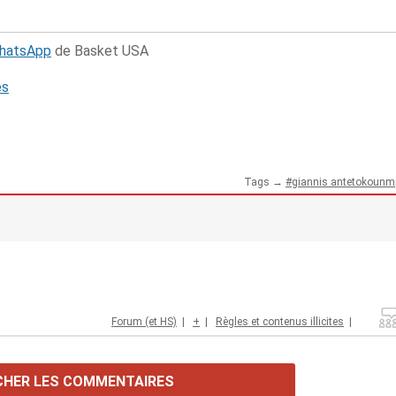
WhatsApp
de Basket USA
és
Tags →
giannis antetokounm
Forum (et HS)
|
+
|
Règles et contenus illicites
|
CHER LES COMMENTAIRES