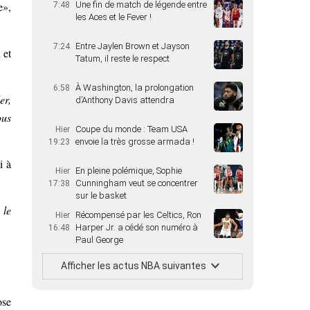
e»,
Une fin de match de légende entre
7:48
les Aces et le Fever !
Entre Jaylen Brown et Jayson
7:24
 et
Tatum, il reste le respect
À Washington, la prolongation
6:58
er,
d’Anthony Davis attendra
ous
Coupe du monde : Team USA
Hier
envoie la très grosse armada !
19:23
i à
En pleine polémique, Sophie
Hier
Cunningham veut se concentrer
17:38
sur le basket
 le
Récompensé par les Celtics, Ron
Hier
Harper Jr. a cédé son numéro à
16:48
Paul George
Afficher les actus NBA suivantes
ose