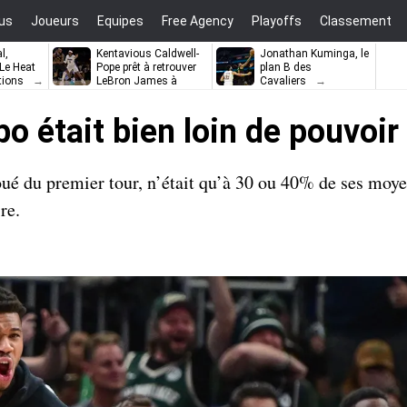
us
Joueurs
Equipes
Free Agency
Playoffs
Classement
l,
Kentavious Caldwell-
Jonathan Kuminga, le
e Heat
Pope prêt à retrouver
plan B des
tions
LeBron James à
Cavaliers
Philadelphie ?
 était bien loin de pouvoir
ué du premier tour, n’était qu’à 30 ou 40% de ses moye
re.