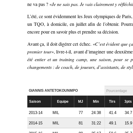
ne va pas ?
«Je ne sais pas. Je vais clairement y réfléch
L’été, ce sont évidemment les Jeux olympiques de Paris, 
un TQO, à domicile, en juillet afin de l’obtenir. Pourra
encore pour en savoir plus et prendre sa décision.
Avant ça, il doit digérer cet échec.
«C’est évident que ça
premier tour»
, livre-t-il, avant d’imaginer une deuxièm
été entier et un training camp, une saison, pour se 
changements : de coach, de joueurs, d’assistants, de sty
GIANNIS ANTETOKOUNMPO
Pourcentage
Saison
Equipe
MJ
Min
Tirs
3pts
2013-14
MIL
77
24:38
41.4
34.7
2014-15
MIL
81
31:22
49.1
15.9