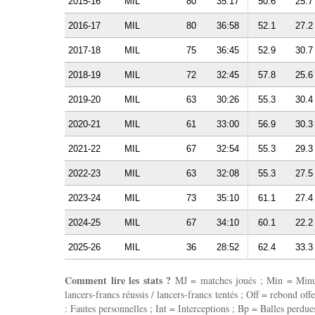
2015-16
MIL
80
35:17
50.6
25.7
2016-17
MIL
80
36:58
52.1
27.2
2017-18
MIL
75
36:45
52.9
30.7
2018-19
MIL
72
32:45
57.8
25.6
2019-20
MIL
63
30:26
55.3
30.4
2020-21
MIL
61
33:00
56.9
30.3
2021-22
MIL
67
32:54
55.3
29.3
2022-23
MIL
63
32:08
55.3
27.5
2023-24
MIL
73
35:10
61.1
27.4
2024-25
MIL
67
34:10
60.1
22.2
2025-26
MIL
36
28:52
62.4
33.3
Comment lire les stats ?
MJ = matches joués ; Min = Minutes
lancers-francs réussis / lancers-francs tentés ; Off = rebond of
: Fautes personnelles ; Int = Interceptions ; Bp = Balles perdues