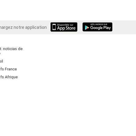
hargez notre application
Android
: noticias de
o
il
ifs France
ifs Afrique