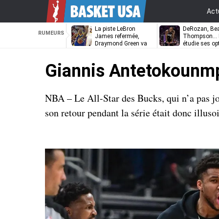
Act
La piste LeBron
DeRozan, Bea
RUMEURS
James refermée,
Thompson… L
Draymond Green va
étudie ses op
pouvoir rempiler à
Golden State
Giannis Antetokounmpo
NBA – Le All-Star des Bucks, qui n’a pas jo
son retour pendant la série était donc illusoi