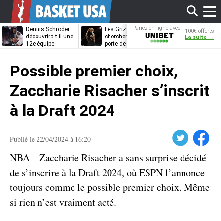
Affi
Pariez en ligne avec
Dennis Schröder
Les Grizzlies
Dwane Casey
100€ offerts
Unibet
découvrira-t-il une
cherchent déjà une
bientôt coach
La suite →
12e équipe
porte de sortie
Rome ?
différente ?
pour D’Angelo
le
Russell
Possible premier choix,
men
Zaccharie Risacher s’inscrit
à la Draft 2024
Twitter
Facebook
Publié le 22/04/2024 à 16:20
NBA – Zaccharie Risacher a sans surprise décidé
de s’inscrire à la Draft 2024, où ESPN l’annonce
toujours comme le possible premier choix. Même
si rien n’est vraiment acté.