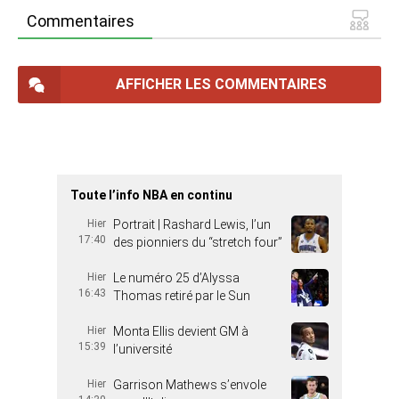
Commentaires
AFFICHER LES COMMENTAIRES
Toute l’info NBA en continu
Hier
Portrait | Rashard Lewis, l’un
17:40
des pionniers du “stretch four”
Hier
Le numéro 25 d’Alyssa
16:43
Thomas retiré par le Sun
Hier
Monta Ellis devient GM à
15:39
l’université
Hier
Garrison Mathews s’envole