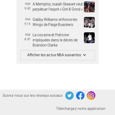
Hier
A Memphis, Isaiah Stewart veut
9:45
perpétuer l’esprit « Grit & Grind »
Hier
Gabby Williams enfonce les
9:16
Wings de Paige Bueckers
Hier
La cocaïne et l’héroïne
8:47
impliquées dans le décès de
Brandon Clarke
Afficher les actus NBA suivantes
Suivez-nous sur les réseaux sociaux
Twitter
Facebook
Instagram
Téléchargez notre application