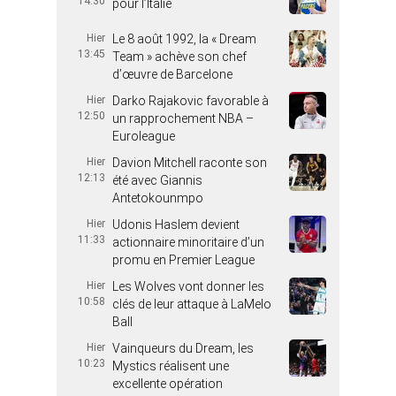
14:30
pour l’Italie
Hier
Le 8 août 1992, la « Dream
13:45
Team » achève son chef
d’œuvre de Barcelone
Hier
Darko Rajakovic favorable à
12:50
un rapprochement NBA –
Euroleague
Hier
Davion Mitchell raconte son
12:13
été avec Giannis
Antetokounmpo
Hier
Udonis Haslem devient
11:33
actionnaire minoritaire d’un
promu en Premier League
Hier
Les Wolves vont donner les
10:58
clés de leur attaque à LaMelo
Ball
Hier
Vainqueurs du Dream, les
10:23
Mystics réalisent une
excellente opération