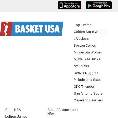
iOS
Android
Top Teams
Golden State Warriors
LA Lakers
Boston Celtics
Minnesota Wolves
Milwaukee Bucks
NY Knicks
Denver Nuggets
Philadelphia Sixers
OKC Thunder
San Antonio Spurs
Cleveland Cavaliers
Stars NBA
Stats / Classements
NBA
LeBron James