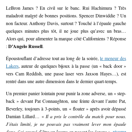
LeBron James ? En civil sur le banc. Rui Hachimura ? Très
maladroit malgré de bonnes positions. Spencer Dinwiddie ? Un
non facteur. Anthony Davis, surtout ? Touché à l’épaule gauche
quelques minutes plus tôt, il ne joue plus qu’avec un bras…
Alors qui, pour alimenter la marque côté Californiens ? Réponse
D’Angelo Russell
:
.
Époustouflant d’adresse tout au long de la soirée,
le meneur des
Lakers
, auteur de quelques bijoux à la passe (un « back door »
vers Cam Reddish, une passe laser vers Jaxson Hayes…), est
rentré dans une autre dimension dans le dernier quart-temps.
Un premier panier lointain pour punir la zone adverse, un « step-
back » devant Pat Connaughton, une feinte devant l’autre Pat,
Beverley, toujours à 3-points, un « floater » après avoir dépassé
Damian Lillard… «
Il a pris le contrôle du match pour nous.
J’étais limité, je ne pouvais pas vraiment lever mon épaule
donc, j’ai essayé d’être un leurre en posant les écrans
»,
résume