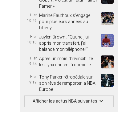
Gobert : « C’est un futur Hall of
Famer »
Hier
Marine Fauthoux s’engage
10:46
pour plusieurs années au
Liberty
Hier
Jaylen Brown : “Quand j’ai
10:10
appris mon transfert, j’ai
balancé mon téléphone !”
Hier
Après un mois d’invincibilité,
9:44
les Lynx chutent à domicile
Hier
Tony Parker rétropédale sur
9:19
son rêve de remporter la NBA
Europe
Afficher les actus NBA suivantes