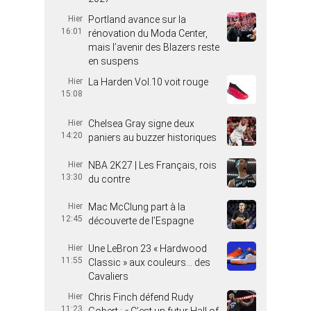
Hier
Portland avance sur la
16:01
rénovation du Moda Center,
mais l’avenir des Blazers reste
en suspens
Hier
La Harden Vol.10 voit rouge
15:08
Hier
Chelsea Gray signe deux
14:20
paniers au buzzer historiques
Hier
NBA 2K27 | Les Français, rois
13:30
du contre
Hier
Mac McClung part à la
12:45
découverte de l’Espagne
Hier
Une LeBron 23 « Hardwood
11:55
Classic » aux couleurs… des
Cavaliers
Hier
Chris Finch défend Rudy
11:23