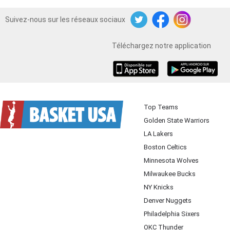
Suivez-nous sur les réseaux sociaux
Twitter
Facebook
Instagram
Téléchargez notre application
iOS
Android
Top Teams
Golden State Warriors
LA Lakers
Boston Celtics
Minnesota Wolves
Milwaukee Bucks
NY Knicks
Denver Nuggets
Philadelphia Sixers
OKC Thunder