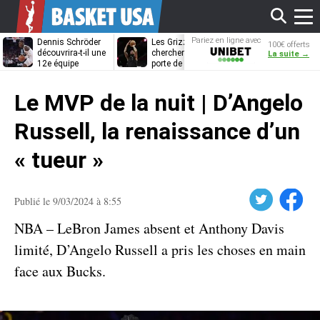
Affi
Pariez en ligne avec
Dennis Schröder
Les Grizzlies
Dwane Casey
100€ offerts
Unibet
découvrira-t-il une
cherchent déjà une
bientôt coach
La suite →
12e équipe
porte de sortie
Rome ?
différente ?
pour D’Angelo
le
Russell
Le MVP de la nuit | D’Angelo
men
Russell, la renaissance d’un
« tueur »
Twitter
Facebook
Publié le 9/03/2024 à 8:55
NBA – LeBron James absent et Anthony Davis
limité, D’Angelo Russell a pris les choses en main
face aux Bucks.