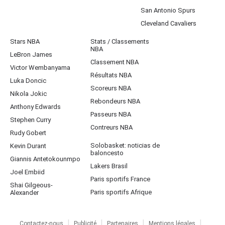
San Antonio Spurs
Cleveland Cavaliers
Stars NBA
Stats / Classements
NBA
LeBron James
Classement NBA
Victor Wembanyama
Résultats NBA
Luka Doncic
Scoreurs NBA
Nikola Jokic
Rebondeurs NBA
Anthony Edwards
Passeurs NBA
Stephen Curry
Contreurs NBA
Rudy Gobert
Solobasket: noticias de
Kevin Durant
baloncesto
Giannis Antetokounmpo
Lakers Brasil
Joel Embiid
Paris sportifs France
Shai Gilgeous-
Paris sportifs Afrique
Alexander
Contactez-nous
Publicité
Partenaires
Mentions légales