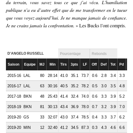
du terrain, vous savez tous ce que j’ai vécu. L’humiliation
publique n’a eu d’autre effet que de me transformer en le tueur
que vous voyez aujourd’hui. Je ne manque jamais de confiance.
Je ne crains jamais la confrontation.
» Les Bucks l’ont compris.
D'ANGELO RUSSELL
Pourcentage
Rebonds
Saison
Equipe
MJ
Min
Tirs
3pts
LF
Off
Def
Tot
Pd
Fte
2015-16
LAL
80
28:14
41.0
35.1
73.7
0.6
2.8
3.4
3.3
1.
2016-17
LAL
63
30:16
40.5
35.2
78.2
0.5
3.0
3.5
4.8
2.
2017-18
BKN
48
25:43
41.4
32.4
74.0
0.6
3.3
3.9
5.2
1.
2018-19
BKN
81
30:13
43.4
36.9
78.0
0.7
3.2
3.9
7.0
1.
2019-20
GS
33
32:07
43.0
37.4
78.5
0.4
3.3
3.7
6.2
1.
2019-20
MIN
12
32:40
41.2
34.5
87.3
0.3
4.3
4.6
6.6
1.