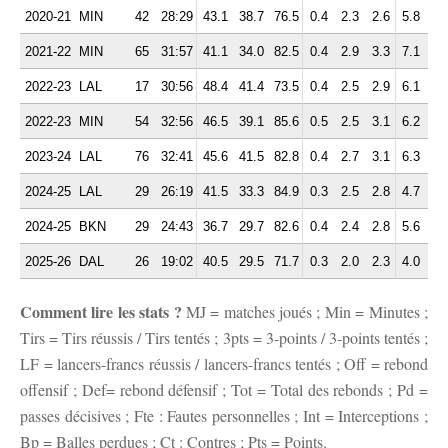
2020-21
MIN
42
28:29
43.1
38.7
76.5
0.4
2.3
2.6
5.8
1.
2021-22
MIN
65
31:57
41.1
34.0
82.5
0.4
2.9
3.3
7.1
2.
2022-23
LAL
17
30:56
48.4
41.4
73.5
0.4
2.5
2.9
6.1
1.
2022-23
MIN
54
32:56
46.5
39.1
85.6
0.5
2.5
3.1
6.2
2.
2023-24
LAL
76
32:41
45.6
41.5
82.8
0.4
2.7
3.1
6.3
2.
2024-25
LAL
29
26:19
41.5
33.3
84.9
0.3
2.5
2.8
4.7
1.
2024-25
BKN
29
24:43
36.7
29.7
82.6
0.4
2.4
2.8
5.6
2.
2025-26
DAL
26
19:02
40.5
29.5
71.7
0.3
2.0
2.3
4.0
1.
Comment lire les stats ?
MJ = matches joués ; Min = Minutes ;
Tirs = Tirs réussis / Tirs tentés ; 3pts = 3-points / 3-points tentés ;
LF = lancers-francs réussis / lancers-francs tentés ; Off = rebond
offensif ; Def= rebond défensif ; Tot = Total des rebonds ; Pd =
passes décisives ; Fte : Fautes personnelles ; Int = Interceptions ;
Bp = Balles perdues ; Ct : Contres ; Pts = Points.