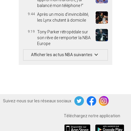
balancé mon téléphone !”
9:44
Après un mois d’invincibilité,
les Lynx chutent à domicile
9:19
Tony Parker rétropédale sur
son rêve de remporter la NBA
Europe
Afficher les actus NBA suivantes
Suivez-nous sur les réseaux sociaux
Twitter
Facebook
Instagram
Téléchargez notre application
iOS
Android