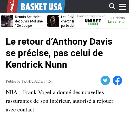
Affi
Pariez en ligne avec
Dennis Schröder
Les Grizzlies
Dwane Casey
100€ offerts
Unibet
découvrira-t-il une
cherchent déjà une
bientôt coach
La suite →
12e équipe
porte de sortie
Rome ?
différente ?
pour D’Angelo
le
Russell
Le retour d’Anthony Davis
men
se précise, pas celui de
Kendrick Nunn
Twitter
Facebook
Publié le 18/01/2022 à 14:51
NBA – Frank Vogel a donné des nouvelles
rassurantes de son intérieur, autorisé à rejouer
avec contact.