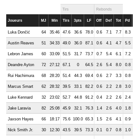
Tirs
Rebonds
Joueurs
MJ
Min
Tirs
3pts
LF
Off
Def
Tot
Pd
Bp
Luka Dončić
64
35:46
47.6
36.6
78.0
0.6
7.1
7.7
8.3
4.
Austin Reaves
51
34:33
49.0
36.0
87.1
0.6
4.1
4.7
5.5
3.
Lebron James
60
33:09
51.5
31.7
73.7
0.7
5.4
6.1
7.2
3.
Deandre Ayton
72
27:12
67.1
0
64.5
2.6
5.4
8.0
0.8
1.
Rui Hachimura
68
28:20
51.4
44.3
69.4
0.6
2.7
3.3
0.8
0.
Marcus Smart
62
28:32
39.5
33.1
82.2
0.6
2.2
2.8
3.0
1.
Luke Kennard
32
23:02
52.7
44.8
91.2
0.4
2.2
2.6
2.4
0.
Jake Laravia
82
25:08
45.9
32.1
76.3
1.4
2.6
4.0
1.8
1.
Jaxson Hayes
66
18:17
75.6
100.0
65.3
1.5
2.6
4.1
0.9
0.
Nick Smith Jr.
30
12:30
43.5
39.5
73.3
0.1
0.7
0.8
1.0
0.