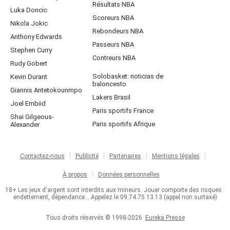
Résultats NBA
Luka Doncic
Scoreurs NBA
Nikola Jokic
Rebondeurs NBA
Anthony Edwards
Passeurs NBA
Stephen Curry
Contreurs NBA
Rudy Gobert
Solobasket: noticias de
Kevin Durant
baloncesto
Giannis Antetokounmpo
Lakers Brasil
Joel Embiid
Paris sportifs France
Shai Gilgeous-
Paris sportifs Afrique
Alexander
Contactez-nous
Publicité
Partenaires
Mentions légales
À propos
Données personnelles
18+ Les jeux d'argent sont interdits aux mineurs. Jouer comporte des risques :
endettement, dépendance... Appelez le 09.74.75.13.13 (appel non surtaxé)
Tous droits réservés © 1998-2026
Eureka Presse