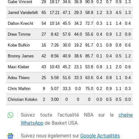
Gabe Vincent
29
19:17
34.6
36.9
90.9
0.2
0.7
0.9
1.3
0.
Jarred Vanderbilt
65
17:21
47.1
29.3
58.9
1.2
3.3
4.5
1.3
0.
Dalton Knecht
54
10:14
45.5
34.2
72.7
0.3
1.1
1.4
0.4
0.
Drew Timme
27
8:42
57.6
44.0
55.6
0.4
0.9
1.2
0.9
0.
Kobe Bufkin
16
7:26
30.0
19.2
91.7
0.1
0.8
0.8
0.6
0.
Bronny James
42
8:56
40.9
38.6
85.7
0.1
0.4
0.5
1.2
0.
Maxi Kleber
43
10:43
45.2
23.1
53.8
0.8
1.1
2.0
0.6
0.
Adou Thiero
25
5:58
51.6
33.3
63.6
0.4
0.8
1.1
0.4
0.
Chris Mañon
9
5:07
33.3
0.0
75.0
0.2
0.9
1.1
0.3
0.
Christian Koloko
2
3:00
0
0
0
0.0
0.5
0.5
0.0
0.
Suivez toute l'actualité NBA sur la
chaîne
WhatsApp
de Basket USA
Suivez nous également sur
Google Actualités