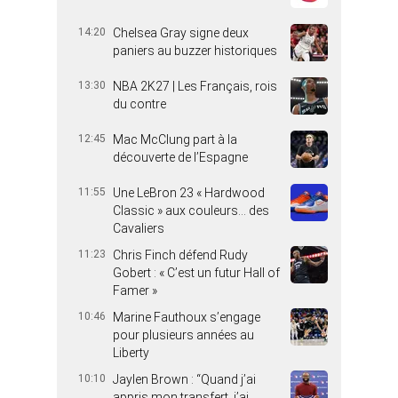
14:20
Chelsea Gray signe deux
paniers au buzzer historiques
13:30
NBA 2K27 | Les Français, rois
du contre
12:45
Mac McClung part à la
découverte de l’Espagne
11:55
Une LeBron 23 « Hardwood
Classic » aux couleurs… des
Cavaliers
11:23
Chris Finch défend Rudy
Gobert : « C’est un futur Hall of
Famer »
10:46
Marine Fauthoux s’engage
pour plusieurs années au
Liberty
10:10
Jaylen Brown : “Quand j’ai
appris mon transfert, j’ai