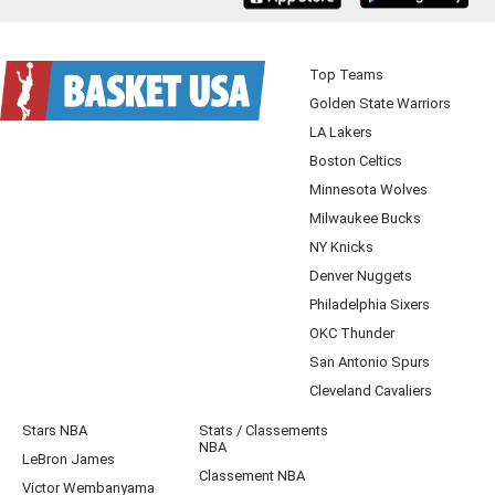
Top Teams
Golden State Warriors
LA Lakers
Boston Celtics
Minnesota Wolves
Milwaukee Bucks
NY Knicks
Denver Nuggets
Philadelphia Sixers
OKC Thunder
San Antonio Spurs
Cleveland Cavaliers
Stars NBA
Stats / Classements
NBA
LeBron James
Classement NBA
Victor Wembanyama