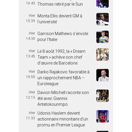
16:43
Thomas retiré par le Sun
Hier
Monta Ellis devient GM à
15:39
l’université
Hier
Garrison Mathews s’envole
14:30
pour l’Italie
Hier
Le 8 août 1992, la « Dream
13:45
Team » achève son chef
d’œuvre de Barcelone
Hier
Darko Rajakovic favorable à
10:50
un rapprochement NBA –
Euroleague
Hier
Davion Mitchell raconte son
12:13
été avec Giannis
Antetokounmpo
Hier
Udonis Haslem devient
11:33
actionnaire minoritaire d’un
promu en Premier League