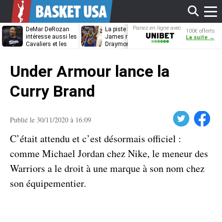
Affi
Pariez en ligne avec
DeMar DeRozan
La piste LeBron
DeRozan, Bea
100€ offerts
Unibet
intéresse aussi les
James refermée,
Thompson… 
La suite →
Cavaliers et les
Draymond Green
Heat étudie s
Nuggets
va pouvoir rempiler
options
le
à Golden State
Under Armour lance la
men
Curry Brand
Twitter
Facebook
Publié le 30/11/2020 à 16:09
C’était attendu et c’est désormais officiel :
comme Michael Jordan chez Nike, le meneur des
Warriors a le droit à une marque à son nom chez
son équipementier.