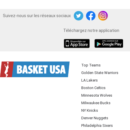
Suivez-nous sur les réseaux sociaux
Twitter
Facebook
Instagram
Téléchargez notre application
iOS
Android
Top Teams
Golden State Warriors
LA Lakers
Boston Celtics
Minnesota Wolves
Milwaukee Bucks
NY Knicks
Denver Nuggets
Philadelphia Sixers