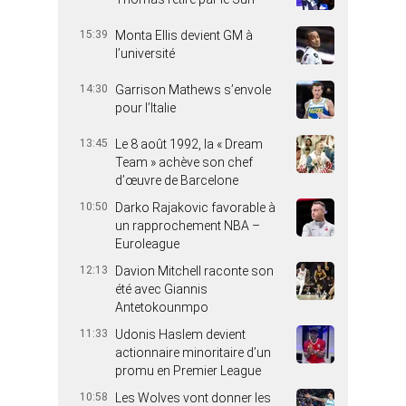
15:39
Monta Ellis devient GM à
l’université
14:30
Garrison Mathews s’envole
pour l’Italie
13:45
Le 8 août 1992, la « Dream
Team » achève son chef
d’œuvre de Barcelone
10:50
Darko Rajakovic favorable à
un rapprochement NBA –
Euroleague
12:13
Davion Mitchell raconte son
été avec Giannis
Antetokounmpo
11:33
Udonis Haslem devient
actionnaire minoritaire d’un
promu en Premier League
10:58
Les Wolves vont donner les