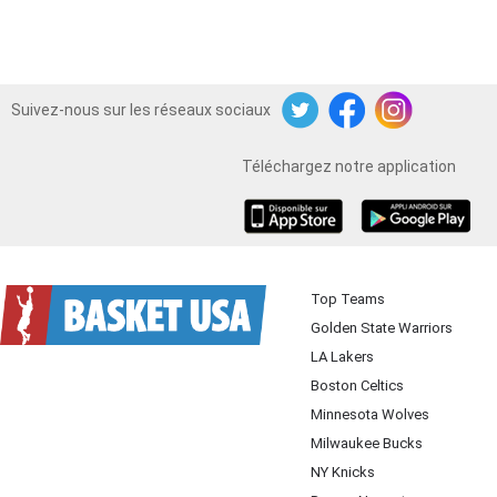
Suivez-nous sur les réseaux sociaux
Twitter
Facebook
Instagram
Téléchargez notre application
iOS
Android
Top Teams
Golden State Warriors
LA Lakers
Boston Celtics
Minnesota Wolves
Milwaukee Bucks
NY Knicks