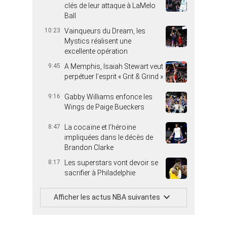
clés de leur attaque à LaMelo
Ball
10:23
Vainqueurs du Dream, les
Mystics réalisent une
excellente opération
9:45
A Memphis, Isaiah Stewart veut
perpétuer l’esprit « Grit & Grind »
9:16
Gabby Williams enfonce les
Wings de Paige Bueckers
8:47
La cocaïne et l’héroïne
impliquées dans le décès de
Brandon Clarke
8:17
Les superstars vont devoir se
sacrifier à Philadelphie
Afficher les actus NBA suivantes