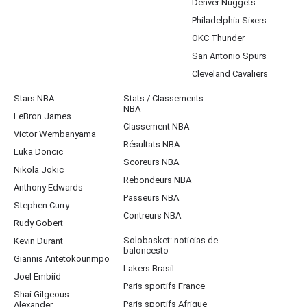
Denver Nuggets
Philadelphia Sixers
OKC Thunder
San Antonio Spurs
Cleveland Cavaliers
Stars NBA
Stats / Classements
NBA
LeBron James
Classement NBA
Victor Wembanyama
Résultats NBA
Luka Doncic
Scoreurs NBA
Nikola Jokic
Rebondeurs NBA
Anthony Edwards
Passeurs NBA
Stephen Curry
Contreurs NBA
Rudy Gobert
Solobasket: noticias de
Kevin Durant
baloncesto
Giannis Antetokounmpo
Lakers Brasil
Joel Embiid
Paris sportifs France
Shai Gilgeous-
Paris sportifs Afrique
Alexander