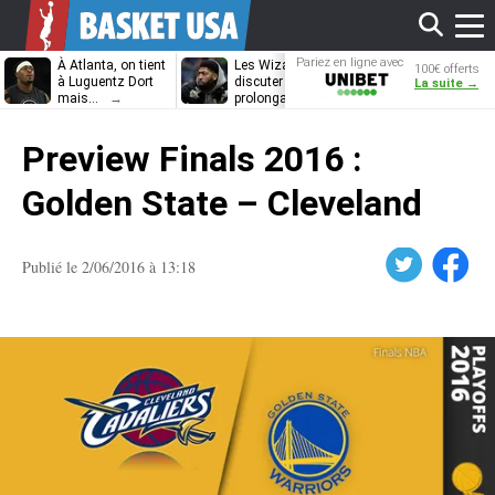
Affi
Pariez en ligne avec
À Atlanta, on tient
Les Wizards vont
Dennis Schrö
100€ offerts
Unibet
à Luguentz Dort
discuter
découvrira-t-il
La suite →
mais…
prolongation avec
12e équipe
Anthony Davis
différente ?
le
Preview Finals 2016 :
men
Golden State – Cleveland
Twitter
Facebook
Publié le 2/06/2016 à 13:18