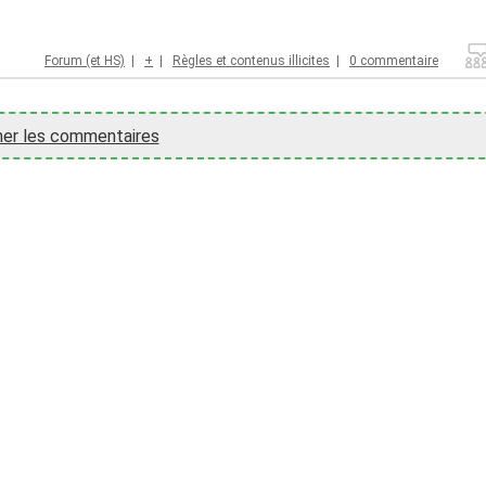
Forum (et HS)
|
+
|
Règles et contenus illicites
|
0 commentaire
her les commentaires