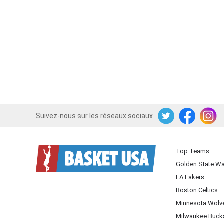
Suivez-nous sur les réseaux sociaux
Twitter
Facebook
Instagram
Top Teams
Golden State Wa
LA Lakers
Boston Celtics
Minnesota Wolv
Milwaukee Buck