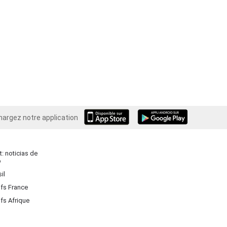
hargez notre application
Android
: noticias de
o
il
ifs France
ifs Afrique