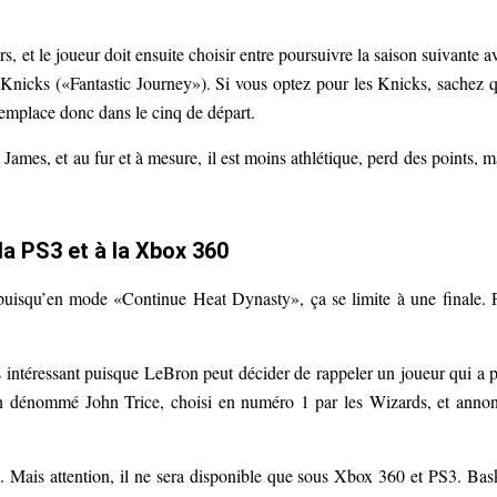
 et le joueur doit ensuite choisir entre poursuivre la saison suivante a
Knicks («Fantastic Journey»). Si vous optez pour les Knicks, sachez 
emplace donc dans le cinq de départ.
 James, et au fur et à mesure, il est moins athlétique, perd des points, m
la PS3 et à la Xbox 360
 puisqu’en mode «Continue Heat Dynasty», ça se limite à une finale. 
intéressant puisque LeBron peut décider de rappeler un joueur qui a p
 d’un dénommé John Trice, choisi en numéro 1 par les Wizards, et anno
. Mais attention, il ne sera disponible que sous Xbox 360 et PS3. Bas