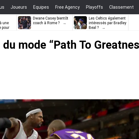
us
Joueurs
Equipes
Free Agency
Playoffs
Classement
Dwane Casey bientôt
Les Celtics également
à une
coach à Rome ?
intéressés par Bradley
e pour
Beal ?
ell
s du mode “Path To Greatnes