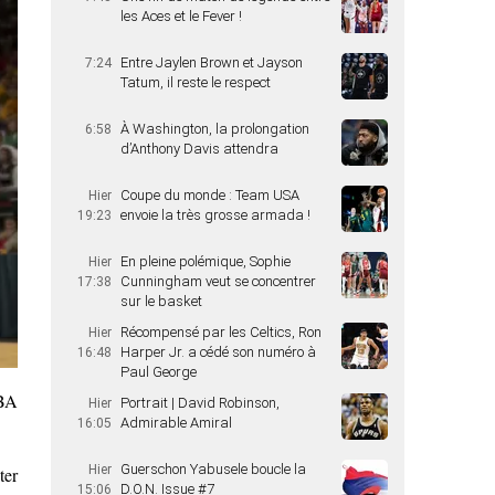
les Aces et le Fever !
Entre Jaylen Brown et Jayson
7:24
Tatum, il reste le respect
À Washington, la prolongation
6:58
d’Anthony Davis attendra
Coupe du monde : Team USA
Hier
envoie la très grosse armada !
19:23
En pleine polémique, Sophie
Hier
Cunningham veut se concentrer
17:38
sur le basket
Récompensé par les Celtics, Ron
Hier
Harper Jr. a cédé son numéro à
16:48
Paul George
NBA
Portrait | David Robinson,
Hier
Admirable Amiral
16:05
Guerschon Yabusele boucle la
Hier
ter
D.O.N. Issue #7
15:06