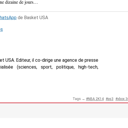
une dizaine de jours…
WhatsApp
de Basket USA
és
t USA. Editeur, il co-dirige une agence de presse
isée (sciences, sport, politique, high-tech,
Tags →
NBA 2K14
ps3
xbox 3