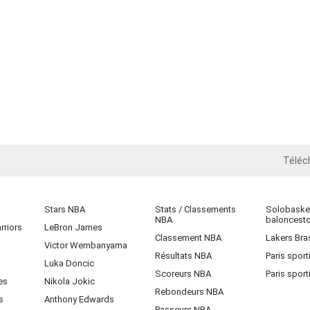
Téléc
iOS
Stars NBA
Stats / Classements
Solobasket
NBA
baloncest
rriors
LeBron James
Classement NBA
Lakers Bras
Victor Wembanyama
Résultats NBA
Paris sport
Luka Doncic
Scoreurs NBA
Paris sport
es
Nikola Jokic
Rebondeurs NBA
s
Anthony Edwards
Passeurs NBA