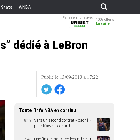
Stats
WNBA
Pariez en ligne avec
100€ offerts
Unibet
La suite →
s” dédié à LeBron
Publié le 13/09/2013 à 17:22
Twitter
Facebook
Toute l’info NBA en continu
Vers un second contrat « caché »
8:19
pour Kawhi Leonard…
Une fin de match de légende entre
7:48