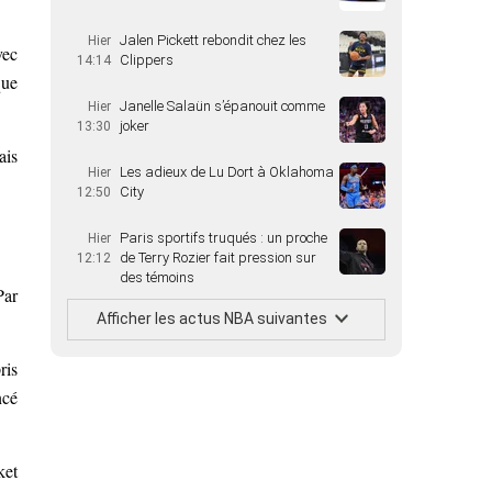
Jalen Pickett rebondit chez les
Hier
vec
Clippers
14:14
que
Janelle Salaün s’épanouit comme
Hier
joker
13:30
ais
Les adieux de Lu Dort à Oklahoma
Hier
City
12:50
Paris sportifs truqués : un proche
Hier
de Terry Rozier fait pression sur
12:12
des témoins
Par
Afficher les actus NBA suivantes
ris
ncé
ket