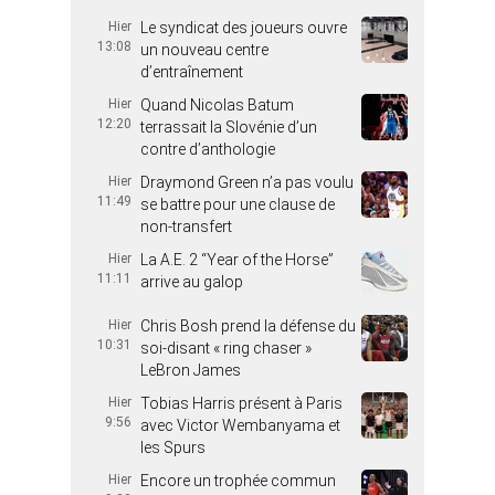
Hier
Le syndicat des joueurs ouvre
13:08
un nouveau centre
d’entraînement
Hier
Quand Nicolas Batum
12:20
terrassait la Slovénie d’un
contre d’anthologie
Hier
Draymond Green n’a pas voulu
11:49
se battre pour une clause de
non-transfert
Hier
La A.E. 2 “Year of the Horse”
11:11
arrive au galop
Hier
Chris Bosh prend la défense du
10:31
soi-disant « ring chaser »
LeBron James
Hier
Tobias Harris présent à Paris
9:56
avec Victor Wembanyama et
les Spurs
Hier
Encore un trophée commun