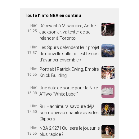
Toute l’info NBA en continu
Hier
Décevant à Milwaukee, Andre
19:25
Jackson Jr. va tenter de se
relancer à Toronto
Hier
Les Spurs défendent leur projet
17:37
de nouvelle salle : « Il est temps
d’avancer ensemble »
Hier
Portrait | Patrick Ewing, Empire
16:55
Knick Building
Hier
Une date de sortie pour la Nike
15:38
A’Two “White Label”
Hier
Rui Hachimura savoure déjà
14:50
son nouveau chapitre avec les
Clippers
Hier
NBA 2K27 | Qui sera le joueur le
13:55
plus rapide ?