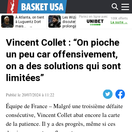
Affi
Pariez en ligne avec
À Atlanta, on tient
Les Wizards vont
Dennis Schrö
100€ offerts
Unibet
à Luguentz Dort
discuter
découvrira-t-il
La suite →
mais…
prolongation avec
12e équipe
Anthony Davis
différente ?
le
Vincent Collet : “On pioche
men
un peu car offensivement,
on a des solutions qui sont
limitées”
Twitter
Facebook
Publié le 20/07/2024 à 11:22
Équipe de France – Malgré une troisième défaite
consécutive, Vincent Collet abat encore la carte
de la patience. Il y a des progrès, même si ces