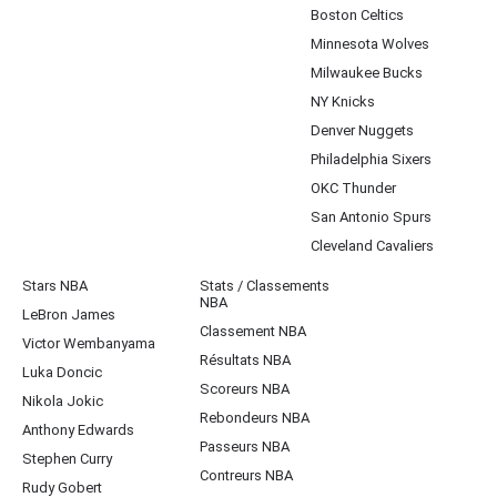
Boston Celtics
Minnesota Wolves
Milwaukee Bucks
NY Knicks
Denver Nuggets
Philadelphia Sixers
OKC Thunder
San Antonio Spurs
Cleveland Cavaliers
Stars NBA
Stats / Classements
NBA
LeBron James
Classement NBA
Victor Wembanyama
Résultats NBA
Luka Doncic
Scoreurs NBA
Nikola Jokic
Rebondeurs NBA
Anthony Edwards
Passeurs NBA
Stephen Curry
Contreurs NBA
Rudy Gobert