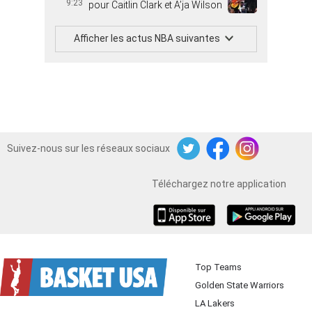
9:23
pour Caitlin Clark et A’ja Wilson
Afficher les actus NBA suivantes
Suivez-nous sur les réseaux sociaux
Twitter
Facebook
Instagram
Téléchargez notre application
iOS
Android
Top Teams
Golden State Warriors
LA Lakers