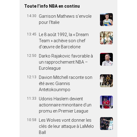
Toute l’info NBA en continu
14:30
Garrison Mathews s’envole
pour l’Italie
13:45
Le 8 août 1992, la « Dream
Team » achève son chef
d’œuvre de Barcelone
12:50
Darko Rajakovic favorable à
un rapprochement NBA –
Euroleague
12:13
Davion Mitchell raconte son
été avec Giannis
Antetokounmpo
11:33
Udonis Haslem devient
actionnaire minoritaire d’un
promu en Premier League
10:58
Les Wolves vont donner les
clés de leur attaque à LaMelo
Ball