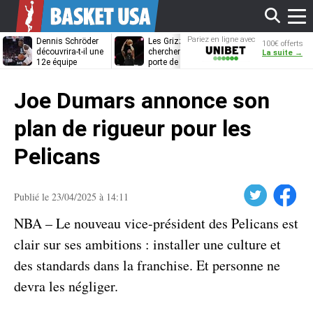
Affi
Pariez en ligne avec
Dennis Schröder
Les Grizzlies
Dwane Casey
100€ offerts
Unibet
découvrira-t-il une
cherchent déjà une
bientôt coach
La suite →
12e équipe
porte de sortie
Rome ?
différente ?
pour D’Angelo
le
Russell
Joe Dumars annonce son
men
plan de rigueur pour les
Pelicans
Twitter
Facebook
Publié le 23/04/2025 à 14:11
NBA – Le nouveau vice-président des Pelicans est
clair sur ses ambitions : installer une culture et
des standards dans la franchise. Et personne ne
devra les négliger.