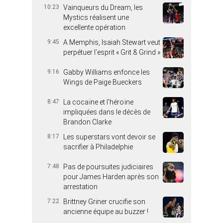
10:23
Vainqueurs du Dream, les
Mystics réalisent une
excellente opération
9:45
A Memphis, Isaiah Stewart veut
perpétuer l’esprit « Grit & Grind »
9:16
Gabby Williams enfonce les
Wings de Paige Bueckers
8:47
La cocaïne et l’héroïne
impliquées dans le décès de
Brandon Clarke
8:17
Les superstars vont devoir se
sacrifier à Philadelphie
7:48
Pas de poursuites judiciaires
pour James Harden après son
arrestation
7:22
Brittney Griner crucifie son
ancienne équipe au buzzer !