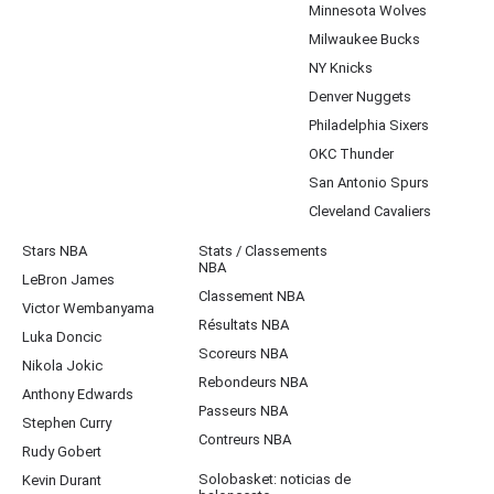
Minnesota Wolves
Milwaukee Bucks
NY Knicks
Denver Nuggets
Philadelphia Sixers
OKC Thunder
San Antonio Spurs
Cleveland Cavaliers
Stars NBA
Stats / Classements
NBA
LeBron James
Classement NBA
Victor Wembanyama
Résultats NBA
Luka Doncic
Scoreurs NBA
Nikola Jokic
Rebondeurs NBA
Anthony Edwards
Passeurs NBA
Stephen Curry
Contreurs NBA
Rudy Gobert
Solobasket: noticias de
Kevin Durant