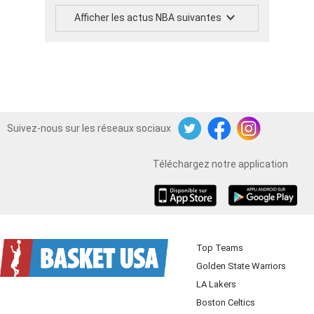
Afficher les actus NBA suivantes
Suivez-nous sur les réseaux sociaux
Twitter
Facebook
Instagram
Téléchargez notre application
iOS
Android
Top Teams
Golden State Warriors
LA Lakers
Boston Celtics