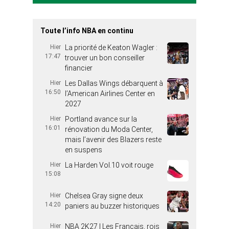
Toute l’info NBA en continu
Hier
La priorité de Keaton Wagler :
17:47
trouver un bon conseiller
financier
Hier
Les Dallas Wings débarquent à
16:50
l’American Airlines Center en
2027
Hier
Portland avance sur la
16:01
rénovation du Moda Center,
mais l’avenir des Blazers reste
en suspens
Hier
La Harden Vol.10 voit rouge
15:08
Hier
Chelsea Gray signe deux
14:20
paniers au buzzer historiques
Hier
NBA 2K27 | Les Français, rois