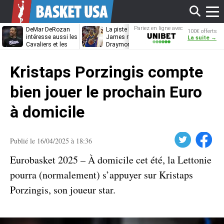
Affi
Pariez en ligne avec
DeMar DeRozan
La piste LeBron
DeRozan, Bea
100€ offerts
Unibet
intéresse aussi les
James refermée,
Thompson… 
La suite →
Cavaliers et les
Draymond Green
Heat étudie s
Nuggets
va pouvoir rempiler
options
le
à Golden State
Kristaps Porzingis compte
men
bien jouer le prochain Euro
à domicile
Twitter
Facebook
Publié le 16/04/2025 à 18:36
Eurobasket 2025 – À domicile cet été, la Lettonie
pourra (normalement) s’appuyer sur Kristaps
Porzingis, son joueur star.