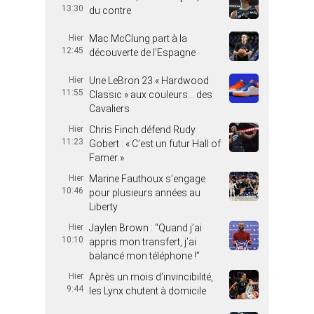
13:30
du contre
Hier
Mac McClung part à la
12:45
découverte de l’Espagne
Hier
Une LeBron 23 « Hardwood
11:55
Classic » aux couleurs… des
Cavaliers
Hier
Chris Finch défend Rudy
11:23
Gobert : « C’est un futur Hall of
Famer »
Hier
Marine Fauthoux s’engage
10:46
pour plusieurs années au
Liberty
Hier
Jaylen Brown : “Quand j’ai
10:10
appris mon transfert, j’ai
balancé mon téléphone !”
Hier
Après un mois d’invincibilité,
9:44
les Lynx chutent à domicile