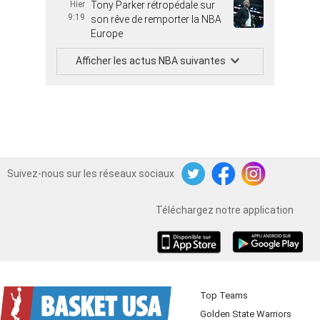
Hier
Tony Parker rétropédale sur
9:19
son rêve de remporter la NBA
Europe
Afficher les actus NBA suivantes
Suivez-nous sur les réseaux sociaux
Twitter
Facebook
Instagram
Téléchargez notre application
iOS
Android
Top Teams
Golden State Warriors