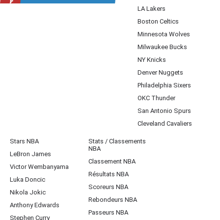
LA Lakers
Boston Celtics
Minnesota Wolves
Milwaukee Bucks
NY Knicks
Denver Nuggets
Philadelphia Sixers
OKC Thunder
San Antonio Spurs
Cleveland Cavaliers
Stars NBA
Stats / Classements
NBA
LeBron James
Classement NBA
Victor Wembanyama
Résultats NBA
Luka Doncic
Scoreurs NBA
Nikola Jokic
Rebondeurs NBA
Anthony Edwards
Passeurs NBA
Stephen Curry