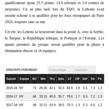
qualifications (pour 25.5 points, 14.0 rebonds et 3.0 contres de
moyenne). Un an plus tard, lors du TQO, la Lettonie avait
ensuite échoué à se qualifier pour les Jeux olympiques de Paris
2024, toujours sans sa star.
Cet été, les Lettons se trouveront dans la poule A, avec la Serbie,
la Turquie, la République tchèque, le Portugal et l’Estonie. Les
quatre premiers du groupe seront qualifiés pour la phase à
élimination directe (à 16 équipes).
KRISTAPS PORZIŅĢIS
Pourcentage
Rebonds
Saison
Equipe
MJ
Min
Tirs
3pts
LF
Off
Def
Tot
Pd
Fte
2015-16
NY
72
28:26
42.1
33.3
83.8
1.8
5.5
7.3
1.3
2.
2016-17
NY
66
33:15
45.0
35.7
78.6
1.7
5.5
7.2
1.5
3.
2017-18
NY
48
32:21
43.9
39.5
79.3
1.3
5.3
6.6
1.2
2.