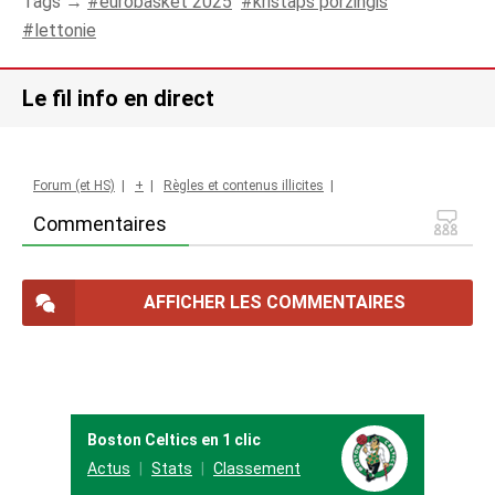
Tags →
eurobasket 2025
kristaps porzingis
lettonie
Le fil info en direct
Forum (et HS)
|
+
|
Règles et contenus illicites
|
Commentaires
AFFICHER LES COMMENTAIRES
Boston Celtics en 1 clic
Actus
Stats
Classement