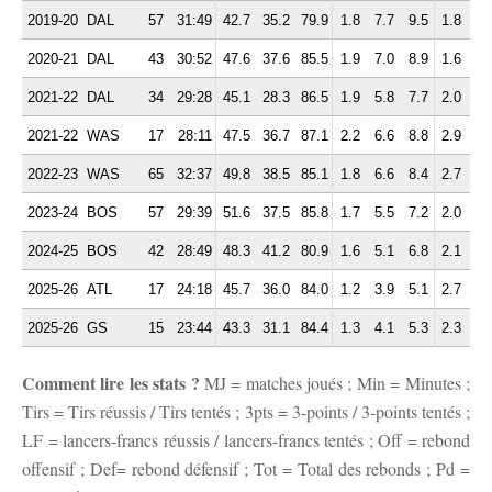
2019-20
DAL
57
31:49
42.7
35.2
79.9
1.8
7.7
9.5
1.8
3.
2020-21
DAL
43
30:52
47.6
37.6
85.5
1.9
7.0
8.9
1.6
2.
2021-22
DAL
34
29:28
45.1
28.3
86.5
1.9
5.8
7.7
2.0
2.
2021-22
WAS
17
28:11
47.5
36.7
87.1
2.2
6.6
8.8
2.9
2.
2022-23
WAS
65
32:37
49.8
38.5
85.1
1.8
6.6
8.4
2.7
3.
2023-24
BOS
57
29:39
51.6
37.5
85.8
1.7
5.5
7.2
2.0
2.
2024-25
BOS
42
28:49
48.3
41.2
80.9
1.6
5.1
6.8
2.1
2.
2025-26
ATL
17
24:18
45.7
36.0
84.0
1.2
3.9
5.1
2.7
3.
2025-26
GS
15
23:44
43.3
31.1
84.4
1.3
4.1
5.3
2.3
2.
Comment lire les stats ?
MJ = matches joués ; Min = Minutes ;
Tirs = Tirs réussis / Tirs tentés ; 3pts = 3-points / 3-points tentés ;
LF = lancers-francs réussis / lancers-francs tentés ; Off = rebond
offensif ; Def= rebond défensif ; Tot = Total des rebonds ; Pd =