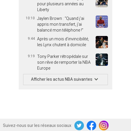
pour plusieurs années au
Liberty
10:10
Jaylen Brown : “Quand j’ai
appris mon transfert, j’ai
balancé mon téléphone !”
9:44
Après un mois d’invincibilité,
les Lynx chutent à domicile
9:19
Tony Parker rétropédale sur
son rêve de remporter la NBA
Europe
Afficher les actus NBA suivantes
Suivez-nous sur les réseaux sociaux
Twitter
Facebook
Instagram