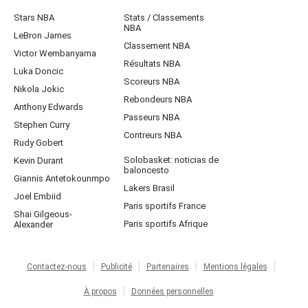
Stars NBA
Stats / Classements
NBA
LeBron James
Classement NBA
Victor Wembanyama
Résultats NBA
Luka Doncic
Scoreurs NBA
Nikola Jokic
Rebondeurs NBA
Anthony Edwards
Passeurs NBA
Stephen Curry
Contreurs NBA
Rudy Gobert
Solobasket: noticias de
Kevin Durant
baloncesto
Giannis Antetokounmpo
Lakers Brasil
Joel Embiid
Paris sportifs France
Shai Gilgeous-
Paris sportifs Afrique
Alexander
Contactez-nous
Publicité
Partenaires
Mentions légales
À propos
Données personnelles