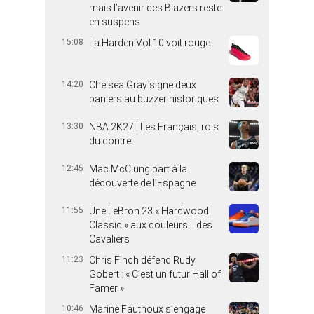
mais l’avenir des Blazers reste
en suspens
15:08
La Harden Vol.10 voit rouge
14:20
Chelsea Gray signe deux
paniers au buzzer historiques
13:30
NBA 2K27 | Les Français, rois
du contre
12:45
Mac McClung part à la
découverte de l’Espagne
11:55
Une LeBron 23 « Hardwood
Classic » aux couleurs… des
Cavaliers
11:23
Chris Finch défend Rudy
Gobert : « C’est un futur Hall of
Famer »
10:46
Marine Fauthoux s’engage