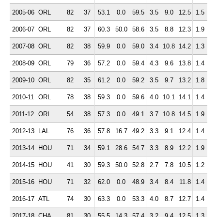
2005-06
ORL
82
37
53.1
0.0
59.5
3.5
9.0
12.5
1.5
3.
2006-07
ORL
82
37
60.3
50.0
58.6
3.5
8.8
12.3
1.9
3.
2007-08
ORL
82
38
59.9
0.0
59.0
3.4
10.8
14.2
1.3
3.
2008-09
ORL
79
36
57.2
0.0
59.4
4.3
9.6
13.8
1.4
3.
2009-10
ORL
82
35
61.2
0.0
59.2
3.5
9.7
13.2
1.8
3.
2010-11
ORL
78
38
59.3
0.0
59.6
4.0
10.1
14.1
1.4
3.
2011-12
ORL
54
38
57.3
0.0
49.1
3.7
10.8
14.5
1.9
2.
2012-13
LAL
76
36
57.8
16.7
49.2
3.3
9.1
12.4
1.4
3.
2013-14
HOU
71
34
59.1
28.6
54.7
3.3
8.9
12.2
1.9
3.
2014-15
HOU
41
30
59.3
50.0
52.8
2.7
7.8
10.5
1.2
3.
2015-16
HOU
71
32
62.0
0.0
48.9
3.4
8.4
11.8
1.4
3.
2016-17
ATL
74
30
63.3
0.0
53.3
4.0
8.7
12.7
1.4
2.
2017-18
CHA
81
30
55.5
14.3
57.4
3.2
9.4
12.5
1.3
3.