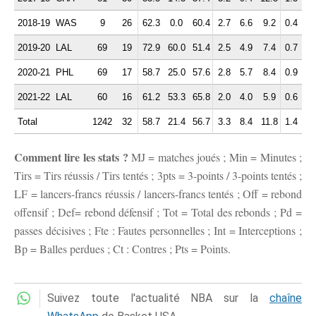
2018-19
WAS
9
26
62.3
0.0
60.4
2.7
6.6
9.2
0.4
3.
2019-20
LAL
69
19
72.9
60.0
51.4
2.5
4.9
7.4
0.7
3.
2020-21
PHL
69
17
58.7
25.0
57.6
2.8
5.7
8.4
0.9
2.
2021-22
LAL
60
16
61.2
53.3
65.8
2.0
4.0
5.9
0.6
1.
Total
1242
32
58.7
21.4
56.7
3.3
8.4
11.8
1.4
3.
Comment lire les stats ?
MJ = matches joués ; Min = Minutes ;
Tirs = Tirs réussis / Tirs tentés ; 3pts = 3-points / 3-points tentés ;
LF = lancers-francs réussis / lancers-francs tentés ; Off = rebond
offensif ; Def= rebond défensif ; Tot = Total des rebonds ; Pd =
passes décisives ; Fte : Fautes personnelles ; Int = Interceptions ;
Bp = Balles perdues ; Ct : Contres ; Pts = Points.
Suivez toute l'actualité NBA sur la
chaîne