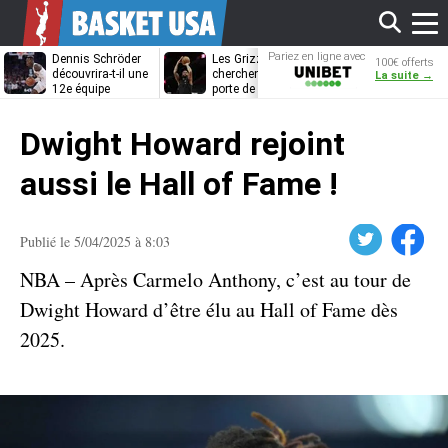
Affi
Pariez en ligne avec
Dennis Schröder
Les Grizzlies
Dwane Casey
100€ offerts
Unibet
découvrira-t-il une
cherchent déjà une
bientôt coach
La suite →
12e équipe
porte de sortie
Rome ?
différente ?
pour D’Angelo
le
Russell
Dwight Howard rejoint
men
aussi le Hall of Fame !
Twitter
Facebook
Publié le 5/04/2025 à 8:03
NBA – Après Carmelo Anthony, c’est au tour de
Dwight Howard d’être élu au Hall of Fame dès
2025.