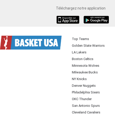
Téléchargez notre application
iOS
Android
Top Teams
Golden State Warriors
LA Lakers
Boston Celtics
Minnesota Wolves
Milwaukee Bucks
NY Knicks
Denver Nuggets
Philadelphia Sixers
OKC Thunder
San Antonio Spurs
Cleveland Cavaliers