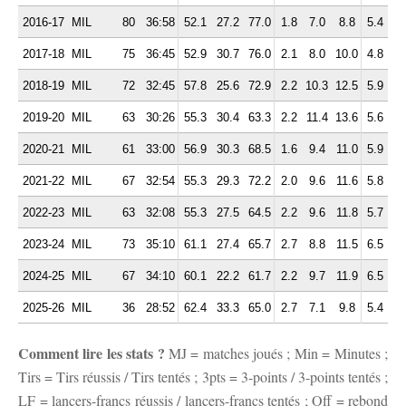
2016-17
MIL
80
36:58
52.1
27.2
77.0
1.8
7.0
8.8
5.4
3.
2017-18
MIL
75
36:45
52.9
30.7
76.0
2.1
8.0
10.0
4.8
3.
2018-19
MIL
72
32:45
57.8
25.6
72.9
2.2
10.3
12.5
5.9
3.
2019-20
MIL
63
30:26
55.3
30.4
63.3
2.2
11.4
13.6
5.6
3.
2020-21
MIL
61
33:00
56.9
30.3
68.5
1.6
9.4
11.0
5.9
2.
2021-22
MIL
67
32:54
55.3
29.3
72.2
2.0
9.6
11.6
5.8
3.
2022-23
MIL
63
32:08
55.3
27.5
64.5
2.2
9.6
11.8
5.7
3.
2023-24
MIL
73
35:10
61.1
27.4
65.7
2.7
8.8
11.5
6.5
2.
2024-25
MIL
67
34:10
60.1
22.2
61.7
2.2
9.7
11.9
6.5
2.
2025-26
MIL
36
28:52
62.4
33.3
65.0
2.7
7.1
9.8
5.4
2.
Comment lire les stats ?
MJ = matches joués ; Min = Minutes ;
Tirs = Tirs réussis / Tirs tentés ; 3pts = 3-points / 3-points tentés ;
LF = lancers-francs réussis / lancers-francs tentés ; Off = rebond