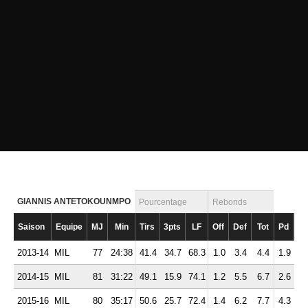
GIANNIS ANTETOKOUNMPO
Pourcentage
Rebonds
Saison
Equipe
MJ
Min
Tirs
3pts
LF
Off
Def
Tot
Pd
Ft
2013-14
MIL
77
24:38
41.4
34.7
68.3
1.0
3.4
4.4
1.9
2.
2014-15
MIL
81
31:22
49.1
15.9
74.1
1.2
5.5
6.7
2.6
3.
2015-16
MIL
80
35:17
50.6
25.7
72.4
1.4
6.2
7.7
4.3
3.