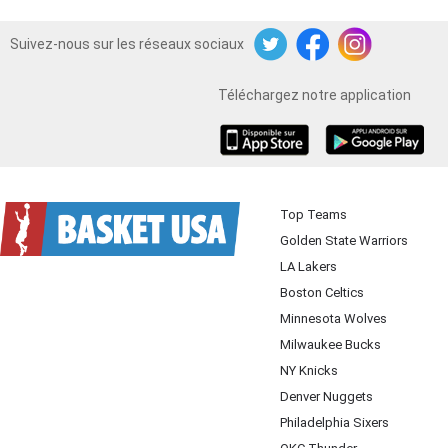
Suivez-nous sur les réseaux sociaux
Twitter
Facebook
Instagram
Téléchargez notre application
iOS
Android
Top Teams
Golden State Warriors
LA Lakers
Boston Celtics
Minnesota Wolves
Milwaukee Bucks
NY Knicks
Denver Nuggets
Philadelphia Sixers