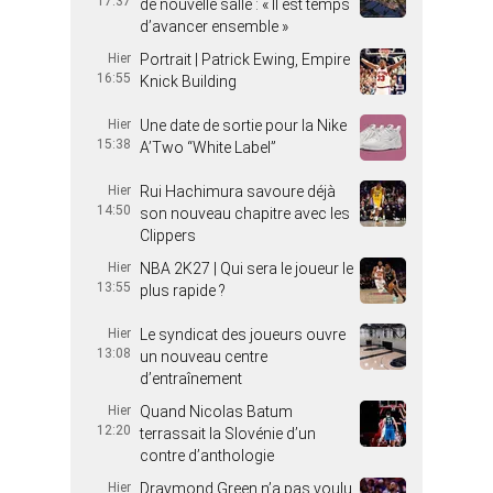
17:37
de nouvelle salle : « Il est temps
d’avancer ensemble »
Hier
Portrait | Patrick Ewing, Empire
16:55
Knick Building
Hier
Une date de sortie pour la Nike
15:38
A’Two “White Label”
Hier
Rui Hachimura savoure déjà
14:50
son nouveau chapitre avec les
Clippers
Hier
NBA 2K27 | Qui sera le joueur le
13:55
plus rapide ?
Hier
Le syndicat des joueurs ouvre
13:08
un nouveau centre
d’entraînement
Hier
Quand Nicolas Batum
12:20
terrassait la Slovénie d’un
contre d’anthologie
Hier
Draymond Green n’a pas voulu