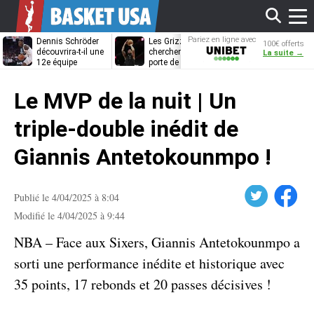
Affi
Pariez en ligne avec
Dennis Schröder
Les Grizzlies
Dwane Casey
100€ offerts
Unibet
découvrira-t-il une
cherchent déjà une
bientôt coach
La suite →
12e équipe
porte de sortie
Rome ?
différente ?
pour D’Angelo
le
Russell
Le MVP de la nuit | Un
men
triple-double inédit de
Giannis Antetokounmpo !
Twitter
Facebook
Publié le 4/04/2025 à 8:04
Modifié le 4/04/2025 à 9:44
NBA – Face aux Sixers, Giannis Antetokounmpo a
sorti une performance inédite et historique avec
35 points, 17 rebonds et 20 passes décisives !