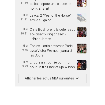
11:49
se battre pour une clause de
non-transfert
Hier
La A.E. 2 “Year of the Horse”
11:11
arrive au galop
Hier
Chris Bosh prend la défense du
10:31
soi-disant « ring chaser »
LeBron James
Hier
Tobias Harris présent à Paris
9:56
avec Victor Wembanyama et
les Spurs
Hier
Encore un trophée commun
9:23
pour Caitlin Clark et A’ja Wilson
Afficher les actus NBA suivantes