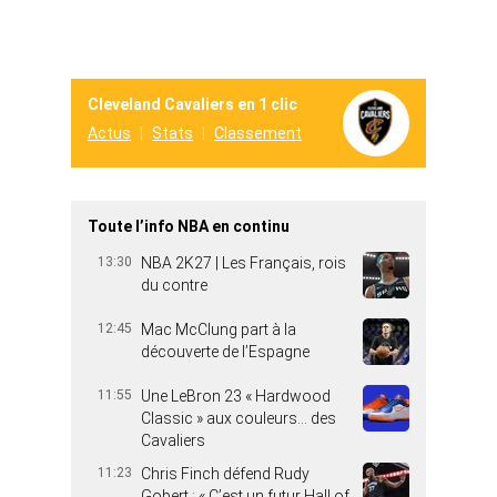
Cleveland Cavaliers en 1 clic
Actus
Stats
Classement
Toute l’info NBA en continu
13:30
NBA 2K27 | Les Français, rois
du contre
12:45
Mac McClung part à la
découverte de l’Espagne
11:55
Une LeBron 23 « Hardwood
Classic » aux couleurs… des
Cavaliers
11:23
Chris Finch défend Rudy
Gobert : « C’est un futur Hall of