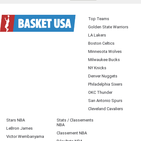
Top Teams
Golden State Warriors
LA Lakers
Boston Celtics
Minnesota Wolves
Milwaukee Bucks
NY Knicks
Denver Nuggets
Philadelphia Sixers
OKC Thunder
San Antonio Spurs
Cleveland Cavaliers
Stars NBA
Stats / Classements
NBA
LeBron James
Classement NBA
Victor Wembanyama