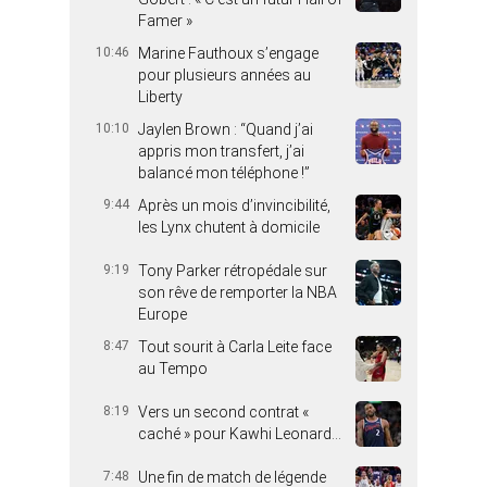
Famer »
10:46
Marine Fauthoux s’engage
pour plusieurs années au
Liberty
10:10
Jaylen Brown : “Quand j’ai
appris mon transfert, j’ai
balancé mon téléphone !”
9:44
Après un mois d’invincibilité,
les Lynx chutent à domicile
9:19
Tony Parker rétropédale sur
son rêve de remporter la NBA
Europe
8:47
Tout sourit à Carla Leite face
au Tempo
8:19
Vers un second contrat «
caché » pour Kawhi Leonard…
7:48
Une fin de match de légende