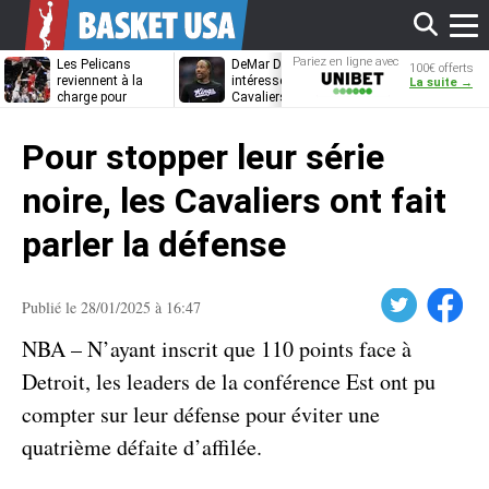
Affi
Pariez en ligne avec
Les Pelicans
DeMar DeRozan
La piste LeBr
100€ offerts
Unibet
reviennent à la
intéresse aussi les
James referm
La suite →
charge pour
Cavaliers et les
Draymond Gr
Bennedict
Nuggets
va pouvoir rem
le
Mathurin
à Golden Stat
Pour stopper leur série
men
noire, les Cavaliers ont fait
parler la défense
Twitter
Facebook
Publié le 28/01/2025 à 16:47
NBA – N’ayant inscrit que 110 points face à
Detroit, les leaders de la conférence Est ont pu
compter sur leur défense pour éviter une
quatrième défaite d’affilée.