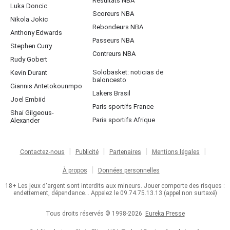
Résultats NBA
Luka Doncic
Scoreurs NBA
Nikola Jokic
Rebondeurs NBA
Anthony Edwards
Passeurs NBA
Stephen Curry
Contreurs NBA
Rudy Gobert
Solobasket: noticias de
Kevin Durant
baloncesto
Giannis Antetokounmpo
Lakers Brasil
Joel Embiid
Paris sportifs France
Shai Gilgeous-
Paris sportifs Afrique
Alexander
Contactez-nous
Publicité
Partenaires
Mentions légales
À propos
Données personnelles
18+ Les jeux d'argent sont interdits aux mineurs. Jouer comporte des risques :
endettement, dépendance... Appelez le 09.74.75.13.13 (appel non surtaxé)
Tous droits réservés © 1998-2026
Eureka Presse