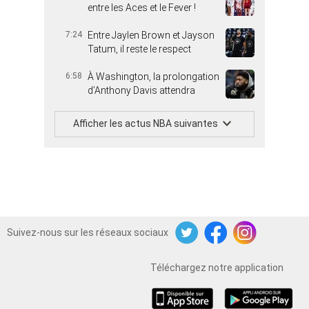
entre les Aces et le Fever !
7:24
Entre Jaylen Brown et Jayson
Tatum, il reste le respect
6:58
À Washington, la prolongation
d’Anthony Davis attendra
Afficher les actus NBA suivantes
Suivez-nous sur les réseaux sociaux
Twitter
Facebook
Instagram
Téléchargez notre application
iOS
Android