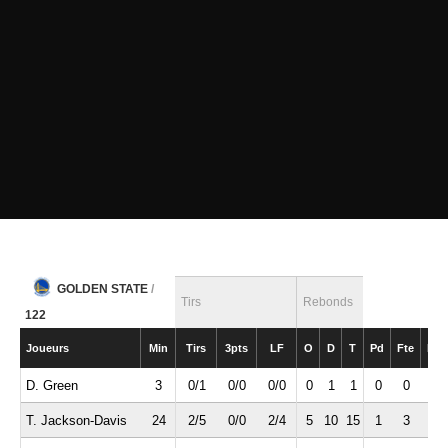
GOLDEN STATE
/
Tirs
Rebonds
122
Joueurs
Min
Tirs
3pts
LF
O
D
T
Pd
Fte
Int
D. Green
3
0/1
0/0
0/0
0
1
1
0
0
0
T. Jackson-Davis
24
2/5
0/0
2/4
5
10
15
1
3
0