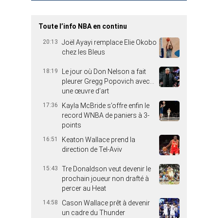
Toute l’info NBA en continu
20:13
Joël Ayayi remplace Elie Okobo
chez les Bleus
18:19
Le jour où Don Nelson a fait
pleurer Gregg Popovich avec…
une œuvre d’art
17:36
Kayla McBride s’offre enfin le
record WNBA de paniers à 3-
points
16:51
Keaton Wallace prend la
direction de Tel-Aviv
15:43
Tre Donaldson veut devenir le
prochain joueur non drafté à
percer au Heat
14:58
Cason Wallace prêt à devenir
un cadre du Thunder