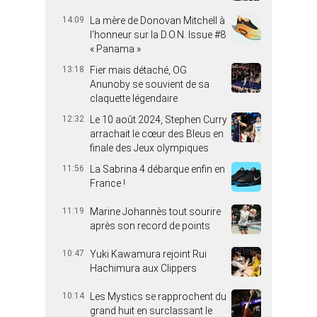
14:09
La mère de Donovan Mitchell à
l’honneur sur la D.O.N. Issue #8
« Panama »
13:18
Fier mais détaché, OG
Anunoby se souvient de sa
claquette légendaire
12:32
Le 10 août 2024, Stephen Curry
arrachait le cœur des Bleus en
finale des Jeux olympiques
11:56
La Sabrina 4 débarque enfin en
France !
11:19
Marine Johannès tout sourire
après son record de points
10:47
Yuki Kawamura rejoint Rui
Hachimura aux Clippers
10:14
Les Mystics se rapprochent du
grand huit en surclassant le