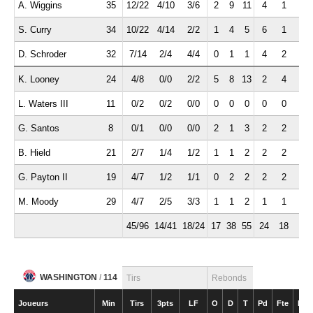
A. Wiggins
35
12/22
4/10
3/6
2
9
11
4
1
1
S. Curry
34
10/22
4/14
2/2
1
4
5
6
1
1
D. Schroder
32
7/14
2/4
4/4
0
1
1
4
2
1
K. Looney
24
4/8
0/0
2/2
5
8
13
2
4
0
L. Waters III
11
0/2
0/2
0/0
0
0
0
0
0
0
G. Santos
8
0/1
0/0
0/0
2
1
3
2
2
1
B. Hield
21
2/7
1/4
1/2
1
1
2
2
2
1
G. Payton II
19
4/7
1/2
1/1
0
2
2
2
2
0
M. Moody
29
4/7
2/5
3/3
1
1
2
1
1
1
45/96
14/41
18/24
17
38
55
24
18
6
WASHINGTON
/
114
Tirs
Rebonds
Joueurs
Min
Tirs
3pts
LF
O
D
T
Pd
Fte
Int