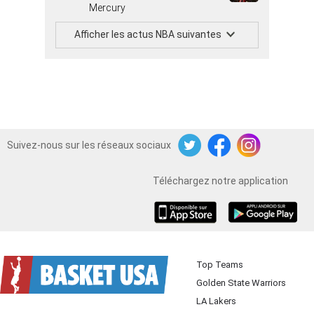
Mercury
Afficher les actus NBA suivantes
Suivez-nous sur les réseaux sociaux
Twitter
Facebook
Instagram
Téléchargez notre application
iOS
Android
Top Teams
Golden State Warriors
LA Lakers