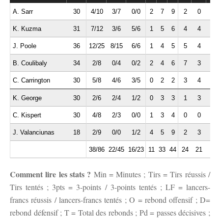
A. Sarr
30
4/10
3/7
0/0
2
7
9
2
0
1
K. Kuzma
31
7/12
3/6
5/6
1
5
6
4
4
0
J. Poole
36
12/25
8/15
6/6
1
4
5
5
4
0
B. Coulibaly
34
2/8
0/4
0/2
2
4
6
7
3
1
C. Carrington
30
5/8
4/6
3/5
0
2
2
3
4
1
K. George
30
2/6
2/4
1/2
0
3
3
1
3
1
C. Kispert
30
4/8
2/3
0/0
1
3
4
0
0
1
J. Valanciunas
18
2/9
0/0
1/2
4
5
9
2
3
0
38/86
22/45
16/23
11
33
44
24
21
5
Comment lire les stats ?
Min = Minutes ; Tirs = Tirs réussis /
Tirs tentés ; 3pts = 3-points / 3-points tentés ; LF = lancers-
francs réussis / lancers-francs tentés ; O = rebond offensif ; D=
rebond défensif ; T = Total des rebonds ; Pd = passes décisives ;