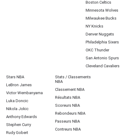
Boston Celtics
Minnesota Wolves
Milwaukee Bucks
NY Knicks
Denver Nuggets
Philadelphia Sixers
OKC Thunder
San Antonio Spurs
Cleveland Cavaliers
Stars NBA
Stats / Classements
NBA
LeBron James
Classement NBA
Victor Wembanyama
Résultats NBA
Luka Doncic
Scoreurs NBA
Nikola Jokic
Rebondeurs NBA
Anthony Edwards
Passeurs NBA
Stephen Curry
Contreurs NBA
Rudy Gobert