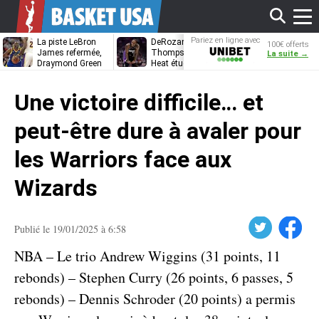
Affi
Pariez en ligne avec
La piste LeBron
DeRozan, Beal,
Kentavious
100€ offerts
Unibet
James refermée,
Thompson… Le
Caldwell-Pope
La suite →
Draymond Green
Heat étudie ses
à retrouver L
va pouvoir rempiler
options
James à
le
à Golden State
Philadelphie ?
Une victoire difficile… et
men
peut-être dure à avaler pour
les Warriors face aux
Wizards
Twitter
Facebook
Publié le 19/01/2025 à 6:58
NBA – Le trio Andrew Wiggins (31 points, 11
rebonds) – Stephen Curry (26 points, 6 passes, 5
rebonds) – Dennis Schroder (20 points) a permis