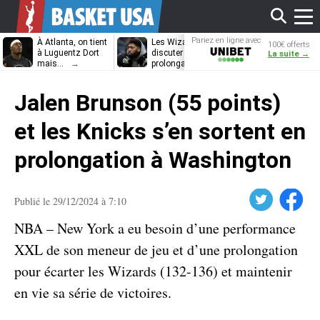
Affi
Pariez en ligne avec
À Atlanta, on tient
Les Wizards vont
Dennis Schrö
100€ offerts
Unibet
à Luguentz Dort
discuter
découvrira-t-il
La suite →
mais…
prolongation avec
12e équipe
Anthony Davis
différente ?
le
Jalen Brunson (55 points)
men
et les Knicks s’en sortent en
prolongation à Washington
Twitter
Facebook
Publié le 29/12/2024 à 7:10
NBA – New York a eu besoin d’une performance
XXL de son meneur de jeu et d’une prolongation
pour écarter les Wizards (132-136) et maintenir
en vie sa série de victoires.