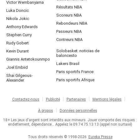
Victor Wembanyama
Résultats NBA
Luka Doncic
Scoreurs NBA
Nikola Jokic
Rebondeurs NBA
Anthony Edwards
Passeurs NBA
Stephen Curry
Contreurs NBA
Rudy Gobert
Solobasket: noticias de
Kevin Durant
baloncesto
Giannis Antetokounmpo
Lakers Brasil
Joel Embiid
Paris sportifs France
Shai Gilgeous-
Paris sportifs Afrique
Alexander
Contactez-nous
Publicité
Partenaires
Mentions légales
À propos
Données personnelles
18+ Les jeux d'argent sont interdits aux mineurs. Jouer comporte des risques :
endettement, dépendance... Appelez le 09.74.75.13.13 (appel non surtaxé)
Tous droits réservés © 1998-2026
Eureka Presse