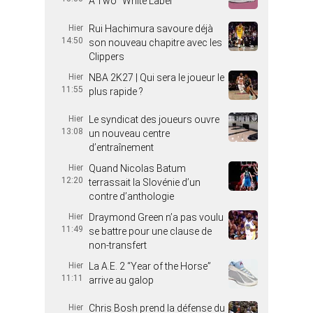
A’Two “White Label”
Hier
Rui Hachimura savoure déjà
14:50
son nouveau chapitre avec les
Clippers
Hier
NBA 2K27 | Qui sera le joueur le
11:55
plus rapide ?
Hier
Le syndicat des joueurs ouvre
13:08
un nouveau centre
d’entraînement
Hier
Quand Nicolas Batum
12:20
terrassait la Slovénie d’un
contre d’anthologie
Hier
Draymond Green n’a pas voulu
11:49
se battre pour une clause de
non-transfert
Hier
La A.E. 2 “Year of the Horse”
11:11
arrive au galop
Hier
Chris Bosh prend la défense du