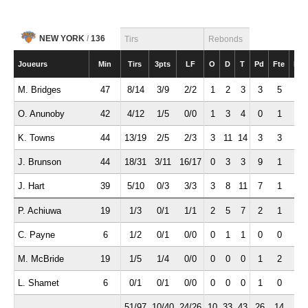
NEW YORK
/
136
Tirs
Rebonds
Joueurs
Min
Tirs
3pts
LF
O
D
T
Pd
Fte
Int
M. Bridges
47
8/14
3/9
2/2
1
2
3
3
5
3
O. Anunoby
42
4/12
1/5
0/0
1
3
4
0
1
1
K. Towns
44
13/19
2/5
2/3
3
11
14
3
3
0
J. Brunson
44
18/31
3/11
16/17
0
3
3
9
1
0
J. Hart
39
5/10
0/3
3/3
3
8
11
7
1
1
P. Achiuwa
19
1/3
0/1
1/1
2
5
7
2
1
0
C. Payne
6
1/2
0/1
0/0
0
1
1
0
0
1
M. McBride
19
1/5
1/4
0/0
0
0
0
1
2
0
L. Shamet
6
0/1
0/1
0/0
0
0
0
1
0
1
51/97
10/40
24/26
10
33
43
26
14
7