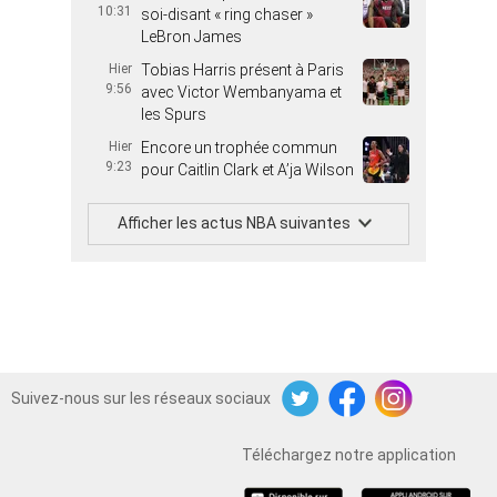
10:31
soi-disant « ring chaser »
LeBron James
Hier
Tobias Harris présent à Paris
9:56
avec Victor Wembanyama et
les Spurs
Hier
Encore un trophée commun
9:23
pour Caitlin Clark et A’ja Wilson
Afficher les actus NBA suivantes
Suivez-nous sur les réseaux sociaux
Twitter
Facebook
Instagram
Téléchargez notre application