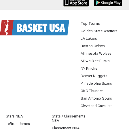
iOS
Android
Top Teams
Golden State Warriors
LA Lakers
Boston Celtics
Minnesota Wolves
Milwaukee Bucks
NY Knicks
Denver Nuggets
Philadelphia Sixers
OKC Thunder
San Antonio Spurs
Cleveland Cavaliers
Stars NBA
Stats / Classements
NBA
LeBron James
Classement NBA