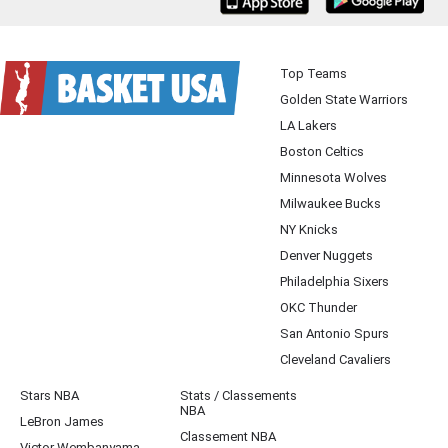
iOS
Android
Top Teams
Golden State Warriors
LA Lakers
Boston Celtics
Minnesota Wolves
Milwaukee Bucks
NY Knicks
Denver Nuggets
Philadelphia Sixers
OKC Thunder
San Antonio Spurs
Cleveland Cavaliers
Stars NBA
Stats / Classements
NBA
LeBron James
Classement NBA
Victor Wembanyama