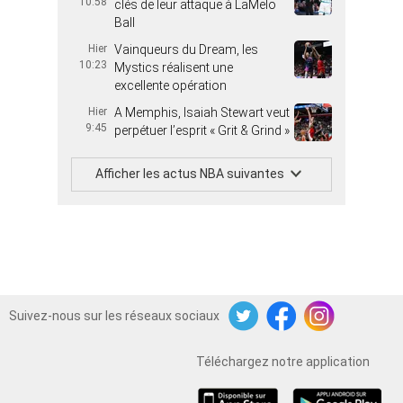
10:58
clés de leur attaque à LaMelo
Ball
Hier
Vainqueurs du Dream, les
10:23
Mystics réalisent une
excellente opération
Hier
A Memphis, Isaiah Stewart veut
9:45
perpétuer l’esprit « Grit & Grind »
Afficher les actus NBA suivantes
Suivez-nous sur les réseaux sociaux
Twitter
Facebook
Instagram
Téléchargez notre application