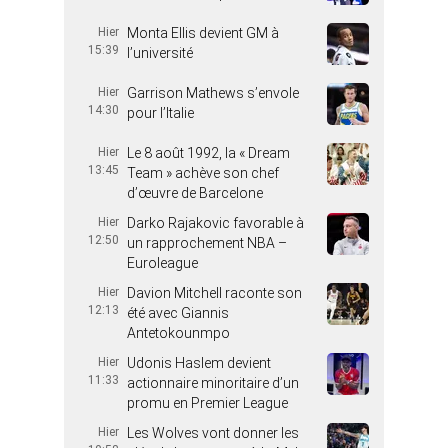
Hier
Monta Ellis devient GM à
15:39
l’université
Hier
Garrison Mathews s’envole
14:30
pour l’Italie
Hier
Le 8 août 1992, la « Dream
13:45
Team » achève son chef
d’œuvre de Barcelone
Hier
Darko Rajakovic favorable à
12:50
un rapprochement NBA –
Euroleague
Hier
Davion Mitchell raconte son
12:13
été avec Giannis
Antetokounmpo
Hier
Udonis Haslem devient
11:33
actionnaire minoritaire d’un
promu en Premier League
Hier
Les Wolves vont donner les