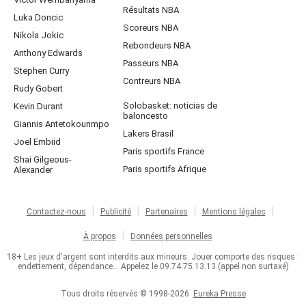
Résultats NBA
Luka Doncic
Scoreurs NBA
Nikola Jokic
Rebondeurs NBA
Anthony Edwards
Passeurs NBA
Stephen Curry
Contreurs NBA
Rudy Gobert
Solobasket: noticias de
Kevin Durant
baloncesto
Giannis Antetokounmpo
Lakers Brasil
Joel Embiid
Paris sportifs France
Shai Gilgeous-
Paris sportifs Afrique
Alexander
Contactez-nous
Publicité
Partenaires
Mentions légales
À propos
Données personnelles
18+ Les jeux d'argent sont interdits aux mineurs. Jouer comporte des risques :
endettement, dépendance... Appelez le 09.74.75.13.13 (appel non surtaxé)
Tous droits réservés © 1998-2026
Eureka Presse