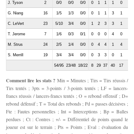
J. Tyson
2
0/0
0/0
0/0
0
1
1
1
0
0
G. Niang
16
1/5
1/3
0/0
0
1
1
3
1
0
C. LeVert
23
5/10
3/4
0/0
1
2
3
3
1
0
T. Jerome
7
1/6
0/3
0/1
0
0
0
4
0
1
M. Strus
24
2/5
1/4
0/0
0
4
4
1
4
1
S. Merrill
19
3/4
3/4
0/0
0
3
3
0
1
0
54/95
23/48
18/22
8
29
37
40
17
10
Comment lire les stats ?
Min = Minutes ; Tirs = Tirs réussis /
Tirs tentés ; 3pts = 3-points / 3-points tentés ; LF = lancers-
francs réussis / lancers-francs tentés ; O = rebond offensif ; D=
rebond défensif ; T = Total des rebonds ; Pd = passes décisives ;
Fte : Fautes personnelles ; Int = Interceptions ; Bp = Balles
perdues ; Ct : Contres ; +/- = Différentiel de points quand le
joueur est sur le terrain ; Pts = Points ; Eval : évaluation du