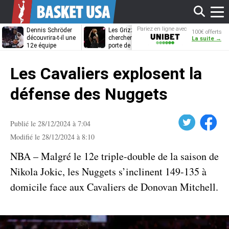
Affi
Pariez en ligne avec
Dennis Schröder
Les Grizzlies
Dwane Casey
100€ offerts
Unibet
découvrira-t-il une
cherchent déjà une
bientôt coach
La suite →
12e équipe
porte de sortie
Rome ?
différente ?
pour D’Angelo
le
Russell
Les Cavaliers explosent la
men
défense des Nuggets
Twitter
Facebook
Publié le 28/12/2024 à 7:04
Modifié le 28/12/2024 à 8:10
NBA – Malgré le 12e triple-double de la saison de
Nikola Jokic, les Nuggets s’inclinent 149-135 à
domicile face aux Cavaliers de Donovan Mitchell.