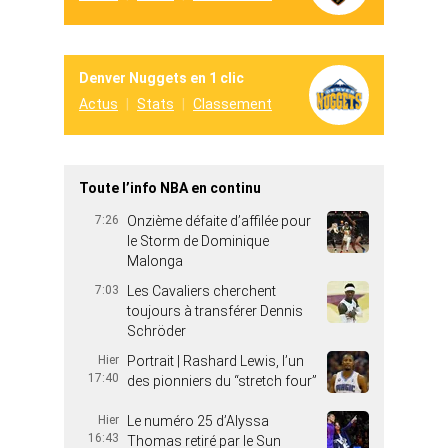
Denver Nuggets en 1 clic
Actus
Stats
Classement
Toute l’info NBA en continu
7:26
Onzième défaite d’affilée pour
le Storm de Dominique
Malonga
7:03
Les Cavaliers cherchent
toujours à transférer Dennis
Schröder
Hier
Portrait | Rashard Lewis, l’un
17:40
des pionniers du “stretch four”
Hier
Le numéro 25 d’Alyssa
16:43
Thomas retiré par le Sun