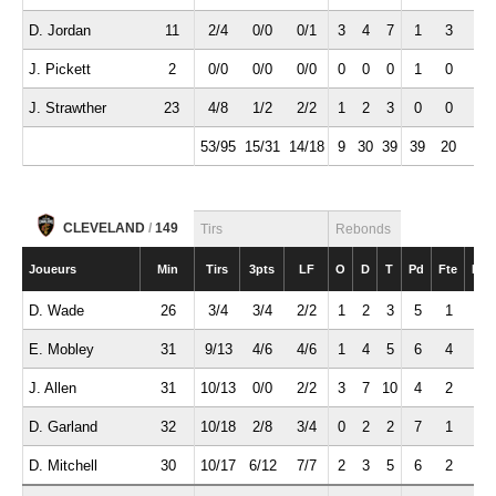
D. Jordan
11
2/4
0/0
0/1
3
4
7
1
3
0
J. Pickett
2
0/0
0/0
0/0
0
0
0
1
0
0
J. Strawther
23
4/8
1/2
2/2
1
2
3
0
0
0
53/95
15/31
14/18
9
30
39
39
20
8
CLEVELAND
/
149
Tirs
Rebonds
Joueurs
Min
Tirs
3pts
LF
O
D
T
Pd
Fte
Int
D. Wade
26
3/4
3/4
2/2
1
2
3
5
1
0
E. Mobley
31
9/13
4/6
4/6
1
4
5
6
4
0
J. Allen
31
10/13
0/0
2/2
3
7
10
4
2
3
D. Garland
32
10/18
2/8
3/4
0
2
2
7
1
4
D. Mitchell
30
10/17
6/12
7/7
2
3
5
6
2
1