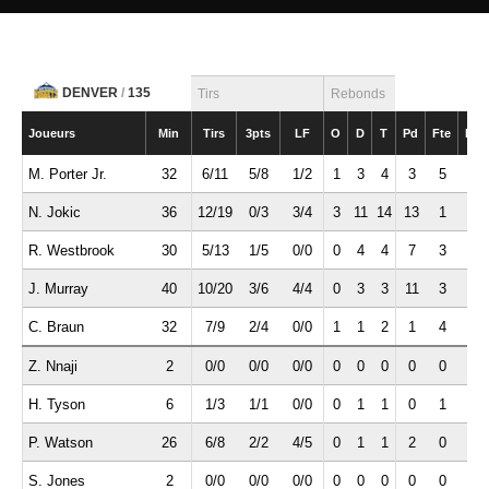
DENVER
/
135
Tirs
Rebonds
Joueurs
Min
Tirs
3pts
LF
O
D
T
Pd
Fte
Int
M. Porter Jr.
32
6/11
5/8
1/2
1
3
4
3
5
0
N. Jokic
36
12/19
0/3
3/4
3
11
14
13
1
3
R. Westbrook
30
5/13
1/5
0/0
0
4
4
7
3
1
J. Murray
40
10/20
3/6
4/4
0
3
3
11
3
2
C. Braun
32
7/9
2/4
0/0
1
1
2
1
4
1
Z. Nnaji
2
0/0
0/0
0/0
0
0
0
0
0
0
H. Tyson
6
1/3
1/1
0/0
0
1
1
0
1
0
P. Watson
26
6/8
2/2
4/5
0
1
1
2
0
1
S. Jones
2
0/0
0/0
0/0
0
0
0
0
0
0