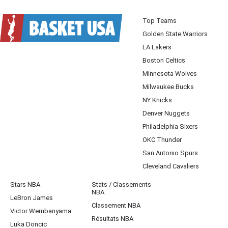
Top Teams
Golden State Warriors
LA Lakers
Boston Celtics
Minnesota Wolves
Milwaukee Bucks
NY Knicks
Denver Nuggets
Philadelphia Sixers
OKC Thunder
San Antonio Spurs
Cleveland Cavaliers
Stars NBA
Stats / Classements
NBA
LeBron James
Classement NBA
Victor Wembanyama
Résultats NBA
Luka Doncic