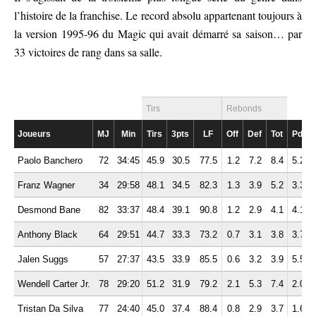
l’histoire de la franchise. Le record absolu appartenant toujours à
la version 1995-96 du Magic qui avait démarré sa saison… par
33 victoires de rang dans sa salle.
Tirs
Rebonds
Joueurs
MJ
Min
Tirs
3pts
LF
Off
Def
Tot
Pd
Paolo Banchero
72
34:45
45.9
30.5
77.5
1.2
7.2
8.4
5.2
3
Franz Wagner
34
29:58
48.1
34.5
82.3
1.3
3.9
5.2
3.3
1
Desmond Bane
82
33:37
48.4
39.1
90.8
1.2
2.9
4.1
4.1
2
Anthony Black
64
29:51
44.7
33.3
73.2
0.7
3.1
3.8
3.7
2
Jalen Suggs
57
27:37
43.5
33.9
85.5
0.6
3.2
3.9
5.5
2
Wendell Carter Jr.
78
29:20
51.2
31.9
79.2
2.1
5.3
7.4
2.0
1
Tristan Da Silva
77
24:40
45.0
37.4
88.4
0.8
2.9
3.7
1.6
0