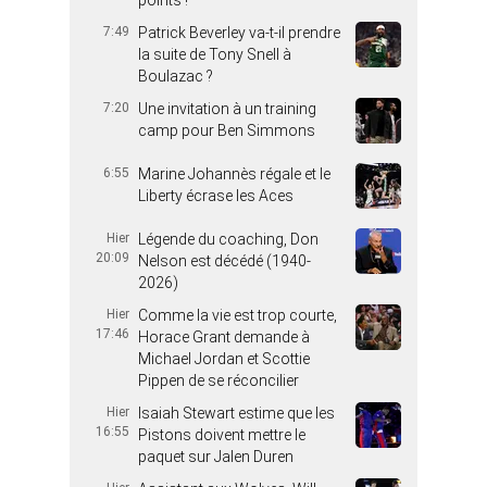
points !
7:49
Patrick Beverley va-t-il prendre
la suite de Tony Snell à
Boulazac ?
7:20
Une invitation à un training
camp pour Ben Simmons
6:55
Marine Johannès régale et le
Liberty écrase les Aces
Hier
Légende du coaching, Don
20:09
Nelson est décédé (1940-
2026)
Hier
Comme la vie est trop courte,
17:46
Horace Grant demande à
Michael Jordan et Scottie
Pippen de se réconcilier
Hier
Isaiah Stewart estime que les
16:55
Pistons doivent mettre le
paquet sur Jalen Duren