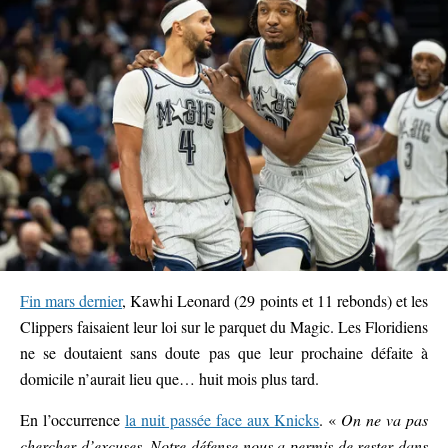
Fin mars dernier
, Kawhi Leonard (29 points et 11 rebonds) et les
Clippers faisaient leur loi sur le parquet du Magic. Les Floridiens
ne se doutaient sans doute pas que leur prochaine défaite à
domicile n’aurait lieu que… huit mois plus tard.
En l’occurrence
la nuit passée face aux Knicks
. «
On ne va pas
chercher d’excuses. Notre défense nous a permis de rester dans