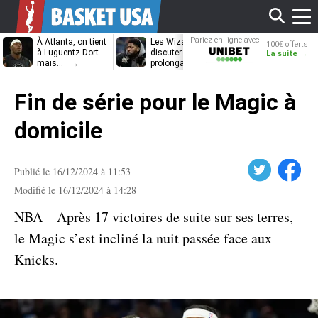
Affi
Pariez en ligne avec
À Atlanta, on tient
Les Wizards vont
Dennis Schrö
100€ offerts
Unibet
à Luguentz Dort
discuter
découvrira-t-il
La suite →
mais…
prolongation avec
12e équipe
Anthony Davis
différente ?
le
Fin de série pour le Magic à
men
domicile
Twitter
Facebook
Publié le 16/12/2024 à 11:53
Modifié le 16/12/2024 à 14:28
NBA – Après 17 victoires de suite sur ses terres,
le Magic s’est incliné la nuit passée face aux
Knicks.