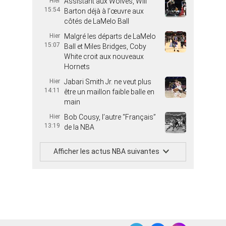
Hier
Assistant aux Wolves, Will
15:54
Barton déjà à l’œuvre aux
côtés de LaMelo Ball
Hier
Malgré les départs de LaMelo
15:07
Ball et Miles Bridges, Coby
White croit aux nouveaux
Hornets
Hier
Jabari Smith Jr. ne veut plus
14:11
être un maillon faible balle en
main
Hier
Bob Cousy, l’autre “Français”
13:19
de la NBA
Afficher les actus NBA suivantes