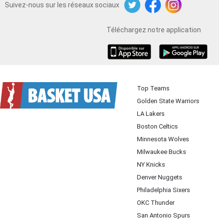
Suivez-nous sur les réseaux sociaux
Twitter
Facebook
Instagram
Téléchargez notre application
iOS
Android
Top Teams
Golden State Warriors
LA Lakers
Boston Celtics
Minnesota Wolves
Milwaukee Bucks
NY Knicks
Denver Nuggets
Philadelphia Sixers
OKC Thunder
San Antonio Spurs