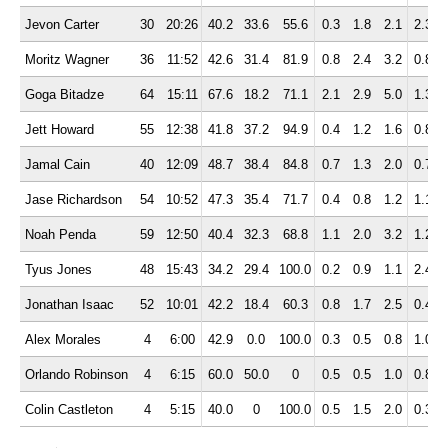
Jevon Carter
30
20:26
40.2
33.6
55.6
0.3
1.8
2.1
2.3
0
Moritz Wagner
36
11:52
42.6
31.4
81.9
0.8
2.4
3.2
0.8
0
Goga Bitadze
64
15:11
67.6
18.2
71.1
2.1
2.9
5.0
1.3
0
Jett Howard
55
12:38
41.8
37.2
94.9
0.4
1.2
1.6
0.8
0
Jamal Cain
40
12:09
48.7
38.4
84.8
0.7
1.3
2.0
0.7
0
Jase Richardson
54
10:52
47.3
35.4
71.7
0.4
0.8
1.2
1.1
0
Noah Penda
59
12:50
40.4
32.3
68.8
1.1
2.0
3.2
1.2
0
Tyus Jones
48
15:43
34.2
29.4
100.0
0.2
0.9
1.1
2.4
0
Jonathan Isaac
52
10:01
42.2
18.4
60.3
0.8
1.7
2.5
0.4
0
Alex Morales
4
6:00
42.9
0.0
100.0
0.3
0.5
0.8
1.0
1
Orlando Robinson
4
6:15
60.0
50.0
0
0.5
0.5
1.0
0.8
0
Colin Castleton
4
5:15
40.0
0
100.0
0.5
1.5
2.0
0.3
0