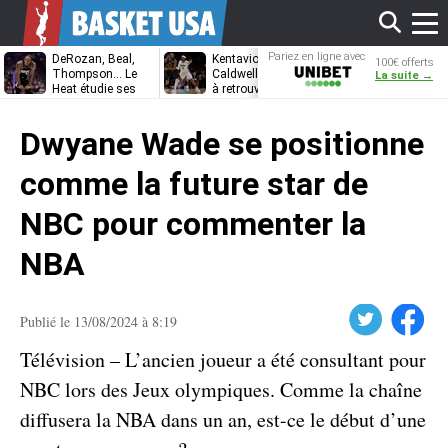
Affi
Pariez en ligne avec
DeRozan, Beal,
Kentavious
Jonathan
100€ offerts
Unibet
Thompson… Le
Caldwell-Pope prêt
Kuminga, le p
La suite →
Heat étudie ses
à retrouver LeBron
des Cavaliers
options
James à
le
Philadelphie ?
Dwyane Wade se positionne
men
comme la future star de
NBC pour commenter la
NBA
Twitter
Facebook
Publié le 13/08/2024 à 8:19
Télévision – L’ancien joueur a été consultant pour
NBC lors des Jeux olympiques. Comme la chaîne
diffusera la NBA dans un an, est-ce le début d’une