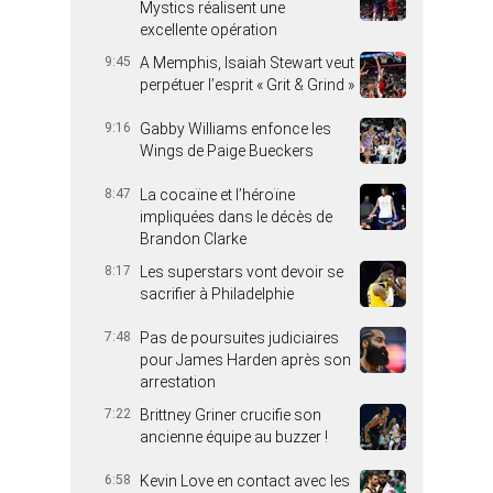
Mystics réalisent une
excellente opération
9:45
A Memphis, Isaiah Stewart veut
perpétuer l’esprit « Grit & Grind »
9:16
Gabby Williams enfonce les
Wings de Paige Bueckers
8:47
La cocaïne et l’héroïne
impliquées dans le décès de
Brandon Clarke
8:17
Les superstars vont devoir se
sacrifier à Philadelphie
7:48
Pas de poursuites judiciaires
pour James Harden après son
arrestation
7:22
Brittney Griner crucifie son
ancienne équipe au buzzer !
6:58
Kevin Love en contact avec les