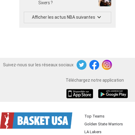
Sixers ?
Afficher les actus NBA suivantes
Suivez-nous sur les réseaux sociaux
Twitter
Facebook
Instagram
Téléchargez notre application
iOS
Android
Top Teams
Golden State Warriors
LA Lakers