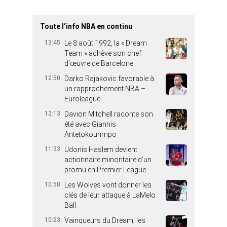
Toute l’info NBA en continu
13:45
Le 8 août 1992, la « Dream
Team » achève son chef
d’œuvre de Barcelone
12:50
Darko Rajakovic favorable à
un rapprochement NBA –
Euroleague
12:13
Davion Mitchell raconte son
été avec Giannis
Antetokounmpo
11:33
Udonis Haslem devient
actionnaire minoritaire d’un
promu en Premier League
10:58
Les Wolves vont donner les
clés de leur attaque à LaMelo
Ball
10:23
Vainqueurs du Dream, les