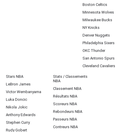
Boston Celtics
Minnesota Wolves
Milwaukee Bucks
NY Knicks
Denver Nuggets
Philadelphia Sixers
OKC Thunder
San Antonio Spurs
Cleveland Cavaliers
Stars NBA
Stats / Classements
NBA
LeBron James
Classement NBA
Victor Wembanyama
Résultats NBA
Luka Doncic
Scoreurs NBA
Nikola Jokic
Rebondeurs NBA
Anthony Edwards
Passeurs NBA
Stephen Curry
Contreurs NBA
Rudy Gobert