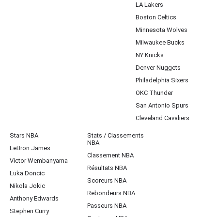
LA Lakers
Boston Celtics
Minnesota Wolves
Milwaukee Bucks
NY Knicks
Denver Nuggets
Philadelphia Sixers
OKC Thunder
San Antonio Spurs
Cleveland Cavaliers
Stars NBA
Stats / Classements
NBA
LeBron James
Classement NBA
Victor Wembanyama
Résultats NBA
Luka Doncic
Scoreurs NBA
Nikola Jokic
Rebondeurs NBA
Anthony Edwards
Passeurs NBA
Stephen Curry