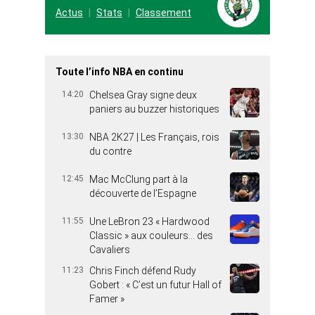
Actus
Stats
Classement
Toute l’info NBA en continu
14:20
Chelsea Gray signe deux
paniers au buzzer historiques
13:30
NBA 2K27 | Les Français, rois
du contre
12:45
Mac McClung part à la
découverte de l’Espagne
11:55
Une LeBron 23 « Hardwood
Classic » aux couleurs… des
Cavaliers
11:23
Chris Finch défend Rudy
Gobert : « C’est un futur Hall of
Famer »