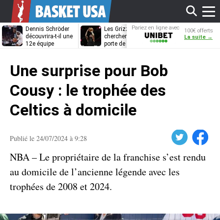
Affi
Pariez en ligne avec
Dennis Schröder
Les Grizzlies
Dwane Casey
100€ offerts
Unibet
découvrira-t-il une
cherchent déjà une
bientôt coach
La suite →
12e équipe
porte de sortie
Rome ?
différente ?
pour D’Angelo
le
Russell
Une surprise pour Bob
men
Cousy : le trophée des
Celtics à domicile
Twitter
Facebook
Publié le 24/07/2024 à 9:28
NBA – Le propriétaire de la franchise s’est rendu
au domicile de l’ancienne légende avec les
trophées de 2008 et 2024.