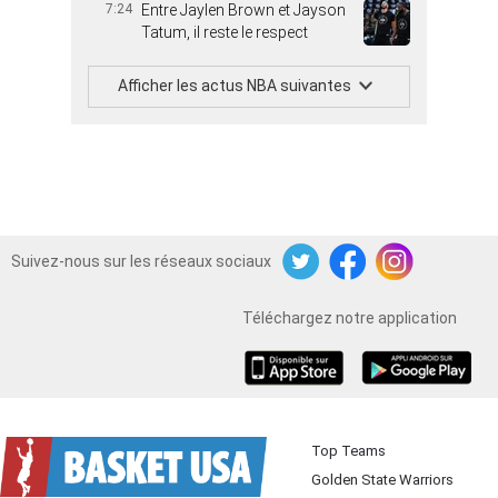
7:24
Entre Jaylen Brown et Jayson
Tatum, il reste le respect
Afficher les actus NBA suivantes
Suivez-nous sur les réseaux sociaux
Twitter
Facebook
Instagram
Téléchargez notre application
iOS
Android
Top Teams
Golden State Warriors