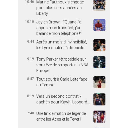
10:46
Marine Fauthoux s’engage
pour plusieurs années au
Liberty
10:10
Jaylen Brown : “Quand j’ai
appris mon transfert, j’ai
balancé mon téléphone !”
9:44
Après un mois d’invincibilité,
les Lynx chutent à domicile
9:19
Tony Parker rétropédale sur
son rêve de remporter la NBA
Europe
8:47
Tout sourit à Carla Leite face
au Tempo
8:19
Vers un second contrat «
caché » pour Kawhi Leonard…
7:48
Une fin de match de légende
entre les Aces et le Fever !