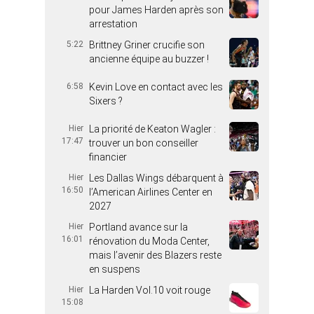
pour James Harden après son
arrestation
5:22
Brittney Griner crucifie son
ancienne équipe au buzzer !
6:58
Kevin Love en contact avec les
Sixers ?
Hier
La priorité de Keaton Wagler :
17:47
trouver un bon conseiller
financier
Hier
Les Dallas Wings débarquent à
16:50
l’American Airlines Center en
2027
Hier
Portland avance sur la
16:01
rénovation du Moda Center,
mais l’avenir des Blazers reste
en suspens
Hier
La Harden Vol.10 voit rouge
15:08