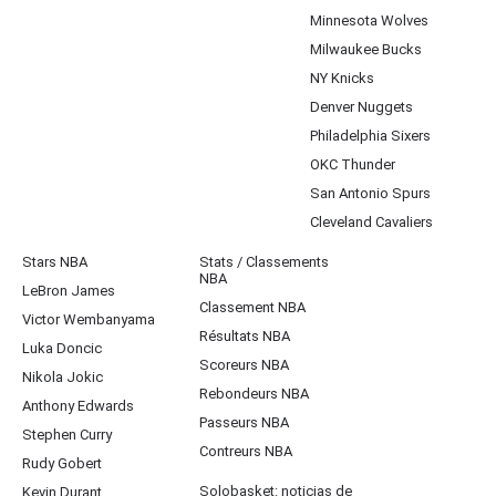
Minnesota Wolves
Milwaukee Bucks
NY Knicks
Denver Nuggets
Philadelphia Sixers
OKC Thunder
San Antonio Spurs
Cleveland Cavaliers
Stars NBA
Stats / Classements
NBA
LeBron James
Classement NBA
Victor Wembanyama
Résultats NBA
Luka Doncic
Scoreurs NBA
Nikola Jokic
Rebondeurs NBA
Anthony Edwards
Passeurs NBA
Stephen Curry
Contreurs NBA
Rudy Gobert
Solobasket: noticias de
Kevin Durant