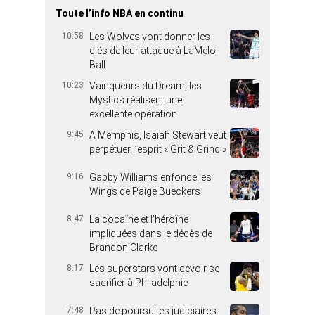
Toute l’info NBA en continu
10:58
Les Wolves vont donner les
clés de leur attaque à LaMelo
Ball
10:23
Vainqueurs du Dream, les
Mystics réalisent une
excellente opération
9:45
A Memphis, Isaiah Stewart veut
perpétuer l’esprit « Grit & Grind »
9:16
Gabby Williams enfonce les
Wings de Paige Bueckers
8:47
La cocaïne et l’héroïne
impliquées dans le décès de
Brandon Clarke
8:17
Les superstars vont devoir se
sacrifier à Philadelphie
7:48
Pas de poursuites judiciaires