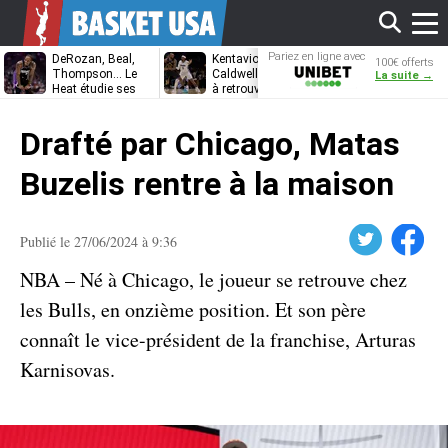
Affi
Pariez en ligne avec
DeRozan, Beal,
Kentavious
Jonathan
100€ offerts
Unibet
Thompson… Le
Caldwell-Pope prêt
Kuminga, le p
La suite →
Heat étudie ses
à retrouver LeBron
des Cavaliers
options
James à
le
Philadelphie ?
Drafté par Chicago, Matas
men
Buzelis rentre à la maison
Twitter
Facebook
Publié le 27/06/2024 à 9:36
NBA – Né à Chicago, le joueur se retrouve chez
les Bulls, en onzième position. Et son père
connaît le vice-président de la franchise, Arturas
Karnisovas.