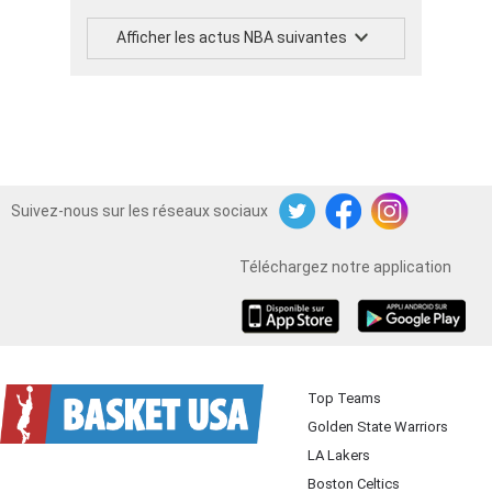
Afficher les actus NBA suivantes
Suivez-nous sur les réseaux sociaux
Twitter
Facebook
Instagram
Téléchargez notre application
iOS
Android
Top Teams
Golden State Warriors
LA Lakers
Boston Celtics