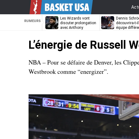
Act
Les Wizards vont
Dennis Schrö
RUMEURS
discuter prolongation
découvrira-t-i
avec Anthony
équipe différe
Davis
L’énergie de Russell 
NBA – Pour se défaire de Denver, les Clipper
Westbrook comme “energizer”.