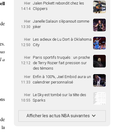
ell
Jalen Pickett rebondit chez les
Hier
Clippers
14:14
Janelle Salaün s’épanouit comme
Hier
 de
joker
13:30
Les adieux de Lu Dort à Oklahoma
Hier
es.
City
12:50
ous
Paris sportifs truqués : un proche
Hier
l a
de Terry Rozier fait pression sur
12:12
des témoins
Enfin à 100%, Joel Embiid aura un
Hier
calendrier personnalisé
11:33
Le Sky est tombé sur la tête des
Hier
ons
Sparks
10:55
Afficher les actus NBA suivantes
 de
 la