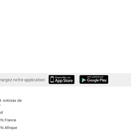
hargez notre application
Android
: noticias de
o
il
ifs France
ifs Afrique