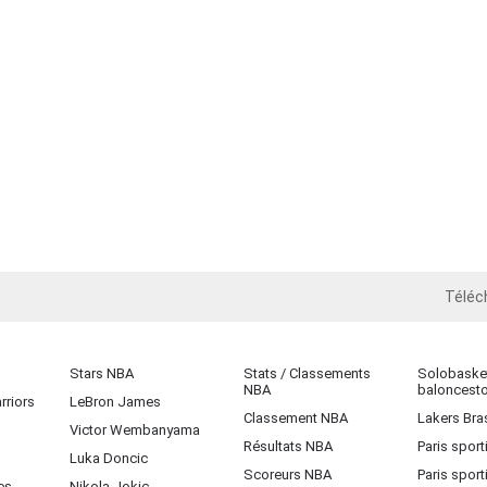
Téléc
iOS
Stars NBA
Stats / Classements
Solobasket
NBA
baloncest
rriors
LeBron James
Classement NBA
Lakers Bras
Victor Wembanyama
Résultats NBA
Paris sport
Luka Doncic
Scoreurs NBA
Paris sport
es
Nikola Jokic