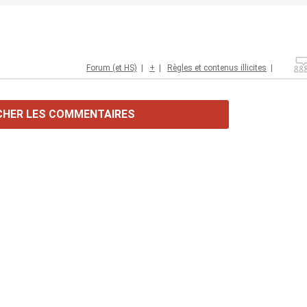
Forum (et HS)
|
+
|
Règles et contenus illicites
|
CHER LES COMMENTAIRES