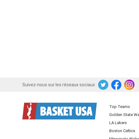
Suivez-nous sur les réseaux sociaux
Twitter
Facebook
Instagram
Top Teams
Golden State Wa
LA Lakers
Boston Celtics
Minnesota Wolv