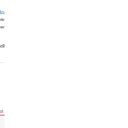
des
tte
que
ell
ook