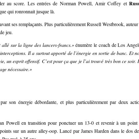
Russ
coller au score. Les entrées de Norman Powell, Amir Coffey et
que qui ronronnait jusque là.
avant ses remplaçants. Plus particulièrement Russell Westbrook, auteur
de jeu.
t allé sur la ligne des lancers-francs.»
énumère le coach de Los Angel
 interceptions. Il a surtout apporté de l’énergie en sortie de banc. Et n
e, un esprit offensif.
C’est pour ça que je l’ai trouvé très bon ce soir. I
age nécessaire.»
par son énergie débordante, et plus particulièrement par deux acti
an Powell en transition pour ponctuer un 13-0 et revenir à un point
points sur un autre alley-oop. Lancé par James Harden dans le dos de
k. Pas mal, à 35 ans…