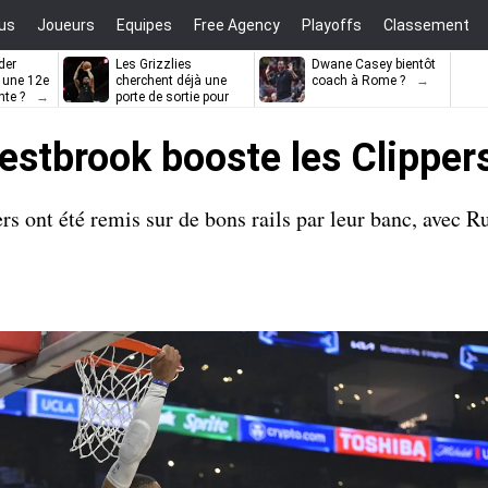
us
Joueurs
Equipes
Free Agency
Playoffs
Classement
der
Les Grizzlies
Dwane Casey bientôt
l une 12e
cherchent déjà une
coach à Rome ?
nte ?
porte de sortie pour
D’Angelo Russell
Westbrook booste les Clipper
s ont été remis sur de bons rails par leur banc, avec Ru