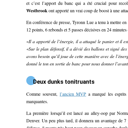
et c’est l’apport du banc qui a été crucial pour re
Westbrook
ont apporté un vrai coup de boost à une atta
En conférence de presse, Tyronn Lue a tenu à mettre en 
12 points, 6 rebonds et 5 passes décisives en 24 minutes 
«
Il a apporté de l’énergie, il a attaqué le panier et il es
«Sur le plan défensif, il a dévié des ballons et signé des
avons besoin qu’il joue de cette manière avec de l’énergi
donné le ton en sortie de banc pour nous donner l’avant
Deux dunks tonitruants
Comme souvent,
l’ancien MVP
a marqué les esprits 
marquantes.
La première lorsqu’il est lancé au alley-oop par Norm
Denver. Un peu plus tard, il donnera un avantage de 7 
défense, il monte très haut pour claquer un superbe dun