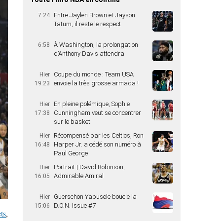
Entre Jaylen Brown et Jayson
7:24
Tatum, il reste le respect
À Washington, la prolongation
6:58
d’Anthony Davis attendra
Coupe du monde : Team USA
Hier
envoie la très grosse armada !
19:23
En pleine polémique, Sophie
Hier
Cunningham veut se concentrer
17:38
sur le basket
Récompensé par les Celtics, Ron
Hier
Harper Jr. a cédé son numéro à
16:48
Paul George
Portrait | David Robinson,
Hier
Admirable Amiral
16:05
Guerschon Yabusele boucle la
Hier
D.O.N. Issue #7
15:06
ts
,