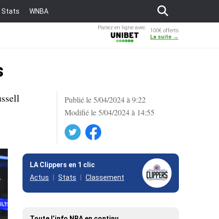
Stats
WNBA
Pariez en ligne avec
100€ offerts
Unibet
La suite →
s
ssell
Publié le 5/04/2024 à 9:22
Modifié le 5/04/2024 à 14:55
Twitter
Facebook
LA Clippers en 1 clic
Actus
Stats
Classement
Toute l’info NBA en continu