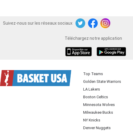
Suivez-nous sur les réseaux sociaux
Twitter
Facebook
Instagram
Téléchargez notre application
iOS
Android
Top Teams
Golden State Warriors
LA Lakers
Boston Celtics
Minnesota Wolves
Milwaukee Bucks
NY Knicks
Denver Nuggets