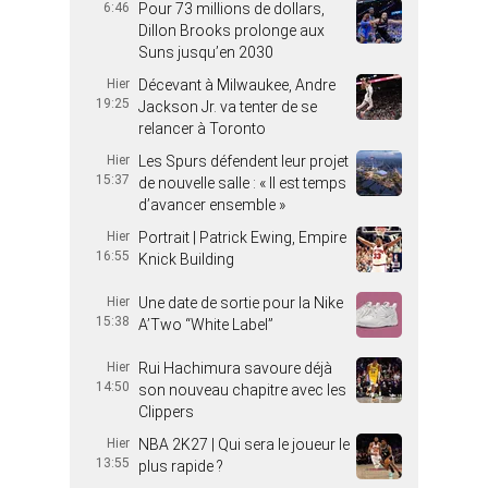
6:46
Pour 73 millions de dollars,
Dillon Brooks prolonge aux
Suns jusqu’en 2030
Hier
Décevant à Milwaukee, Andre
19:25
Jackson Jr. va tenter de se
relancer à Toronto
Hier
Les Spurs défendent leur projet
15:37
de nouvelle salle : « Il est temps
d’avancer ensemble »
Hier
Portrait | Patrick Ewing, Empire
16:55
Knick Building
Hier
Une date de sortie pour la Nike
15:38
A’Two “White Label”
Hier
Rui Hachimura savoure déjà
14:50
son nouveau chapitre avec les
Clippers
Hier
NBA 2K27 | Qui sera le joueur le
13:55
plus rapide ?