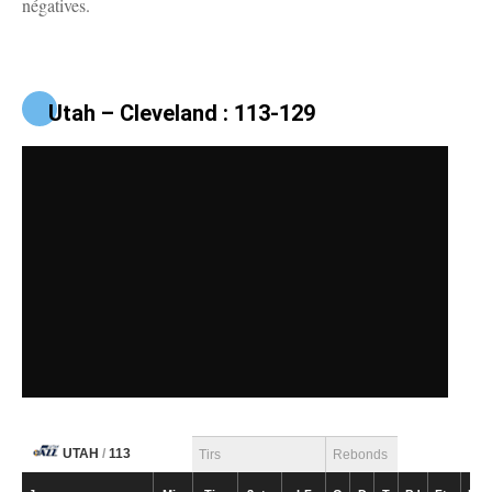
négatives.
Utah – Cleveland : 113-129
UTAH
/
113
Tirs
Rebonds