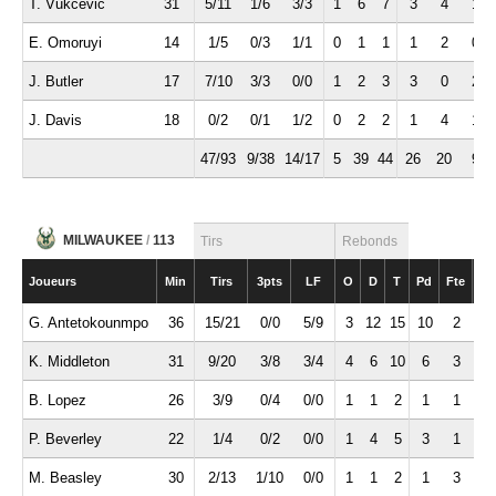
T. Vukcevic
31
5/11
1/6
3/3
1
6
7
3
4
1
E. Omoruyi
14
1/5
0/3
1/1
0
1
1
1
2
0
J. Butler
17
7/10
3/3
0/0
1
2
3
3
0
2
J. Davis
18
0/2
0/1
1/2
0
2
2
1
4
1
47/93
9/38
14/17
5
39
44
26
20
9
MILWAUKEE
/
113
Tirs
Rebonds
Joueurs
Min
Tirs
3pts
LF
O
D
T
Pd
Fte
Int
G. Antetokounmpo
36
15/21
0/0
5/9
3
12
15
10
2
0
K. Middleton
31
9/20
3/8
3/4
4
6
10
6
3
2
B. Lopez
26
3/9
0/4
0/0
1
1
2
1
1
1
P. Beverley
22
1/4
0/2
0/0
1
4
5
3
1
1
M. Beasley
30
2/13
1/10
0/0
1
1
2
1
3
2