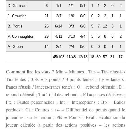
D. Gallinari
6
1/1
1/1
0/1
1
1
2
0
2
1
J. Crowder
21
2/7
1/6
0/0
0
2
2
1
1
1
B. Portis
25
6/14
0/3
0/0
5
7
12
3
1
0
P. Connaughton
29
4/11
3/10
4/4
3
5
8
5
2
0
A. Green
14
2/4
2/4
0/0
0
0
0
1
1
0
45/103
11/48
12/18
18
39
57
31
17
8
Comment lire les stats ?
Min = Minutes ; Tirs = Tirs réussis /
Tirs tentés ; 3pts = 3-points / 3-points tentés ; LF = lancers-
francs réussis / lancers-francs tentés ; O = rebond offensif ; D=
rebond défensif ; T = Total des rebonds ; Pd = passes décisives ;
Fte : Fautes personnelles ; Int = Interceptions ; Bp = Balles
perdues ; Ct : Contres ; +/- = Différentiel de points quand le
joueur est sur le terrain ; Pts = Points ; Eval : évaluation du
joueur calculée à partir des actions positives – les actions