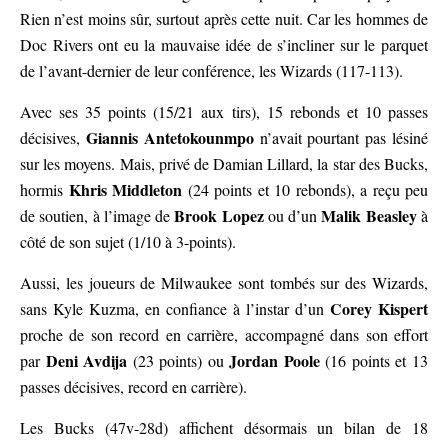
Rien n’est moins sûr, surtout après cette nuit. Car les hommes de
Doc Rivers ont eu la mauvaise idée de s’incliner sur le parquet
de l’avant-dernier de leur conférence, les Wizards (117-113).
Avec ses 35 points (15/21 aux tirs), 15 rebonds et 10 passes
Giannis Antetokounmpo
décisives,
n’avait pourtant pas lésiné
sur les moyens. Mais, privé de Damian Lillard, la star des Bucks,
Khris Middleton
hormis
(24 points et 10 rebonds), a reçu peu
Brook Lopez
Malik Beasley
de soutien, à l’image de
ou d’un
à
côté de son sujet (1/10 à 3-points).
Aussi, les joueurs de Milwaukee sont tombés sur des Wizards,
Corey Kispert
sans Kyle Kuzma, en confiance à l’instar d’un
proche de son record en carrière, accompagné dans son effort
Deni Avdija
Jordan Poole
par
(23 points) ou
(16 points et 13
passes décisives, record en carrière).
Les Bucks (47v-28d) affichent désormais un bilan de 18