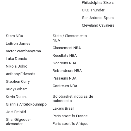
Philadelphia Sixers
OKC Thunder
San Antonio Spurs
Cleveland Cavaliers
Stars NBA
Stats / Classements
NBA
LeBron James
Classement NBA
Victor Wembanyama
Résultats NBA
Luka Doncic
Scoreurs NBA
Nikola Jokic
Rebondeurs NBA
Anthony Edwards
Passeurs NBA
Stephen Curry
Contreurs NBA
Rudy Gobert
Solobasket: noticias de
Kevin Durant
baloncesto
Giannis Antetokounmpo
Lakers Brasil
Joel Embiid
Paris sportifs France
Shai Gilgeous-
Paris sportifs Afrique
Alexander