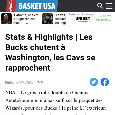
Affi
Pariez en ligne avec
À Atlanta, on tient
Les Wizards vont
Dennis Schrö
100€ offerts
Unibet
à Luguentz Dort
discuter
découvrira-t-il
La suite →
mais…
prolongation avec
12e équipe
Anthony Davis
différente ?
le
Stats & Highlights | Les
men
Bucks chutent à
Washington, les Cavs se
rapprochent
Twitter
Facebook
Publié le 3/04/2024 à 7:53
NBA – Le gros triple-double de Giannis
Antetokounmpo n’a pas suffi sur le parquet des
Wizards, pour des Bucks à la peine à l’extérieur.