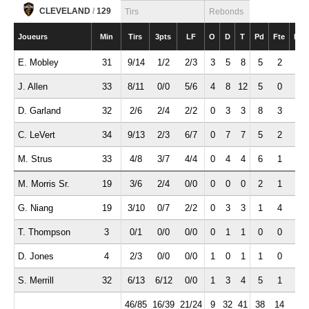
CLEVELAND
/
129
Tirs
Rebonds
Joueurs
Min
Tirs
3pts
LF
O
D
T
Pd
Fte
Int
E. Mobley
31
9/14
1/2
2/3
3
5
8
5
2
2
J. Allen
33
8/11
0/0
5/6
4
8
12
5
0
1
D. Garland
32
2/6
2/4
2/2
0
3
3
8
3
0
C. LeVert
34
9/13
2/3
6/7
0
7
7
5
2
1
M. Strus
33
4/8
3/7
4/4
0
4
4
6
1
2
M. Morris Sr.
19
3/6
2/4
0/0
0
0
0
2
1
1
G. Niang
19
3/10
0/7
2/2
0
3
3
1
4
3
T. Thompson
3
0/1
0/0
0/0
0
1
1
0
0
0
D. Jones
4
2/3
0/0
0/0
1
0
1
1
0
0
S. Merrill
32
6/13
6/12
0/0
1
3
4
5
1
0
46/85
16/39
21/24
9
32
41
38
14
10