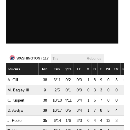
WASHINGTON
/
117
Tirs
Rebonds
Joueurs
Min
Tirs
3pts
LF
O
D
T
Pd
Fte
Int
A. Gill
38
6/11
0/2
0/0
1
8
9
0
3
0
M. Bagley III
9
2/5
0/1
0/0
0
3
3
0
0
1
C. Kispert
38
10/18
4/11
3/4
1
6
7
0
0
1
D. Avdija
39
10/17
0/5
3/4
1
7
8
5
4
1
J. Poole
35
6/14
1/6
3/3
0
4
4
13
3
2