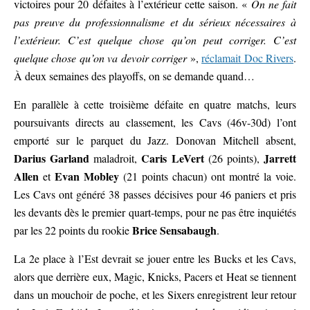
victoires pour 20 défaites à l’extérieur cette saison. «
On ne fait
pas preuve du professionnalisme et du sérieux nécessaires à
l’extérieur. C’est quelque chose qu’on peut corriger. C’est
quelque chose qu’on va devoir corriger
»,
réclamait Doc Rivers
.
À deux semaines des playoffs, on se demande quand…
En parallèle à cette troisième défaite en quatre matchs, leurs
poursuivants directs au classement, les Cavs (46v-30d) l’ont
emporté sur le parquet du Jazz. Donovan Mitchell absent,
Darius Garland
Caris LeVert
Jarrett
maladroit,
(26 points),
Allen
Evan Mobley
et
(21 points chacun) ont montré la voie.
Les Cavs ont généré 38 passes décisives pour 46 paniers et pris
les devants dès le premier quart-temps, pour ne pas être inquiétés
Brice Sensabaugh
par les 22 points du rookie
.
La 2e place à l’Est devrait se jouer entre les Bucks et les Cavs,
alors que derrière eux, Magic, Knicks, Pacers et Heat se tiennent
dans un mouchoir de poche, et les Sixers enregistrent leur retour