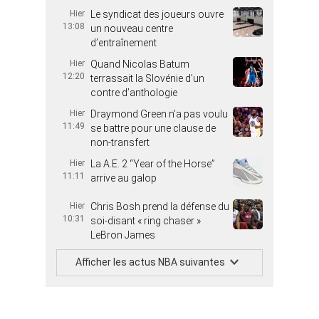
Hier
Le syndicat des joueurs ouvre
13:08
un nouveau centre
d’entraînement
Hier
Quand Nicolas Batum
12:20
terrassait la Slovénie d’un
contre d’anthologie
Hier
Draymond Green n’a pas voulu
11:49
se battre pour une clause de
non-transfert
Hier
La A.E. 2 “Year of the Horse”
11:11
arrive au galop
Hier
Chris Bosh prend la défense du
10:31
soi-disant « ring chaser »
LeBron James
Afficher les actus NBA suivantes