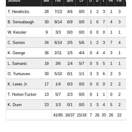
Joueurs
Min
Tirs
3pts
LF
O
D
T
Pd
Fte
Int
T. Hendricks
28
7/13
4/6
0/0
1
2
3
1
3
2
B. Sensabaugh
30
8/14
6/9
0/0
1
6
7
4
3
1
W. Kessler
9
3/3
0/0
0/0
0
0
0
1
1
0
C. Sexton
34
6/14
2/5
5/6
1
2
3
7
4
0
K. George
36
2/11
1/5
4/4
0
4
4
3
1
0
L. Samanic
19
3/6
1/4
5/7
0
5
5
1
1
0
O. Yurtseven
30
5/10
0/1
1/1
3
3
6
2
3
0
K. Lewis Jr.
17
1/4
0/3
0/0
0
0
0
2
2
1
T. Horton-Tucker
13
5/7
2/3
0/0
0
1
1
0
2
1
K. Dunn
23
1/3
0/1
0/0
1
3
4
5
2
2
41/85
16/37
15/18
7
26
33
26
22
7