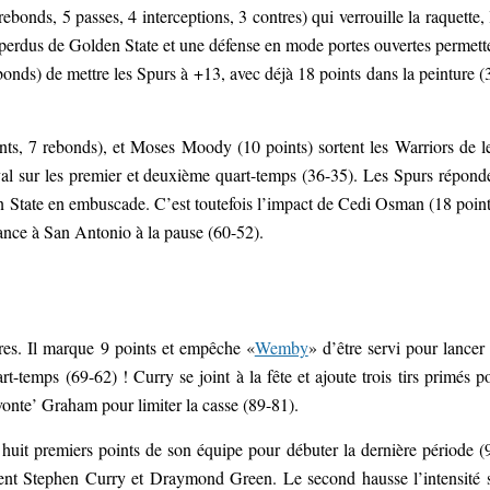
onds, 5 passes, 4 interceptions, 3 contres) qui verrouille la raquette, 
 perdus de Golden State et une défense en mode portes ouvertes permett
nds) de mettre les Spurs à +13, avec déjà 18 points dans la peinture (
ts, 7 rebonds), et Moses Moody (10 points) sortent les Warriors de l
eval sur les premier et deuxième quart-temps (36-35). Les Spurs répond
 State en embuscade. C’est toutefois l’impact de Cedi Osman (18 point
ance à San Antonio à la pause (60-52).
es. Il marque 9 points et empêche «
Wemby
» d’être servi pour lancer
t-temps (69-62) ! Curry se joint à la fête et ajoute trois tirs primés p
evonte’ Graham pour limiter la casse (89-81).
huit premiers points de son équipe pour débuter la dernière période (
ment Stephen Curry et Draymond Green. Le second hausse l’intensité 