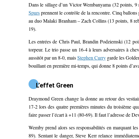
Dans le sillage d’un Victor Wembanyama (32 points, 9 reb
Spurs
prennent le contrôle de la rencontre. Cinq ballons
au duo Malaki Branham – Zach Collins (13 points, 8 rebo
19).
Les entrées de Chris Paul, Brandin Podziemski (12 poin
torpeur. Le trio passe un 16-4 à leurs adversaires à ch
aussitôt par un 8-0, mais
Stephen Curry
garde les Golden
bouillant en première mi-temps, qui donne 8 points d’av
L’effet Green
Draymond Green change la donne au retour des vestiair
17-2 lors des quatre premières minutes du troisième quar
faire passer l’écart à +11 (80-69). Il faut l’adresse de D
Wemby prend alors ses responsabilités en marquant les 
89). Sentant le danger, Steve Kerr relance immédiate