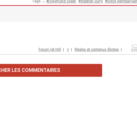
Tags →
Draymond Green
stephen curry
victor wembanya
Forum (et HS)
|
+
|
Règles et contenus illicites
|
CHER LES COMMENTAIRES