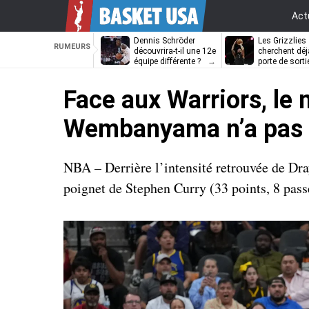
Act
Dennis Schröder
Les Grizzlies
RUMEURS
découvrira-t-il une 12e
cherchent déj
équipe différente ?
porte de sorti
D’Angelo Russ
Face aux Warriors, le
Wembanyama n’a pas 
NBA – Derrière l’intensité retrouvée de Dra
poignet de Stephen Curry (33 points, 8 pas