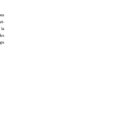
ons
rt-
 la
des
mps