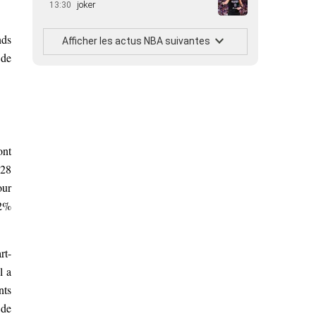
joker
13:30
nds
Afficher les actus NBA suivantes
 de
ont
 28
our
42%
rt-
l a
nts
 de