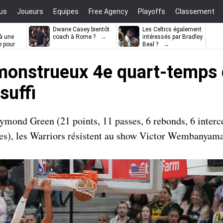
us
Joueurs
Equipes
Free Agency
Playoffs
Classement
Dwane Casey bientôt
Les Celtics également
à une
coach à Rome ?
intéressés par Bradley
e pour
Beal ?
ell
 monstrueux 4e quart-temps 
suffi
ymond Green (21 points, 11 passes, 6 rebonds, 6 interce
ses), les Warriors résistent au show Victor Wembanyama