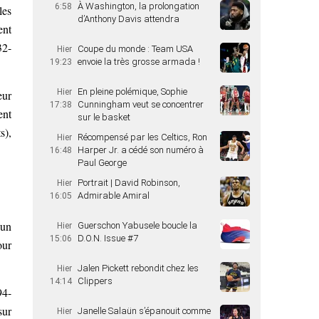
À Washington, la prolongation
6:58
les
d’Anthony Davis attendra
ent
32-
Coupe du monde : Team USA
Hier
envoie la très grosse armada !
19:23
En pleine polémique, Sophie
Hier
eur
Cunningham veut se concentrer
17:38
ent
sur le basket
s),
Récompensé par les Celtics, Ron
Hier
Harper Jr. a cédé son numéro à
16:48
Paul George
Portrait | David Robinson,
Hier
Admirable Amiral
16:05
 un
Guerschon Yabusele boucle la
Hier
D.O.N. Issue #7
15:06
our
Jalen Pickett rebondit chez les
Hier
Clippers
14:14
94-
sur
Janelle Salaün s’épanouit comme
Hier