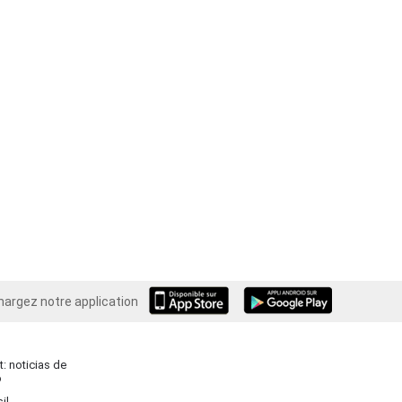
hargez notre application
Android
: noticias de
o
il