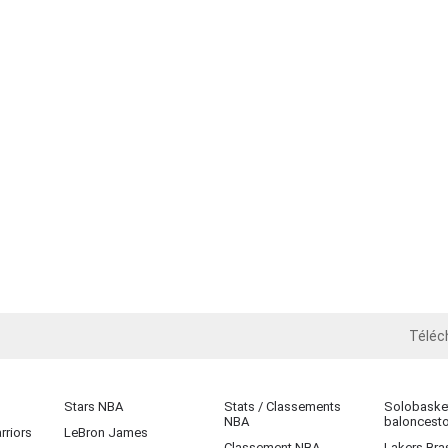
Téléc
iOS
Stars NBA
Stats / Classements
Solobasket
NBA
baloncest
rriors
LeBron James
Classement NBA
Lakers Bras