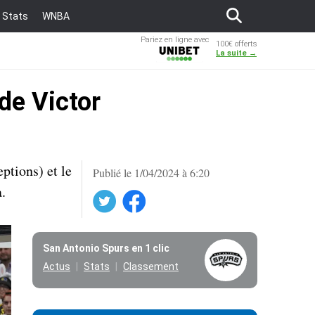
Stats
WNBA
Pariez en ligne avec
100€ offerts
Unibet
La suite →
de Victor
ptions) et le
Publié le 1/04/2024 à 6:20
.
Twitter
Facebook
San Antonio Spurs en 1 clic
Actus
Stats
Classement