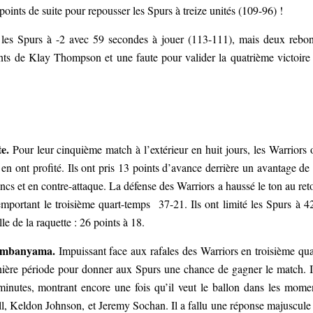
ts de suite pour repousser les Spurs à treize unités (109-96) !
e les Spurs à -2 avec 59 secondes à jouer (113-111), mais deux rebo
ts de Klay Thompson et une faute pour valider la quatrième victoire
te.
Pour leur cinquième match à l’extérieur en huit jours, les Warriors 
 en ont profité. Ils ont pris 13 points d’avance derrière un avantage de
ancs et en contre-attaque. La défense des Warriors a haussé le ton au ret
emportant le troisième quart-temps 37-21. Ils ont limité les Spurs à 
e de la raquette : 26 points à 18.
Wembanyama.
Impuissant face aux rafales des Warriors en troisième qua
ernière période pour donner aux Spurs une chance de gagner le match. I
inutes, montrant encore une fois qu’il veut le ballon dans les mome
ell, Keldon Johnson, et Jeremy Sochan. Il a fallu une réponse majuscule