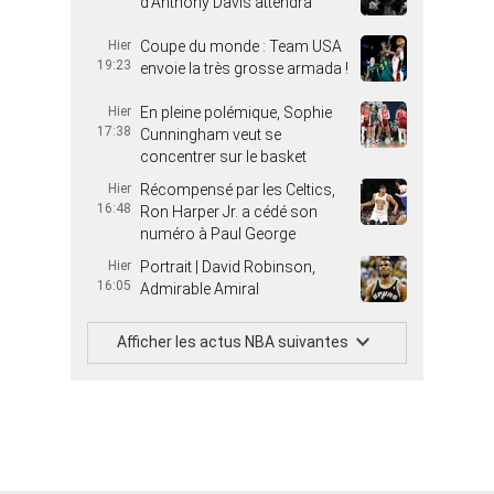
d’Anthony Davis attendra
Hier
Coupe du monde : Team USA
19:23
envoie la très grosse armada !
Hier
En pleine polémique, Sophie
17:38
Cunningham veut se
concentrer sur le basket
Hier
Récompensé par les Celtics,
16:48
Ron Harper Jr. a cédé son
numéro à Paul George
Hier
Portrait | David Robinson,
16:05
Admirable Amiral
Afficher les actus NBA suivantes