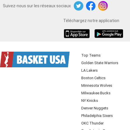
Suivez-nous sur les réseaux sociaux
Twitter
Facebook
Instagram
Téléchargez notre application
iOS
Android
Top Teams
Golden State Warriors
LA Lakers
Boston Celtics
Minnesota Wolves
Milwaukee Bucks
NY Knicks
Denver Nuggets
Philadelphia Sixers
OKC Thunder