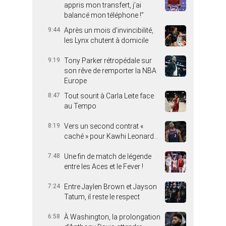
appris mon transfert, j’ai
balancé mon téléphone !”
9:44
Après un mois d’invincibilité,
les Lynx chutent à domicile
9:19
Tony Parker rétropédale sur
son rêve de remporter la NBA
Europe
8:47
Tout sourit à Carla Leite face
au Tempo
8:19
Vers un second contrat «
caché » pour Kawhi Leonard…
7:48
Une fin de match de légende
entre les Aces et le Fever !
7:24
Entre Jaylen Brown et Jayson
Tatum, il reste le respect
6:58
À Washington, la prolongation