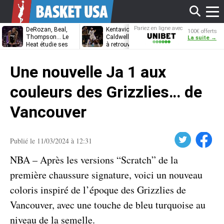
Affi
Pariez en ligne avec
DeRozan, Beal,
Kentavious
Jonathan
100€ offerts
Unibet
Thompson… Le
Caldwell-Pope prêt
Kuminga, le p
La suite →
Heat étudie ses
à retrouver LeBron
des Cavaliers
options
James à
le
Philadelphie ?
Une nouvelle Ja 1 aux
men
couleurs des Grizzlies… de
Vancouver
Twitter
Facebook
Publié le 11/03/2024 à 12:31
NBA – Après les versions “Scratch” de la
première chaussure signature, voici un nouveau
coloris inspiré de l’époque des Grizzlies de
Vancouver, avec une touche de bleu turquoise au
niveau de la semelle.