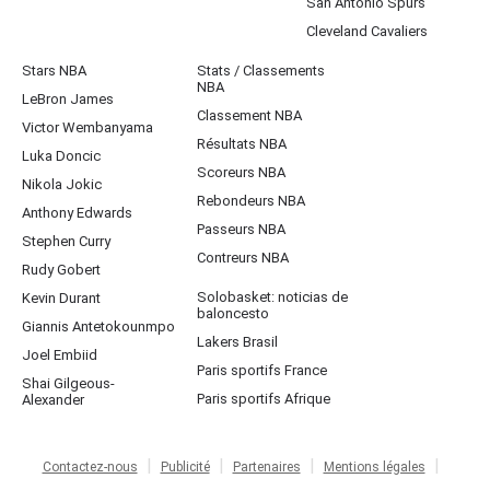
San Antonio Spurs
Cleveland Cavaliers
Stars NBA
Stats / Classements
NBA
LeBron James
Classement NBA
Victor Wembanyama
Résultats NBA
Luka Doncic
Scoreurs NBA
Nikola Jokic
Rebondeurs NBA
Anthony Edwards
Passeurs NBA
Stephen Curry
Contreurs NBA
Rudy Gobert
Solobasket: noticias de
Kevin Durant
baloncesto
Giannis Antetokounmpo
Lakers Brasil
Joel Embiid
Paris sportifs France
Shai Gilgeous-
Paris sportifs Afrique
Alexander
Contactez-nous
Publicité
Partenaires
Mentions légales