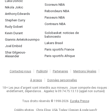
Luka Doncic
Scoreurs NBA
Nikola Jokic
Rebondeurs NBA
Anthony Edwards
Passeurs NBA
Stephen Curry
Contreurs NBA
Rudy Gobert
Solobasket: noticias de
Kevin Durant
baloncesto
Giannis Antetokounmpo
Lakers Brasil
Joel Embiid
Paris sportifs France
Shai Gilgeous-
Paris sportifs Afrique
Alexander
Contactez-nous
Publicité
Partenaires
Mentions légales
À propos
Données personnelles
18+ Les jeux d'argent sont interdits aux mineurs. Jouer comporte des risques :
endettement, dépendance... Appelez le 09.74.75.13.13 (appel non surtaxé)
Tous droits réservés © 1998-2026
Eureka Presse
Crédits photos : Chris Elise, USA Today | Design & code
juxy.fr