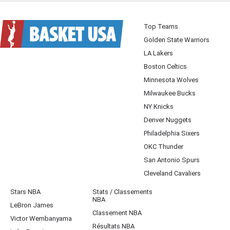
Top Teams
Golden State Warriors
LA Lakers
Boston Celtics
Minnesota Wolves
Milwaukee Bucks
NY Knicks
Denver Nuggets
Philadelphia Sixers
OKC Thunder
San Antonio Spurs
Cleveland Cavaliers
Stars NBA
Stats / Classements
NBA
LeBron James
Classement NBA
Victor Wembanyama
Résultats NBA