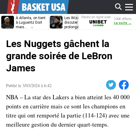
Affi
Pariez en ligne avec
À Atlanta, on tient
Les Wizards vont
Dennis Schrö
100€ offerts
Unibet
à Luguentz Dort
discuter
découvrira-t-il
La suite →
mais…
prolongation avec
12e équipe
Anthony Davis
différente ?
le
Les Nuggets gâchent la
men
grande soirée de LeBron
James
Twitter
Facebook
Publié le 3/03/2024 à 6:42
NBA – La star des Lakers a bien atteint les 40 000
points en carrière mais ce sont les champions en
titre qui ont remporté la partie (114-124) avec une
meilleure gestion du dernier quart-temps.