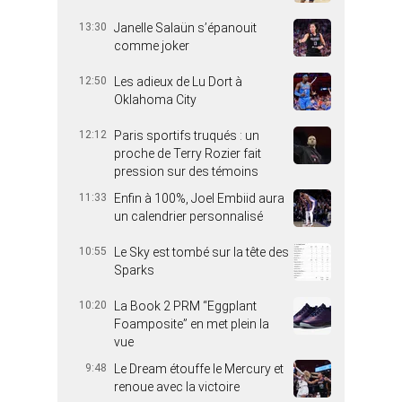
13:30
Janelle Salaün s’épanouit
comme joker
12:50
Les adieux de Lu Dort à
Oklahoma City
12:12
Paris sportifs truqués : un
proche de Terry Rozier fait
pression sur des témoins
11:33
Enfin à 100%, Joel Embiid aura
un calendrier personnalisé
10:55
Le Sky est tombé sur la tête des
Sparks
10:20
La Book 2 PRM “Eggplant
Foamposite” en met plein la
vue
9:48
Le Dream étouffe le Mercury et
renoue avec la victoire