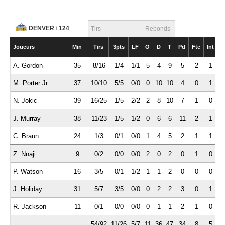
DENVER
/
124
Tirs
Rebonds
Joueurs
Min
Tirs
3pts
LF
O
D
T
Pd
Fte
Int
B
A. Gordon
35
8/16
1/4
1/1
5
4
9
5
2
1
M. Porter Jr.
37
10/10
5/5
0/0
0
10
10
4
0
1
N. Jokic
39
16/25
1/5
2/2
2
8
10
7
1
0
J. Murray
38
11/23
1/5
1/2
0
6
6
11
2
1
C. Braun
24
1/3
0/1
0/0
1
4
5
2
1
1
Z. Nnaji
9
0/2
0/0
0/0
2
0
2
0
1
0
P. Watson
16
3/5
0/1
1/2
1
1
2
0
0
0
J. Holiday
31
5/7
3/5
0/0
0
2
2
3
0
1
R. Jackson
11
0/1
0/0
0/0
0
1
1
2
1
0
54/92
11/26
5/7
11
36
47
34
8
5
1