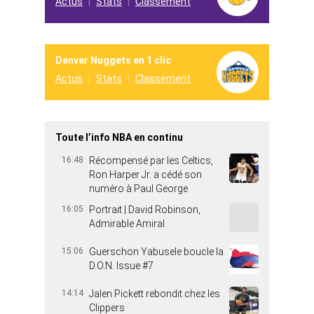
Actus
Stats
Classement
Denver Nuggets en 1 clic
Actus
Stats
Classement
Toute l’info NBA en continu
16:48
Récompensé par les Celtics,
Ron Harper Jr. a cédé son
numéro à Paul George
16:05
Portrait | David Robinson,
Admirable Amiral
15:06
Guerschon Yabusele boucle la
D.O.N. Issue #7
14:14
Jalen Pickett rebondit chez les
Clippers