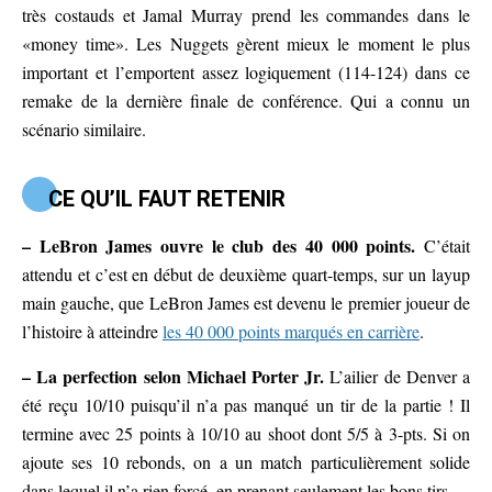
très costauds et Jamal Murray prend les commandes dans le
«money time». Les Nuggets gèrent mieux le moment le plus
important et l’emportent assez logiquement (114-124) dans ce
remake de la dernière finale de conférence. Qui a connu un
scénario similaire.
CE QU’IL FAUT RETENIR
– LeBron James ouvre le club des 40 000 points.
C’était
attendu et c’est en début de deuxième quart-temps, sur un layup
main gauche, que LeBron James est devenu le premier joueur de
l’histoire à atteindre
les 40 000 points marqués en carrière
.
– La perfection selon Michael Porter Jr.
L’ailier de Denver a
été reçu 10/10 puisqu’il n’a pas manqué un tir de la partie ! Il
termine avec 25 points à 10/10 au shoot dont 5/5 à 3-pts. Si on
ajoute ses 10 rebonds, on a un match particulièrement solide
dans lequel il n’a rien forcé, en prenant seulement les bons tirs.