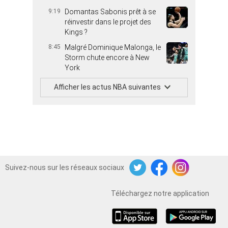
9:19
Domantas Sabonis prêt à se
réinvestir dans le projet des
Kings ?
8:45
Malgré Dominique Malonga, le
Storm chute encore à New
York
Afficher les actus NBA suivantes
Suivez-nous sur les réseaux sociaux
Twitter
Facebook
Instagram
Téléchargez notre application
iOS
Android