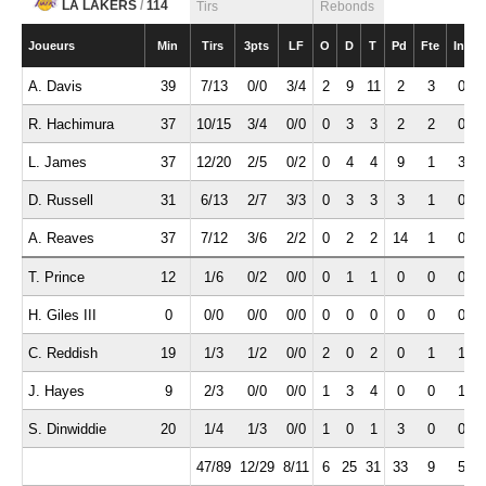
LA LAKERS
/
114
Tirs
Rebonds
Joueurs
Min
Tirs
3pts
LF
O
D
T
Pd
Fte
Int
A. Davis
39
7/13
0/0
3/4
2
9
11
2
3
0
R. Hachimura
37
10/15
3/4
0/0
0
3
3
2
2
0
L. James
37
12/20
2/5
0/2
0
4
4
9
1
3
D. Russell
31
6/13
2/7
3/3
0
3
3
3
1
0
A. Reaves
37
7/12
3/6
2/2
0
2
2
14
1
0
T. Prince
12
1/6
0/2
0/0
0
1
1
0
0
0
H. Giles III
0
0/0
0/0
0/0
0
0
0
0
0
0
C. Reddish
19
1/3
1/2
0/0
2
0
2
0
1
1
J. Hayes
9
2/3
0/0
0/0
1
3
4
0
0
1
S. Dinwiddie
20
1/4
1/3
0/0
1
0
1
3
0
0
47/89
12/29
8/11
6
25
31
33
9
5