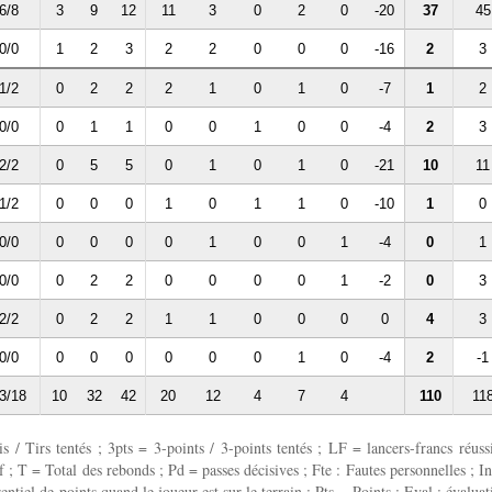
6/8
3
9
12
11
3
0
2
0
-20
37
45
0/0
1
2
3
2
2
0
0
0
-16
2
3
1/2
0
2
2
2
1
0
1
0
-7
1
2
0/0
0
1
1
0
0
1
0
0
-4
2
3
2/2
0
5
5
0
1
0
1
0
-21
10
11
1/2
0
0
0
1
0
1
1
0
-10
1
0
0/0
0
0
0
0
1
0
0
1
-4
0
1
0/0
0
2
2
0
0
0
0
1
-2
0
3
2/2
0
2
2
1
1
0
0
0
0
4
3
0/0
0
0
0
0
0
0
1
0
-4
2
-1
3/18
10
32
42
20
12
4
7
4
110
11
 / Tirs tentés ; 3pts = 3-points / 3-points tentés ; LF = lancers-francs réussi
 ; T = Total des rebonds ; Pd = passes décisives ; Fte : Fautes personnelles ; In
entiel de points quand le joueur est sur le terrain ; Pts = Points ; Eval : évaluat