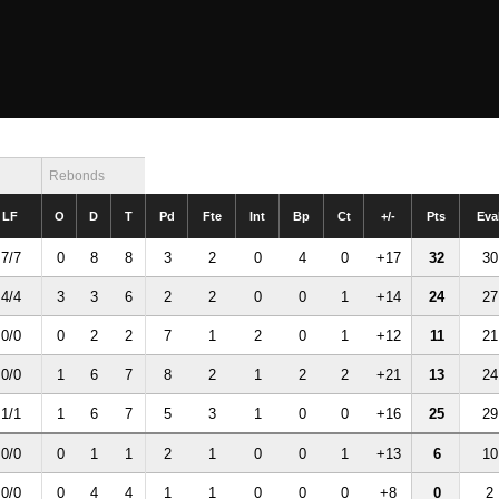
Rebonds
LF
O
D
T
Pd
Fte
Int
Bp
Ct
+/-
Pts
Eva
7/7
0
8
8
3
2
0
4
0
+17
32
30
4/4
3
3
6
2
2
0
0
1
+14
24
27
0/0
0
2
2
7
1
2
0
1
+12
11
21
0/0
1
6
7
8
2
1
2
2
+21
13
24
1/1
1
6
7
5
3
1
0
0
+16
25
29
0/0
0
1
1
2
1
0
0
1
+13
6
10
0/0
0
4
4
1
1
0
0
0
+8
0
2