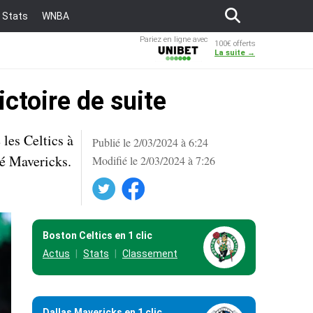
Stats
WNBA
Pariez en ligne avec
100€ offerts
Unibet
La suite →
ctoire de suite
les Celtics à
Publié le 2/03/2024 à 6:24
té Mavericks.
Modifié le 2/03/2024 à 7:26
Twitter
Facebook
Boston Celtics en 1 clic
Actus
Stats
Classement
Dallas Mavericks en 1 clic