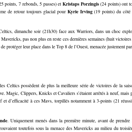
Kristaps Porzingis
5 points, 7 rebonds, 5 passes) et
(24 points) ont t
Kyrie Irving
me de retour toujours glacial pour
(19 points) du côté
eltics, dimanche soir (21h30) face aux Warriors, dans un choc explo
 Mavericks, pas non plus en reste ces dernières semaines (huit victoires
r de protéger leur place dans le Top 8 de l’Ouest, menacée justement p
les Celtics possèdent de plus la meilleure série de victoires de la sais
e. Magic, Clippers, Knicks et Cavaliers s’étaient arrêtés à neuf, mais 
f et d’efficacité à ces Mavs, torpillés notamment à 3-points (21 réussi
ande
. Uniquement menés dans la première minute, avant de prendre 
 trouvaient toutefois sous la menace des Mavericks au milieu du troisi