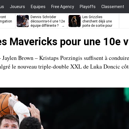
us
Joueurs
Equipes
Free Agency
Playoffs
Classement
vont
Dennis Schröder
Les Grizzlies
ongation
découvrira-t-il une 12e
cherchent déjà une
équipe différente ?
porte de sortie pour
D’Angelo Russell
es Mavericks pour une 10e vi
Jaylen Brown – Kristaps Porzingis suffisent à conduire 
malgré le nouveau triple-double XXL de Luka Doncic cô