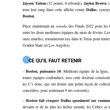
Jayson Tatum
Jaylen Brown
(32 points, 8 rebonds),
(2
Dallas
tenu leur rang dans cette affiche contre
, synony
Boston
.
Place maintenant au
remake
des Finals 2022 pour les C
entre les deux meilleures équipes du mois de février. Les
onze matchs), retourneront eux dans le Texas pour tente
Golden State (et Los Angeles).
CE QU’IL FAUT RETENIR
Boston, puissance 10
–
. Meilleure équipe de la ligue, 
toutes équipes confondues, avec cette dixième consécutiv
les C’s donc, qui ont donné une petite leçon de collecti
concédées, pour seulement 9 tirs convertis).
Boston fait craquer Dallas quasiment sur comm
–
devants et de ne plus les lâcher ensuite, les Celtics se