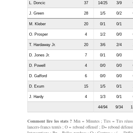
L. Doncic
37
14/25
3/9
J. Green
28
1/5
0/2
M. Kleber
20
0/1
0/1
O. Prosper
4
1/2
0/0
T. Hardaway Jr.
20
3/6
2/4
D. Jones Jr.
7
0/1
0/0
D. Powell
4
0/0
0/0
D. Gafford
6
0/0
0/0
D. Exum
15
1/5
0/1
J. Hardy
4
1/3
0/1
44/94
9/34
1
Comment lire les stats ?
Min = Minutes ; Tirs = Tirs réussis
lancers-francs tentés ; O = rebond offensif ; D= rebond défensif
Interceptions ; Bp = Balles perdues ; Ct : Contres ; +/- = Différ