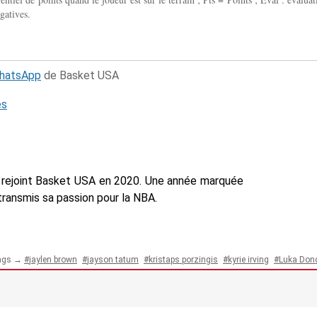
gatives.
WhatsApp
de Basket USA
és
n a rejoint Basket USA en 2020. Une année marquée
a transmis sa passion pour la NBA.
ags →
jaylen brown
jayson tatum
kristaps porzingis
kyrie irving
Luka Donc