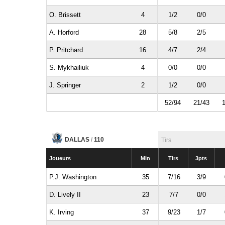
O. Brissett
4
1/2
0/0
A. Horford
28
5/8
2/5
P. Pritchard
16
4/7
2/4
S. Mykhailiuk
4
0/0
0/0
J. Springer
2
1/2
0/0
52/94
21/43
1
DALLAS
/
110
Tirs
Joueurs
Min
Tirs
3pts
P.J. Washington
35
7/16
3/9
D. Lively II
23
7/7
0/0
K. Irving
37
9/23
1/7