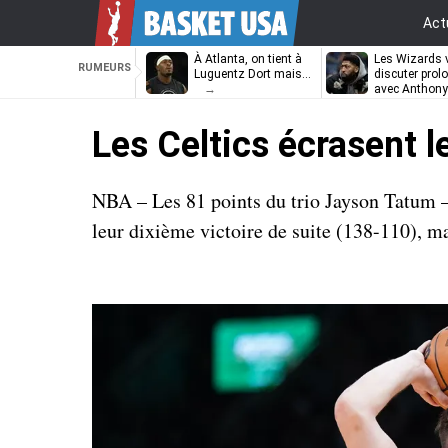
Act
À Atlanta, on tient à
Les Wizards 
RUMEURS
Luguentz Dort mais…
discuter prol
avec Anthony
Davis
Les Celtics écrasent l
NBA – Les 81 points du trio Jayson Tatum – 
leur dixième victoire de suite (138-110), 