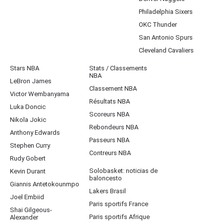
Philadelphia Sixers
OKC Thunder
San Antonio Spurs
Cleveland Cavaliers
Stars NBA
Stats / Classements
NBA
LeBron James
Classement NBA
Victor Wembanyama
Résultats NBA
Luka Doncic
Scoreurs NBA
Nikola Jokic
Rebondeurs NBA
Anthony Edwards
Passeurs NBA
Stephen Curry
Contreurs NBA
Rudy Gobert
Solobasket: noticias de
Kevin Durant
baloncesto
Giannis Antetokounmpo
Lakers Brasil
Joel Embiid
Paris sportifs France
Shai Gilgeous-
Paris sportifs Afrique
Alexander