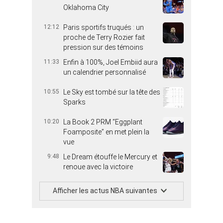
Oklahoma City
12:12
Paris sportifs truqués : un
proche de Terry Rozier fait
pression sur des témoins
11:33
Enfin à 100%, Joel Embiid aura
un calendrier personnalisé
10:55
Le Sky est tombé sur la tête des
Sparks
10:20
La Book 2 PRM “Eggplant
Foamposite” en met plein la
vue
9:48
Le Dream étouffe le Mercury et
renoue avec la victoire
Afficher les actus NBA suivantes