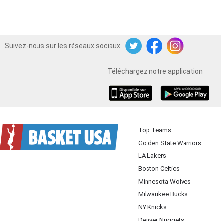
Suivez-nous sur les réseaux sociaux
Twitter
Facebook
Instagram
Téléchargez notre application
iOS
Android
Top Teams
Golden State Warriors
LA Lakers
Boston Celtics
Minnesota Wolves
Milwaukee Bucks
NY Knicks
Denver Nuggets