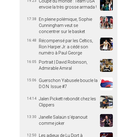
19:23
Coupe du monde : Team USA
envoie la très grosse armada !
17:38
En pleine polémique, Sophie
Cunningham veut se
concentrer sur le basket
16:48
Récompensé par les Celtics,
Ron Harper Jr. a cédé son
numéro à Paul George
16:05
Portrait | David Robinson,
Admirable Amiral
15:06
Guerschon Yabusele boucle la
D.O.N. Issue #7
14:14
Jalen Pickett rebondit chez les
Clippers
13:30
Janelle Salaün s’épanouit
comme joker
12:50
Les adieux de Lu Dort à