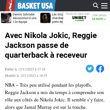
Affi
Pariez en ligne avec
Dennis Schröder
Les Grizzlies
Dwane Casey
100€ offerts
Unibet
découvrira-t-il une
cherchent déjà une
bientôt coach
La suite →
12e équipe
porte de sortie
Rome ?
différente ?
pour D’Angelo
le
Russell
Avec Nikola Jokic, Reggie
men
Jackson passe de
quarterback à receveur
Twitter
Facebook
Publié le 12/11/2023 à 17:19
Modifié le 12/11/2023 à 18:55
NBA – Très peu utilisé pendant les playoffs,
Reggie Jackson a mis du temps à comprendre son
rôle aux côtés de Nikola Jokic. Il semble s’y faire,
alors que Jamal Murray est sur la touche.