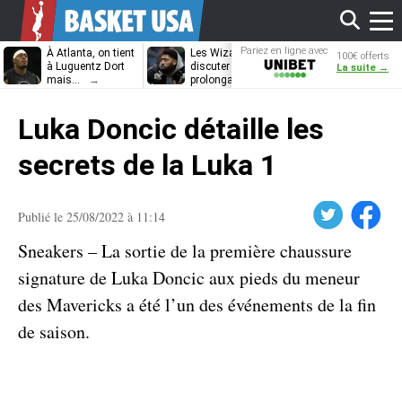
Affi
Pariez en ligne avec
À Atlanta, on tient
Les Wizards vont
Dennis Schrö
100€ offerts
Unibet
à Luguentz Dort
discuter
découvrira-t-il
La suite →
mais…
prolongation avec
12e équipe
Anthony Davis
différente ?
le
Luka Doncic détaille les
men
secrets de la Luka 1
Twitter
Facebook
Publié le 25/08/2022 à 11:14
Sneakers – La sortie de la première chaussure
signature de Luka Doncic aux pieds du meneur
des Mavericks a été l’un des événements de la fin
de saison.