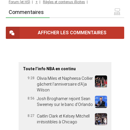
Forum (et HS)
|
+
|
Règles et contenus illicites
|
Commentaires
AFFICHER LES COMMENTAIRES
Toute l’info NBA en continu
9:28
Olivia Miles et Napheesa Collier
gâchent l’anniversaire d’A’ja
Wilson
8:56
Josh Broghamer rejoint Sean
Sweeney sur le banc d’Orlando
8:27
Caitlin Clark et Kelsey Mitchell
irrésistibles à Chicago