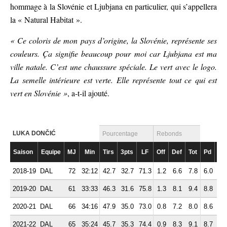
hommage à la Slovénie et Ljubjana en particulier, qui s’appellera
la « Natural Habitat ».
« Ce coloris de mon pays d’origine, la Slovénie, représente ses
couleurs. Ça signifie beaucoup pour moi car Ljubjana est ma
ville natale. C’est une chaussure spéciale. Le vert avec le logo.
La semelle intérieure est verte. Elle représente tout ce qui est
vert en Slovénie »
, a-t-il ajouté.
LUKA DONČIĆ
Pourcentage
Rebonds
Saison
Equipe
MJ
Min
Tirs
3pts
LF
Off
Def
Tot
Pd
Fte
2018-19
DAL
72
32:12
42.7
32.7
71.3
1.2
6.6
7.8
6.0
1.
2019-20
DAL
61
33:33
46.3
31.6
75.8
1.3
8.1
9.4
8.8
2.
2020-21
DAL
66
34:16
47.9
35.0
73.0
0.8
7.2
8.0
8.6
2.
2021-22
DAL
65
35:24
45.7
35.3
74.4
0.9
8.3
9.1
8.7
2.