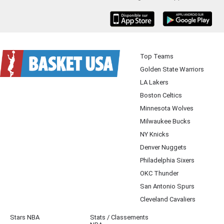
iOS
Android
Top Teams
Golden State Warriors
LA Lakers
Boston Celtics
Minnesota Wolves
Milwaukee Bucks
NY Knicks
Denver Nuggets
Philadelphia Sixers
OKC Thunder
San Antonio Spurs
Cleveland Cavaliers
Stars NBA
Stats / Classements