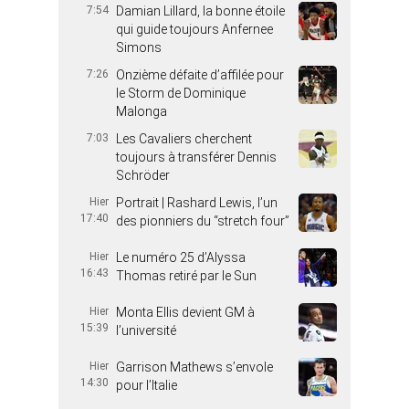
7:54
Damian Lillard, la bonne étoile
qui guide toujours Anfernee
Simons
7:26
Onzième défaite d’affilée pour
le Storm de Dominique
Malonga
7:03
Les Cavaliers cherchent
toujours à transférer Dennis
Schröder
Hier
Portrait | Rashard Lewis, l’un
17:40
des pionniers du “stretch four”
Hier
Le numéro 25 d’Alyssa
16:43
Thomas retiré par le Sun
Hier
Monta Ellis devient GM à
15:39
l’université
Hier
Garrison Mathews s’envole
14:30
pour l’Italie