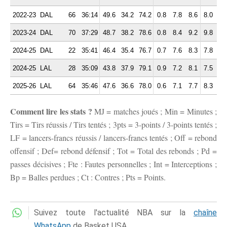
2022-23
DAL
66
36:14
49.6
34.2
74.2
0.8
7.8
8.6
8.0
2.
2023-24
DAL
70
37:29
48.7
38.2
78.6
0.8
8.4
9.2
9.8
2.
2024-25
DAL
22
35:41
46.4
35.4
76.7
0.7
7.6
8.3
7.8
2.
2024-25
LAL
28
35:09
43.8
37.9
79.1
0.9
7.2
8.1
7.5
2.
2025-26
LAL
64
35:46
47.6
36.6
78.0
0.6
7.1
7.7
8.3
2.
Comment lire les stats ?
MJ = matches joués ; Min = Minutes ;
Tirs = Tirs réussis / Tirs tentés ; 3pts = 3-points / 3-points tentés ;
LF = lancers-francs réussis / lancers-francs tentés ; Off = rebond
offensif ; Def= rebond défensif ; Tot = Total des rebonds ; Pd =
passes décisives ; Fte : Fautes personnelles ; Int = Interceptions ;
Bp = Balles perdues ; Ct : Contres ; Pts = Points.
Suivez toute l'actualité NBA sur la
chaîne
WhatsApp
de Basket USA