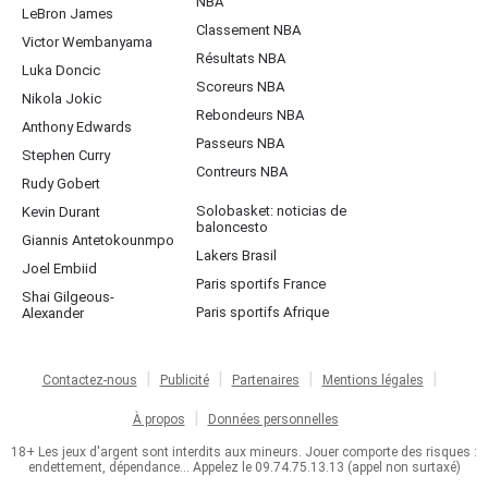
NBA
LeBron James
Classement NBA
Victor Wembanyama
Résultats NBA
Luka Doncic
Scoreurs NBA
Nikola Jokic
Rebondeurs NBA
Anthony Edwards
Passeurs NBA
Stephen Curry
Contreurs NBA
Rudy Gobert
Solobasket: noticias de
Kevin Durant
baloncesto
Giannis Antetokounmpo
Lakers Brasil
Joel Embiid
Paris sportifs France
Shai Gilgeous-
Paris sportifs Afrique
Alexander
Contactez-nous
Publicité
Partenaires
Mentions légales
À propos
Données personnelles
18+ Les jeux d'argent sont interdits aux mineurs. Jouer comporte des risques :
endettement, dépendance... Appelez le 09.74.75.13.13 (appel non surtaxé)