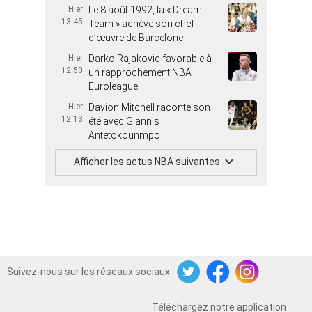
Hier
Le 8 août 1992, la « Dream
13:45
Team » achève son chef
d’œuvre de Barcelone
Hier
Darko Rajakovic favorable à
12:50
un rapprochement NBA –
Euroleague
Hier
Davion Mitchell raconte son
12:13
été avec Giannis
Antetokounmpo
Afficher les actus NBA suivantes
Suivez-nous sur les réseaux sociaux
Twitter
Facebook
Instagram
Téléchargez notre application