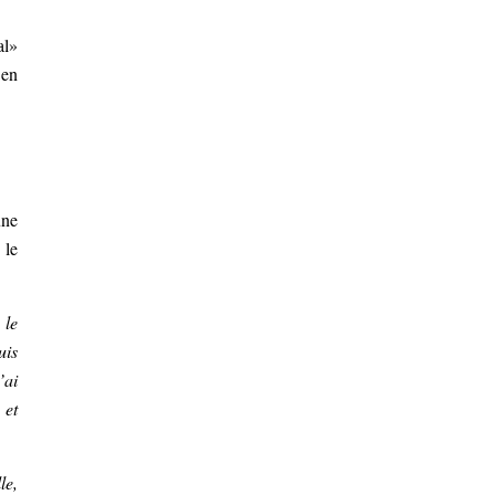
al»
 en
une
 le
 le
uis
’ai
 et
le,