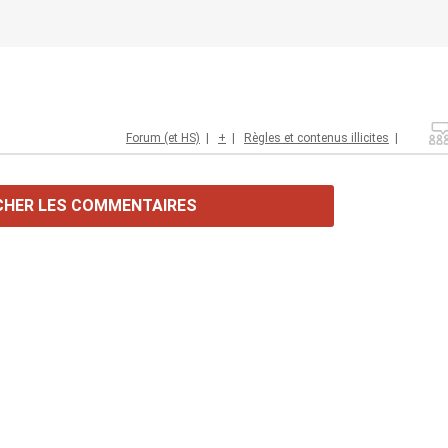
Forum (et HS)
|
+
|
Règles et contenus illicites
|
CHER LES COMMENTAIRES