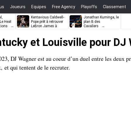
us
Joueurs
Equipes
Free Agency
Playoffs
Classement
l,
Kentavious Caldwell-
Jonathan Kuminga, le
e Heat
Pope prêt à retrouver
plan B des
tions
LeBron James à
Cavaliers
Philadelphie ?
ntucky et Louisville pour DJ
23, DJ Wagner est au coeur d’un duel entre les deux 
, et qui tentent de le recruter.