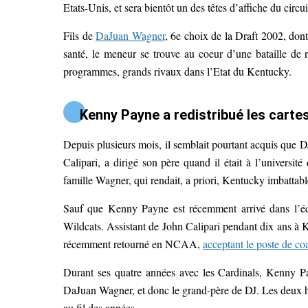
Etats-Unis, et sera bientôt un des têtes d’affiche du circui
Fils de
DaJuan Wagner
, 6e choix de la Draft 2002, dont
santé, le meneur se trouve au coeur d’une bataille de
programmes, grands rivaux dans l’Etat du Kentucky.
Kenny Payne a redistribué les carte
Depuis plusieurs mois, il semblait pourtant acquis que 
Calipari, a dirigé son père quand il était à l’univers
famille Wagner, qui rendait, a priori, Kentucky imbattabl
Sauf que Kenny Payne est récemment arrivé dans l’éq
Wildcats. Assistant de John Calipari pendant dix ans à 
récemment retourné en NCAA,
acceptant le poste de co
Durant ses quatre années avec les Cardinals, Kenny Pa
DaJuan Wagner, et donc le grand-père de DJ. Les deux hom
au fil des années.