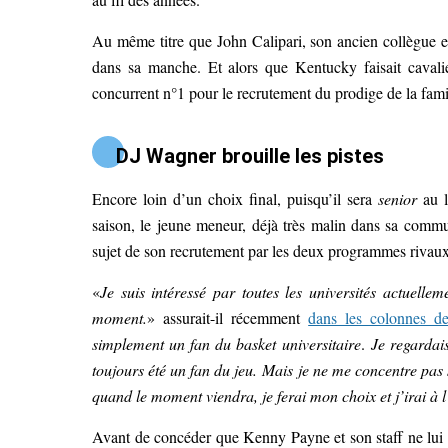
Au même titre que John Calipari, son ancien collègue et
dans sa manche. Et alors que Kentucky faisait cavalier
concurrent n°1 pour le recrutement du prodige de la fam
DJ Wagner brouille les pistes
Encore loin d’un choix final, puisqu’il sera
senior
au l
saison, le jeune meneur, déjà très malin dans sa commun
sujet de son recrutement par les deux programmes rivaux
«
Je suis intéressé par toutes les universités actuelle
moment.
» assurait-il récemment
dans les colonnes de
simplement un fan du basket
universitaire
.
Je regardai
toujours été un fan du jeu. Mais je ne me concentre pas s
quand le moment viendra, je ferai mon choix et j’irai à l
Avant de concéder que Kenny Payne et son staff ne lui a