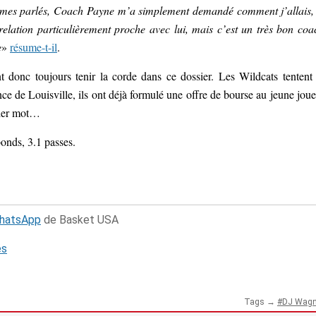
mmes parlés, Coach Payne m’a simplement demandé comment j’allais,
relation particulièrement proche avec lui, mais c’est un très bon coa
e
»
résume-t-il
.
t donc toujours tenir la corde dans ce dossier. Les Wildcats tentent
ce de Louisville, ils ont déjà formulé une offre de bourse au jeune joue
nier mot…
bonds, 3.1 passes.
WhatsApp
de Basket USA
és
Tags →
DJ Wagn