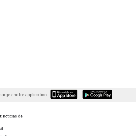
hargez notre application
Android
: noticias de
o
il