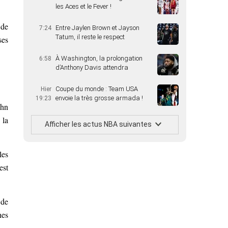
les Aces et le Fever !
 de
Entre Jaylen Brown et Jayson
7:24
Tatum, il reste le respect
ses
À Washington, la prolongation
6:58
d’Anthony Davis attendra
Coupe du monde : Team USA
Hier
envoie la très grosse armada !
19:23
ohn
 la
Afficher les actus NBA suivantes
les
est
 de
hes