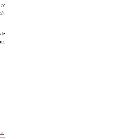
 ce
ch.
 de
ur.
er