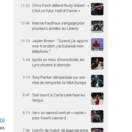
Chris Finch défend Rudy Gobert : «
11:23
C’est un futur Hall of Famer »
Marine Fauthoux s’engage pour
10:46
plusieurs années au Liberty
Jaylen Brown : “Quand j’ai appris
10:10
mon transfert, j’ai balancé mon
téléphone !”
Après un mois d’invincibilité, les
9:44
Lynx chutent à domicile
Tony Parker rétropédale sur son
9:19
rêve de remporter la NBA Europe
Tout sourit à Carla Leite face au
8:47
Tempo
Vers un second contrat « caché »
8:19
pour Kawhi Leonard…
DJ
aux
Une fin de match de légende entre
7:48