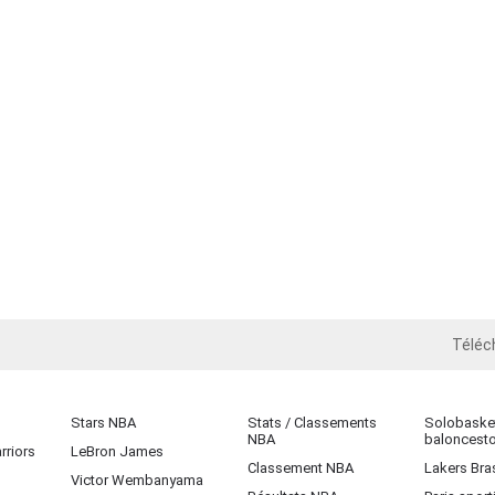
Téléc
iOS
Stars NBA
Stats / Classements
Solobasket
NBA
baloncest
rriors
LeBron James
Classement NBA
Lakers Bras
Victor Wembanyama