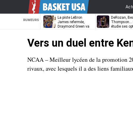
Act
La piste LeBron
DeRozan, Bea
RUMEURS
James refermée,
Thompson… L
Draymond Green va
étudie ses op
pouvoir rempiler à
Golden State
Vers un duel entre Ke
NCAA – Meilleur lycéen de la promotion 20
rivaux, avec lesquels il a des liens familiaux