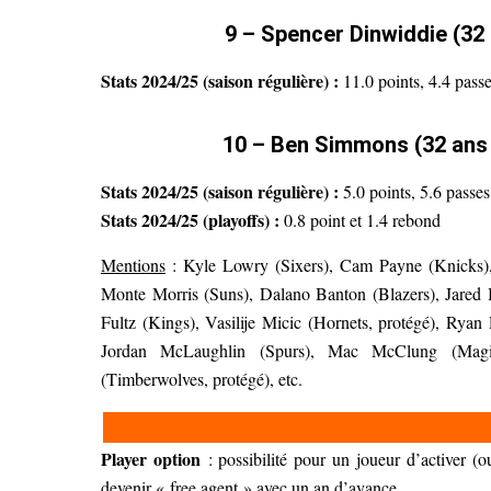
9 – Spencer Dinwiddie (32
Stats 2024/25 (saison régulière) :
11.0 points, 4.4 pass
10 – Ben Simmons (32 ans 
Stats 2024/25 (saison régulière) :
5.0 points, 5.6 passes
Stats 2024/25 (playoffs) :
0.8 point et 1.4 rebond
Mentions
: Kyle Lowry (Sixers), Cam Payne (Knicks),
Monte Morris (Suns), Dalano Banton (Blazers), Jared B
Fultz (Kings), Vasilije Micic (Hornets, protégé), Ryan 
Jordan McLaughlin (Spurs), Mac McClung (Magic
(Timberwolves, protégé), etc.
Player option
: possibilité pour un joueur d’activer (o
devenir « free agent » avec un an d’avance.