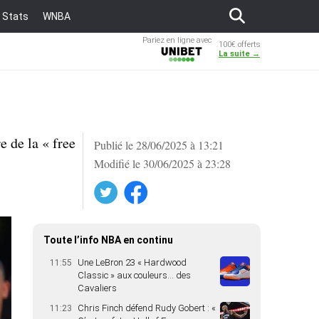
Stats
WNBA
Pariez en ligne avec
100€ offerts
Unibet
La suite →
e de la « free
Publié le 28/06/2025 à 13:21
Modifié le 30/06/2025 à 23:28
Twitter
Facebook
Toute l’info NBA en continu
Une LeBron 23 « Hardwood
11:55
Classic » aux couleurs… des
Cavaliers
Chris Finch défend Rudy Gobert : «
11:23