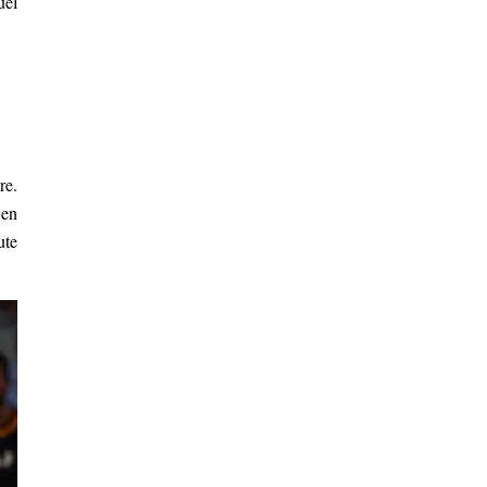
uel
re.
 en
ute