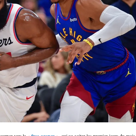
free agency
 tourner vers la «
», qui va agiter les premier jours du mois