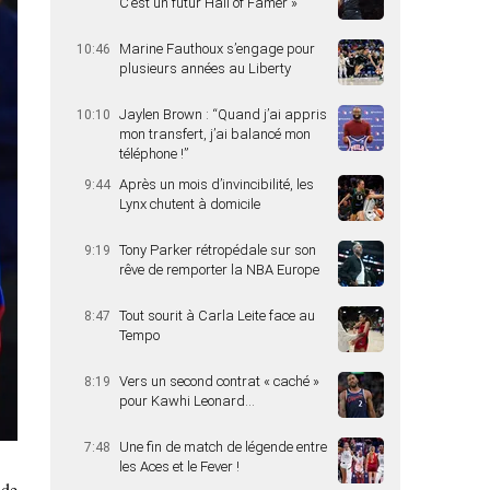
C’est un futur Hall of Famer »
Marine Fauthoux s’engage pour
10:46
plusieurs années au Liberty
Jaylen Brown : “Quand j’ai appris
10:10
mon transfert, j’ai balancé mon
téléphone !”
Après un mois d’invincibilité, les
9:44
Lynx chutent à domicile
Tony Parker rétropédale sur son
9:19
rêve de remporter la NBA Europe
Tout sourit à Carla Leite face au
8:47
Tempo
Vers un second contrat « caché »
8:19
pour Kawhi Leonard…
Une fin de match de légende entre
7:48
les Aces et le Fever !
 de