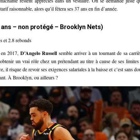
 attachante restent appréciés dans un vestiaire. On se demande juste q
tarif raisonnable, alors qu’il fêtera ses 37 ans en fin d’année.
9 ans – non protégé – Brooklyn Nets)
es et 2.8 rebonds
D’Angelo Russell
e en 2017,
semble arriver à un tournant de sa carriè
 obtenir un vrai rôle chez un prétendant au titre à cause de ses limites
e, il risque de revoir ses exigences salariales à la baisse et c’est sans do
vant. À Brooklyn, ou ailleurs ?