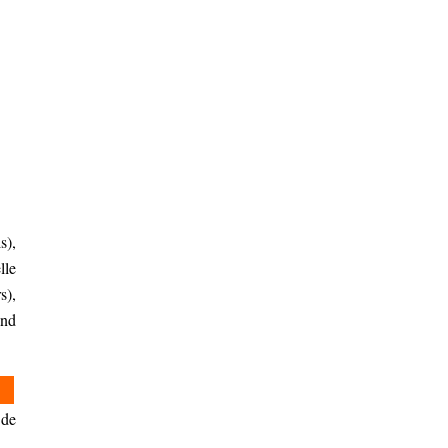
s),
lle
s),
and
 de