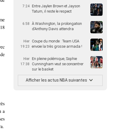
Entre Jaylen Brown et Jayson
7:24
Tatum, il reste le respect
mme
À Washington, la prolongation
6:58
 18
d’Anthony Davis attendra
Coupe du monde : Team USA
Hier
vec
envoie la très grosse armada !
19:23
 de
En pleine polémique, Sophie
Hier
Cunningham veut se concentrer
17:38
sur le basket
Afficher les actus NBA suivantes
rès
n a
ses
ra.