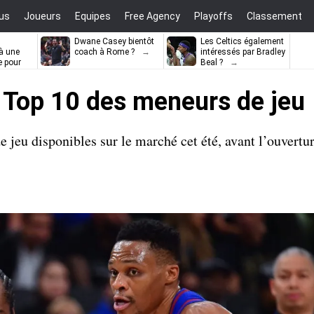
us
Joueurs
Equipes
Free Agency
Playoffs
Classement
Dwane Casey bientôt
Les Celtics également
à une
coach à Rome ?
intéressés par Bradley
e pour
Beal ?
ell
 Top 10 des meneurs de jeu
jeu disponibles sur le marché cet été, avant l’ouvertur