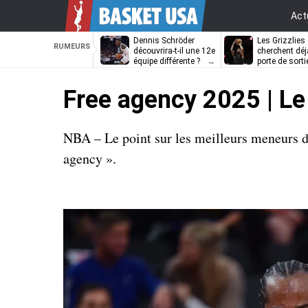
Act
Dennis Schröder
Les Grizzlies
RUMEURS
découvrira-t-il une 12e
cherchent déj
équipe différente ?
porte de sorti
D’Angelo Russ
Free agency 2025 | Le
NBA – Le point sur les meilleurs meneurs de 
agency ».