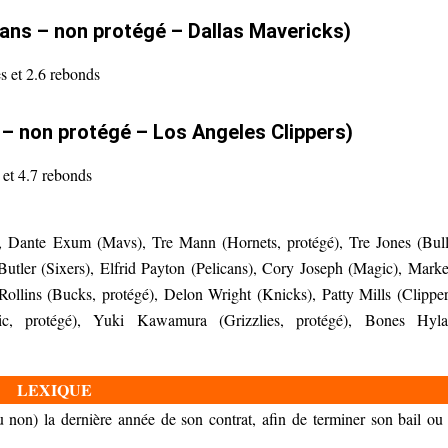
 ans – non protégé – Dallas Mavericks)
es et 2.6 rebonds
– non protégé – Los Angeles Clippers)
 et 4.7 rebonds
 Dante Exum (Mavs), Tre Mann (Hornets, protégé), Tre Jones (Bull
utler (Sixers), Elfrid Payton (Pelicans), Cory Joseph (Magic), Marke
Rollins (Bucks, protégé), Delon Wright (Knicks), Patty Mills (Clipper
, protégé), Yuki Kawamura (Grizzlies, protégé), Bones Hyl
LEXIQUE
u non) la dernière année de son contrat, afin de terminer son bail ou