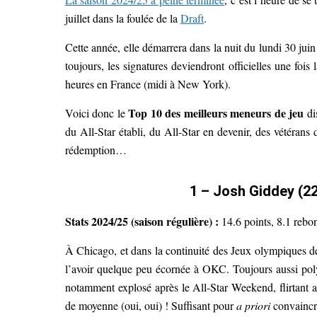
juillet dans la foulée de la
Draft
.
Cette année, elle démarrera dans la nuit du lundi 30 ju
toujours, les signatures deviendront officielles une fois 
heures en France (midi à New York).
Top 10 des meilleurs meneurs de jeu
Voici donc le
di
du All-Star établi, du All-Star en devenir, des vétéran
rédemption…
1 – Josh Giddey (22
Stats 2024/25 (saison régulière) :
14.6 points, 8.1 rebon
À Chicago, et dans la continuité des Jeux olympiques d
l’avoir quelque peu écornée à OKC. Toujours aussi polyv
notamment explosé après le All-Star Weekend, flirtant a
de moyenne (oui, oui) ! Suffisant pour
a priori
convaincre