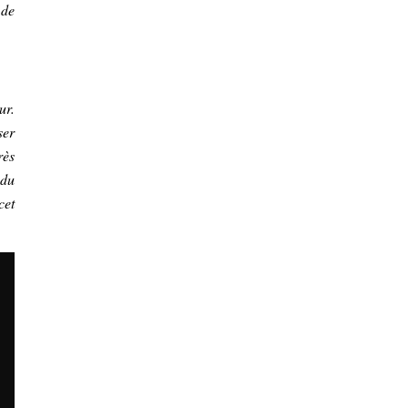
 de
ur.
ser
rès
ndu
cet