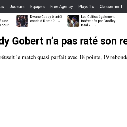
us
Joueurs
Equipes
Free Agency
Playoffs
Classement
Dwane Casey bientôt
Les Celtics également
à une
coach à Rome ?
intéressés par Bradley
e pour
Beal ?
ell
dy Gobert n’a pas raté son re
ussit le match quasi parfait avec 18 points, 19 rebonds