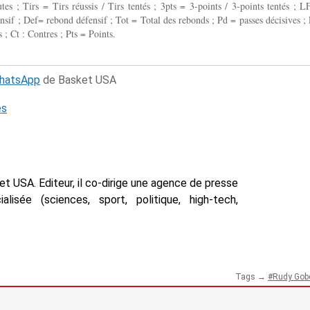
 ; Tirs = Tirs réussis / Tirs tentés ; 3pts = 3-points / 3-points tentés ; L
fensif ; Def= rebond défensif ; Tot = Total des rebonds ; Pd = passes décisives ; 
 ; Ct : Contres ; Pts = Points.
WhatsApp
de Basket USA
és
t USA. Editeur, il co-dirige une agence de presse
isée (sciences, sport, politique, high-tech,
Tags →
Rudy Gobe