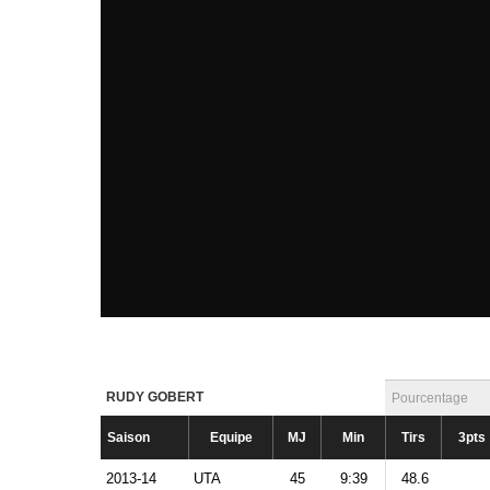
RUDY GOBERT
Pourcentage
Saison
Equipe
MJ
Min
Tirs
3pts
2013-14
UTA
45
9:39
48.6