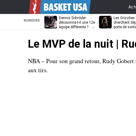
Act
Dennis Schröder
Les Grizzlies
RUMEURS
découvrira-t-il une 12e
cherchent déj
équipe différente ?
porte de sorti
D’Angelo Russ
Le MVP de la nuit | Ru
NBA – Pour son grand retour, Rudy Gobert ré
aux tirs.