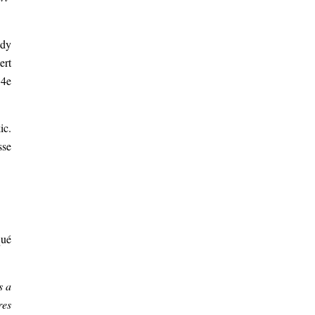
udy
ert
 4e
ic.
sse
qué
s a
res