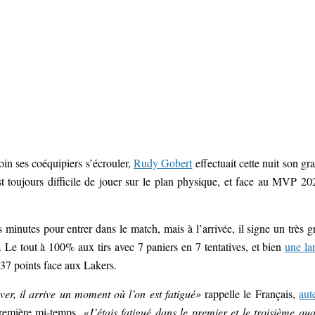
oin ses coéquipiers s’écrouler,
Rudy Gobert
effectuait cette nuit son gr
st toujours difficile de jouer sur le plan physique, et face au MVP 20
minutes pour entrer dans le match, mais à l’arrivée, il signe un très g
 Le tout à 100% aux tirs avec 7 paniers en 7 tentatives, et bien
une la
 37 points face aux Lakers.
ver, il arrive un moment où l’on est fatigué»
rappelle le Français,
aut
 première mi-temps.
«J’étais fatigué dans le premier et le troisième qua