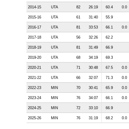
2014-15
UTA
82
26:19
60.4
0.0
2015-16
UTA
61
31:40
55.9
2016-17
UTA
81
33:53
66.1
0.0
2017-18
UTA
56
32:26
62.2
2018-19
UTA
81
31:49
66.9
2019-20
UTA
68
34:19
69.3
2020-21
UTA
71
30:48
67.5
0.0
2021-22
UTA
66
32:07
71.3
0.0
2022-23
MIN
70
30:41
65.9
0.0
2023-24
MIN
76
34:07
66.1
0.0
2024-25
MIN
72
33:10
66.9
2025-26
MIN
76
31:19
68.2
0.0