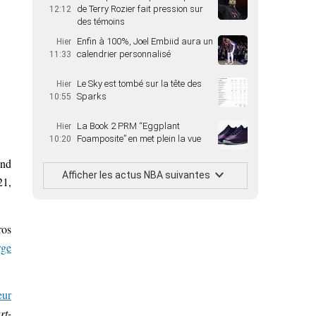
de Terry Rozier fait pression sur
12:12
des témoins
Enfin à 100%, Joel Embiid aura un
Hier
calendrier personnalisé
11:33
Le Sky est tombé sur la tête des
Hier
Sparks
10:55
La Book 2 PRM “Eggplant
Hier
Foamposite” en met plein la vue
10:20
and
Afficher les actus NBA suivantes
21,
ros
rge
eur
rt-