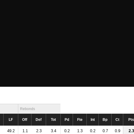
Rebonds
LF
Off
Def
Tot
Pd
Fte
Int
Bp
Ct
Pts
49.2
1.1
2.3
3.4
0.2
1.3
0.2
0.7
0.9
2.3