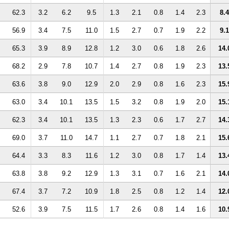
62.3
3.2
6.2
9.5
1.3
2.1
0.8
1.4
2.3
8.4
56.9
3.4
7.5
11.0
1.5
2.7
0.7
1.9
2.2
9.1
65.3
3.9
8.9
12.8
1.2
3.0
0.6
1.8
2.6
14.
68.2
2.9
7.8
10.7
1.4
2.7
0.8
1.9
2.3
13.
63.6
3.8
9.0
12.9
2.0
2.9
0.8
1.6
2.3
15.
63.0
3.4
10.1
13.5
1.5
3.2
0.8
1.9
2.0
15.
62.3
3.4
10.1
13.5
1.3
2.3
0.6
1.7
2.7
14.
69.0
3.7
11.0
14.7
1.1
2.7
0.7
1.8
2.1
15.
64.4
3.3
8.3
11.6
1.2
3.0
0.8
1.7
1.4
13.
63.8
3.8
9.2
12.9
1.3
3.1
0.7
1.6
2.1
14.
67.4
3.7
7.2
10.9
1.8
2.5
0.8
1.2
1.4
12.
52.6
3.9
7.5
11.5
1.7
2.6
0.8
1.4
1.6
10.