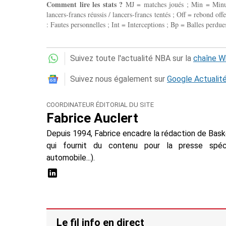
Comment lire les stats ?
MJ = matches joués ; Min = Minutes
lancers-francs réussis / lancers-francs tentés ; Off = rebond of
: Fautes personnelles ; Int = Interceptions ; Bp = Balles perdues
Suivez toute l'actualité NBA sur la
chaîne 
Suivez nous également sur
Google Actualit
COORDINATEUR ÉDITORIAL DU SITE
Fabrice Auclert
Depuis 1994, Fabrice encadre la rédaction de Baske
qui fournit du contenu pour la presse spécial
automobile...).
Le fil info en direct