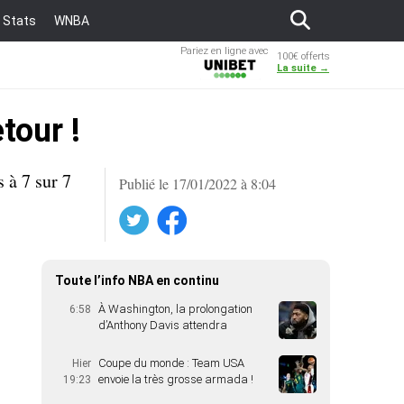
Stats
WNBA
Pariez en ligne avec
100€ offerts
Unibet
La suite →
tour !
 à 7 sur 7
Publié le 17/01/2022 à 8:04
Twitter
Facebook
Toute l’info NBA en continu
À Washington, la prolongation
6:58
d’Anthony Davis attendra
Coupe du monde : Team USA
Hier
envoie la très grosse armada !
19:23