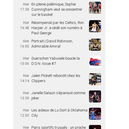
En pleine polémique, Sophie
Hier
Cunningham veut se concentrer
17:38
sur le basket
Récompensé par les Celtics, Ron
Hier
Harper Jr. a cédé son numéro à
16:48
Paul George
Portrait | David Robinson,
Hier
Admirable Amiral
16:05
Guerschon Yabusele boucle la
Hier
D.O.N. Issue #7
15:06
Jalen Pickett rebondit chez les
Hier
Clippers
14:14
Janelle Salaün s’épanouit comme
Hier
joker
13:30
Les adieux de Lu Dort à Oklahoma
Hier
City
12:50
Paris sportifs truqués : un proche
Hier