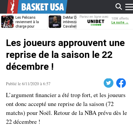
Aff
Pariez en ligne avec
Les Pelicans
DeMar DeRozan
La piste LeBr
100€ offerts
Unibet
reviennent à la
intéresse aussi les
James referm
La suite →
charge pour
Cavaliers et les
Draymond Gr
Bennedict
Nuggets
va pouvoir rem
le
Mathurin
à Golden Stat
Les joueurs approuvent une
me
reprise de la saison le 22
décembre !
Twitter
Facebook
Publié le 6/11/2020 à 6:57
L’argument financier a été trop fort, et les joueurs
ont donc accepté une reprise de la saison (72
matchs) pour Noël. Retour de la NBA prévu dès le
22 décembre !