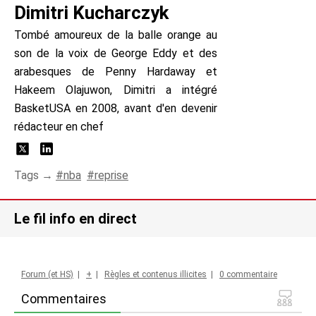
Dimitri Kucharczyk
Tombé amoureux de la balle orange au
son de la voix de George Eddy et des
arabesques de Penny Hardaway et
Hakeem Olajuwon, Dimitri a intégré
BasketUSA en 2008, avant d'en devenir
rédacteur en chef
Tags →
nba
reprise
Le fil info en direct
Forum (et HS)
|
+
|
Règles et contenus illicites
|
0 commentaire
Commentaires