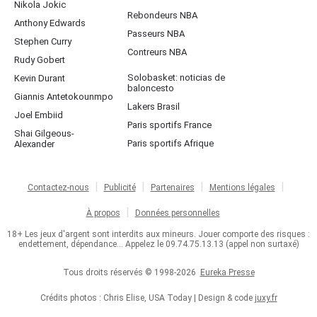
Nikola Jokic
Rebondeurs NBA
Anthony Edwards
Passeurs NBA
Stephen Curry
Contreurs NBA
Rudy Gobert
Solobasket: noticias de
Kevin Durant
baloncesto
Giannis Antetokounmpo
Lakers Brasil
Joel Embiid
Paris sportifs France
Shai Gilgeous-
Paris sportifs Afrique
Alexander
Contactez-nous
Publicité
Partenaires
Mentions légales
À propos
Données personnelles
18+ Les jeux d'argent sont interdits aux mineurs. Jouer comporte des risques :
endettement, dépendance... Appelez le 09.74.75.13.13 (appel non surtaxé)
Tous droits réservés © 1998-2026
Eureka Presse
Crédits photos : Chris Elise, USA Today | Design & code
juxy.fr