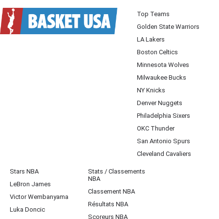
Top Teams
Golden State Warriors
LA Lakers
Boston Celtics
Minnesota Wolves
Milwaukee Bucks
NY Knicks
Denver Nuggets
Philadelphia Sixers
OKC Thunder
San Antonio Spurs
Cleveland Cavaliers
Stars NBA
Stats / Classements
NBA
LeBron James
Classement NBA
Victor Wembanyama
Résultats NBA
Luka Doncic
Scoreurs NBA