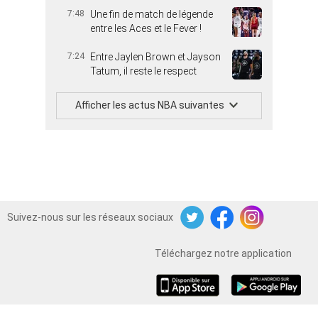
7:48
Une fin de match de légende
entre les Aces et le Fever !
7:24
Entre Jaylen Brown et Jayson
Tatum, il reste le respect
Afficher les actus NBA suivantes
Suivez-nous sur les réseaux sociaux
Twitter
Facebook
Instagram
Téléchargez notre application
iOS
Android