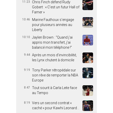
11:23
Chris Finch défend Rudy
Gobert : « C’est un futur Hall of
Famer »
10:46
Marine Fauthoux s’engage
pour plusieurs années au
Liberty
10:10
Jaylen Brown : “Quand j’ai
appris mon transfert, j’ai
balancé mon téléphone !”
9:44
Après un mois d’invincibilité,
les Lynx chutent à domicile
9:19
Tony Parker rétropédale sur
son rêve de remporter la NBA
Europe
8:47
Tout sourit à Carla Leite face
au Tempo
8:19
Vers un second contrat «
caché » pour Kawhi Leonard…