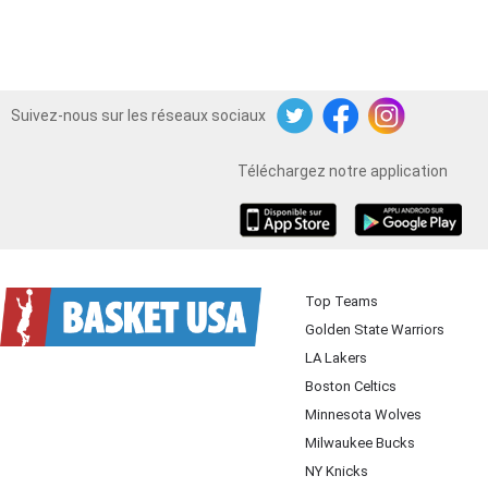
Suivez-nous sur les réseaux sociaux
Twitter
Facebook
Instagram
Téléchargez notre application
iOS
Android
Top Teams
Golden State Warriors
LA Lakers
Boston Celtics
Minnesota Wolves
Milwaukee Bucks
NY Knicks