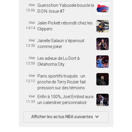
Hier
Guerschon Yabusele boucle la
15:06
D.O.N. Issue #7
Hier
Jalen Pickett rebondit chez les
14:14
Clippers
Hier
Janelle Salaün s’épanouit
13:30
comme joker
Hier
Les adieux de Lu Dort à
12:50
Oklahoma City
Hier
Paris sportifs truqués : un
12:12
proche de Terry Rozier fait
pression sur des témoins
Hier
Enfin à 100%, Joel Embiid aura
11:33
un calendrier personnalisé
Afficher les actus NBA suivantes