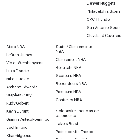
Denver Nuggets
Philadelphia Sixers
OKC Thunder
San Antonio Spurs
Cleveland Cavaliers
Stars NBA
Stats / Classements
NBA
LeBron James
Classement NBA
Victor Wembanyama
Résultats NBA
Luka Doncic
Scoreurs NBA
Nikola Jokic
Rebondeurs NBA
Anthony Edwards
Passeurs NBA
Stephen Curry
Contreurs NBA
Rudy Gobert
Solobasket: noticias de
Kevin Durant
baloncesto
Giannis Antetokounmpo
Lakers Brasil
Joel Embiid
Paris sportifs France
Shai Gilgeous-