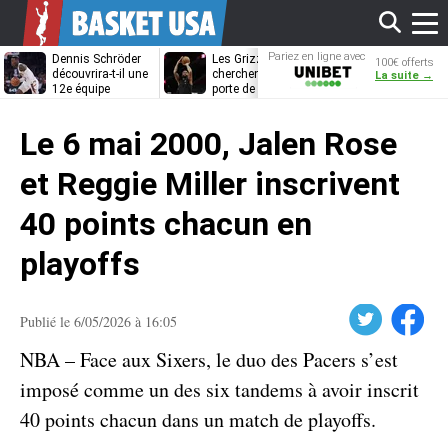
Affi
Pariez en ligne avec
Dennis Schröder
Les Grizzlies
Dwane Casey
100€ offerts
Unibet
découvrira-t-il une
cherchent déjà une
bientôt coach
La suite →
12e équipe
porte de sortie
Rome ?
différente ?
pour D’Angelo
le
Russell
Le 6 mai 2000, Jalen Rose
men
et Reggie Miller inscrivent
40 points chacun en
playoffs
Twitter
Facebook
Publié le 6/05/2026 à 16:05
NBA – Face aux Sixers, le duo des Pacers s’est
imposé comme un des six tandems à avoir inscrit
40 points chacun dans un match de playoffs.