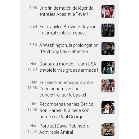
7:48
Une fin de match de légende
entre les Aces et le Fever !
7:24
Entre Jaylen Brown et Jayson
Tatum, il reste le respect
6:58
À Washington, la prolongation
d’Anthony Davis attendra
Hier
Coupe du monde : Team USA
19:23
envoie la très grosse armada !
Hier
En pleine polémique, Sophie
17:38
Cunningham veut se
concentrer sur le basket
Hier
Récompensé par les Celtics,
16:48
Ron Harper Jr. a cédé son
numéro à Paul George
Hier
Portrait | David Robinson,
16:05
Admirable Amiral