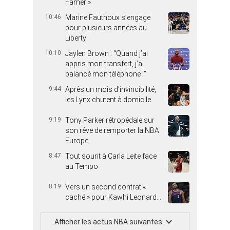
Famer »
10:46
Marine Fauthoux s’engage
pour plusieurs années au
Liberty
10:10
Jaylen Brown : “Quand j’ai
appris mon transfert, j’ai
balancé mon téléphone !”
9:44
Après un mois d’invincibilité,
les Lynx chutent à domicile
9:19
Tony Parker rétropédale sur
son rêve de remporter la NBA
Europe
8:47
Tout sourit à Carla Leite face
au Tempo
8:19
Vers un second contrat «
caché » pour Kawhi Leonard…
Afficher les actus NBA suivantes