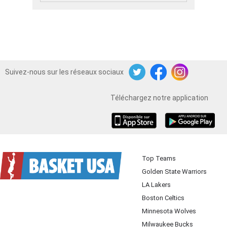
Suivez-nous sur les réseaux sociaux
Twitter
Facebook
Instagram
Téléchargez notre application
iOS
Android
Top Teams
Golden State Warriors
LA Lakers
Boston Celtics
Minnesota Wolves
Milwaukee Bucks