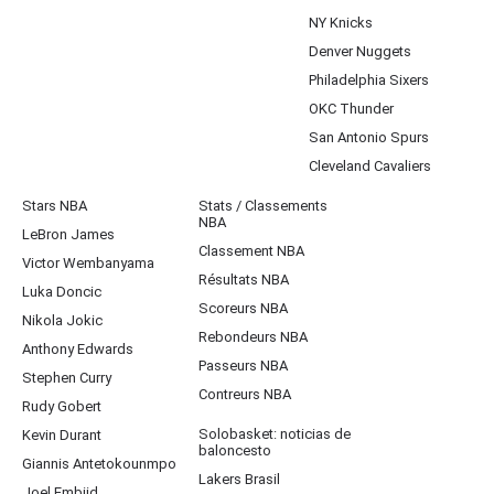
NY Knicks
Denver Nuggets
Philadelphia Sixers
OKC Thunder
San Antonio Spurs
Cleveland Cavaliers
Stars NBA
Stats / Classements
NBA
LeBron James
Classement NBA
Victor Wembanyama
Résultats NBA
Luka Doncic
Scoreurs NBA
Nikola Jokic
Rebondeurs NBA
Anthony Edwards
Passeurs NBA
Stephen Curry
Contreurs NBA
Rudy Gobert
Solobasket: noticias de
Kevin Durant
baloncesto
Giannis Antetokounmpo
Lakers Brasil
Joel Embiid