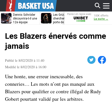
Affi
Pariez en ligne avec
Dennis Schröder
Les Grizzlies
Dwane Casey
100€ offerts
Unibet
découvrira-t-il une
cherchent déjà une
bientôt coach
La suite →
12e équipe
porte de sortie
Rome ?
différente ?
pour D’Angelo
le
Russell
Les Blazers énervés comme
men
jamais
Twitter
Facebook
Publié le 8/02/2020 à 11:40
Modifié le 8/02/2020 à 16:00
Une honte, une erreur inexcusable, des
conneries… Les mots n’ont pas manqué aux
Blazers pour qualifier ce contre illégal de Rudy
Gobert pourtant validé par les arbitres.