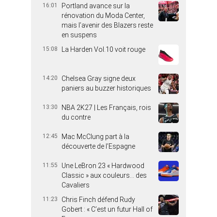
16:01
Portland avance sur la
rénovation du Moda Center,
mais l’avenir des Blazers reste
en suspens
15:08
La Harden Vol.10 voit rouge
14:20
Chelsea Gray signe deux
paniers au buzzer historiques
13:30
NBA 2K27 | Les Français, rois
du contre
12:45
Mac McClung part à la
découverte de l’Espagne
11:55
Une LeBron 23 « Hardwood
Classic » aux couleurs… des
Cavaliers
11:23
Chris Finch défend Rudy
Gobert : « C’est un futur Hall of