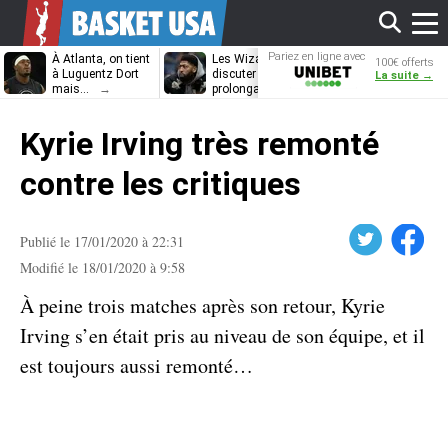
Affi
Pariez en ligne avec
À Atlanta, on tient
Les Wizards vont
Dennis Schrö
100€ offerts
Unibet
à Luguentz Dort
discuter
découvrira-t-il
La suite →
mais…
prolongation avec
12e équipe
Anthony Davis
différente ?
le
Kyrie Irving très remonté
men
contre les critiques
Twitter
Facebook
Publié le 17/01/2020 à 22:31
Modifié le 18/01/2020 à 9:58
À peine trois matches après son retour, Kyrie
Irving s’en était pris au niveau de son équipe, et il
est toujours aussi remonté…