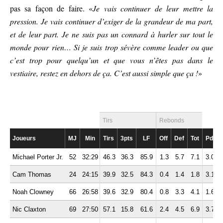
pas sa façon de faire. «
Je vais continuer de leur mettre la
pression. Je vais continuer d’exiger de la grandeur de ma part,
et de leur part. Je ne suis pas un connard à hurler sur tout le
monde pour rien… Si je suis trop sévère comme leader ou que
c’est trop pour quelqu’un et que vous n’êtes pas dans le
vestiaire, restez en dehors de ça. C’est aussi simple que ça !
»
Tirs
Rebonds
Joueurs
MJ
Min
Tirs
3pts
LF
Off
Def
Tot
Pd
Michael Porter Jr.
52
32:29
46.3
36.3
85.9
1.3
5.7
7.1
3.0
2
Cam Thomas
24
24:15
39.9
32.5
84.3
0.4
1.4
1.8
3.1
2
Noah Clowney
66
26:58
39.6
32.9
80.4
0.8
3.3
4.1
1.6
1
Nic Claxton
69
27:50
57.1
15.8
61.6
2.4
4.5
6.9
3.7
1