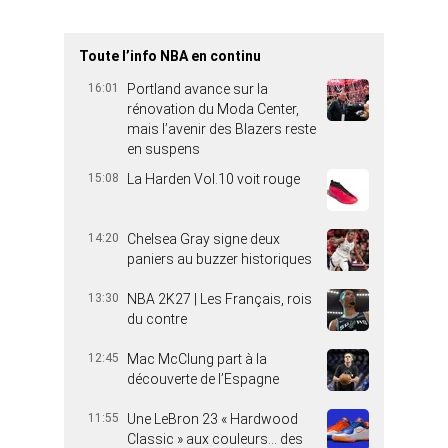
Toute l’info NBA en continu
16:01
Portland avance sur la
rénovation du Moda Center,
mais l’avenir des Blazers reste
en suspens
15:08
La Harden Vol.10 voit rouge
14:20
Chelsea Gray signe deux
paniers au buzzer historiques
13:30
NBA 2K27 | Les Français, rois
du contre
12:45
Mac McClung part à la
découverte de l’Espagne
11:55
Une LeBron 23 « Hardwood
Classic » aux couleurs… des