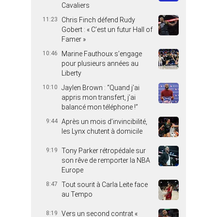
Cavaliers
11:23
Chris Finch défend Rudy
Gobert : « C’est un futur Hall of
Famer »
10:46
Marine Fauthoux s’engage
pour plusieurs années au
Liberty
10:10
Jaylen Brown : “Quand j’ai
appris mon transfert, j’ai
balancé mon téléphone !”
9:44
Après un mois d’invincibilité,
les Lynx chutent à domicile
9:19
Tony Parker rétropédale sur
son rêve de remporter la NBA
Europe
8:47
Tout sourit à Carla Leite face
au Tempo
8:19
Vers un second contrat «