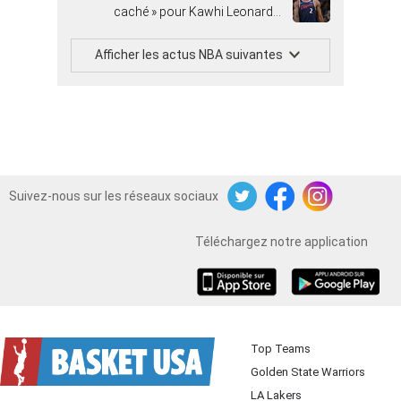
caché » pour Kawhi Leonard…
Afficher les actus NBA suivantes
Suivez-nous sur les réseaux sociaux
Twitter
Facebook
Instagram
Téléchargez notre application
iOS
Android
Top Teams
Golden State Warriors
LA Lakers