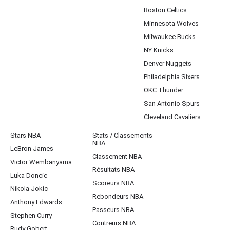
Boston Celtics
Minnesota Wolves
Milwaukee Bucks
NY Knicks
Denver Nuggets
Philadelphia Sixers
OKC Thunder
San Antonio Spurs
Cleveland Cavaliers
Stars NBA
Stats / Classements
NBA
LeBron James
Classement NBA
Victor Wembanyama
Résultats NBA
Luka Doncic
Scoreurs NBA
Nikola Jokic
Rebondeurs NBA
Anthony Edwards
Passeurs NBA
Stephen Curry
Contreurs NBA
Rudy Gobert