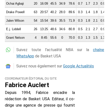
Ochai Agbaji
20
16:09
45.5
34.9
78.6
0.7
1.7
2.3
0.9
0
Drake Powell
63
20:57
40.2
28.0
89.6
0.3
1.4
1.8
1.4
1
Jalen Wilson
54
15:54
39.6
35.5
71.9
0.3
1.8
2.1
0.9
0
E.j. Liddell
26
13:25
48.6
34.6
80.8
0.5
2.1
2.7
0.9
0
Grant Nelson
4
8:45
55.6
0
70.0
0.3
1.3
1.5
1.3
1
Suivez toute l'actualité NBA sur la
chaîne
WhatsApp
de Basket USA
Suivez nous également sur
Google Actualités
COORDINATEUR ÉDITORIAL DU SITE
Fabrice Auclert
Depuis 1994, Fabrice encadre la
rédaction de Basket USA. Editeur, il co-
dirige une agence de presse qui fournit