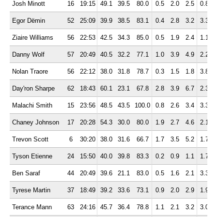
Josh Minott
16
19:15
49.1
39.5
80.0
0.5
2.0
2.5
0.8
1
Egor Dëmin
52
25:09
39.9
38.5
83.1
0.4
2.8
3.2
3.3
1
Ziaire Williams
56
22:53
42.5
34.3
85.0
0.5
1.9
2.4
1.1
1
Danny Wolf
57
20:49
40.5
32.2
77.1
1.0
3.9
4.9
2.2
1
Nolan Traore
56
22:12
38.0
31.8
78.7
0.3
1.5
1.8
3.8
2
Day'ron Sharpe
62
18:43
60.1
23.1
67.8
2.8
3.9
6.7
2.3
1
Malachi Smith
15
23:56
48.5
43.5
100.0
0.8
2.6
3.4
3.3
0
Chaney Johnson
17
20:28
54.3
30.0
80.0
1.9
2.7
4.6
2.1
1
Trevon Scott
6
30:20
38.0
31.6
66.7
1.7
3.5
5.2
1.7
0
Tyson Etienne
24
15:50
40.0
39.8
83.3
0.2
0.9
1.1
1.7
0
Ben Saraf
44
20:49
39.6
21.1
83.0
0.5
1.6
2.1
3.3
2
Tyrese Martin
37
18:49
39.2
33.6
73.1
0.9
2.0
2.9
1.9
0
Terance Mann
63
24:16
45.7
36.4
78.8
1.1
2.1
3.2
3.0
1