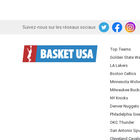
Suivez-nous sur les réseaux sociaux
Twitter
Facebook
Instagram
Top Teams
Golden State Wa
LA Lakers
Boston Celtics
Minnesota Wolv
Milwaukee Buck
NY Knicks
Denver Nuggets
Philadelphia Six
OKC Thunder
San Antonio Sp
Cleveland Cavali