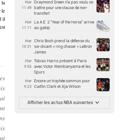
 la
Draymond Green n’a pas voulu se
Hier
battre pour une clause de non-
11:49
 le
transfert
 il
La A.E. 2 “Year of the Horse” arrive
Hier
est
au galop
11:11
Chris Bosh prend la défense du
Hier
soi-disant « ring chaser » LeBron
10:31
James
Tobias Harris présent à Paris
Hier
avec Victor Wembanyama et les
9:56
Spurs
es
Encore un trophée commun pour
Hier
is
Caitlin Clark et A’ja Wilson
9:23
ai
Afficher les actus NBA suivantes
nt
ns
uis
nt