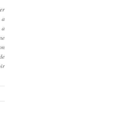
er
 a
 a
ne
on
de
ir