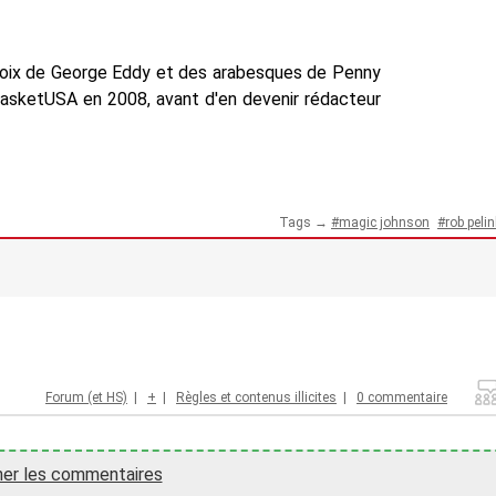
voix de George Eddy et des arabesques de Penny
BasketUSA en 2008, avant d'en devenir rédacteur
Tags →
magic johnson
rob peli
Forum (et HS)
|
+
|
Règles et contenus illicites
|
0 commentaire
her les commentaires