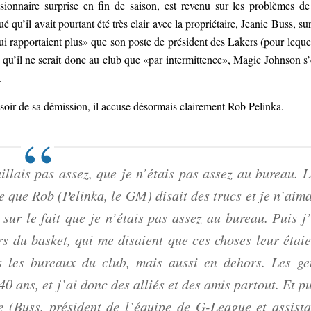
sionnaire surprise en fin de saison, est revenu sur les problèmes de
é qu’il avait pourtant été très clair avec la propriétaire, Jeanie Buss, sur
 lui rapportaient plus» que son poste de président des Lakers (pour lequel
t qu’il ne serait donc au club que «par intermittence», Magic Johnson s’
.
soir de sa démission, il accuse désormais clairement Rob Pelinka.
llais pas assez, que je n’étais pas assez au bureau. L
 que Rob (Pelinka, le GM) disait des trucs et je n’aima
sur le fait que je n’étais pas assez au bureau. Puis j’
rs du basket, qui me disaient que ces choses leur étaie
s les bureaux du club, mais aussi en dehors. Les ge
0 ans, et j’ai donc des alliés et des amis partout. Et p
se (Buss, président de l’équipe de G-League et assista