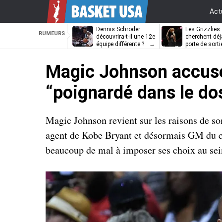
Act
Dennis Schröder
Les Grizzlies
RUMEURS
découvrira-t-il une 12e
cherchent déj
équipe différente ?
porte de sorti
D’Angelo Russ
Magic Johnson accuse 
“poignardé dans le do
Magic Johnson revient sur les raisons de so
agent de Kobe Bryant et désormais GM du clu
beaucoup de mal à imposer ses choix au sei