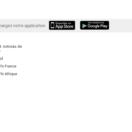
hargez notre application
Android
: noticias de
o
il
ifs France
ifs Afrique