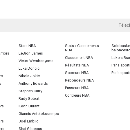
Téléc
iOS
Stars NBA
Stats / Classements
Solobasket
NBA
baloncest
rriors
LeBron James
Classement NBA
Lakers Bras
Victor Wembanyama
Résultats NBA
Paris sport
Luka Doncic
Scoreurs NBA
Paris sport
es
Nikola Jokic
Rebondeurs NBA
s
Anthony Edwards
Passeurs NBA
Stephen Curry
Contreurs NBA
Rudy Gobert
ers
Kevin Durant
Giannis Antetokounmpo
urs
Joel Embiid
ers
Shai Gilgeous-