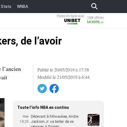
Stats
WNBA
Pariez en ligne avec
100€ offerts
Unibet
La suite →
rs, de l’avoir
e l’ancien
Publié le 20/05/2019 à 17:38
vait
Modifié le 21/05/2019 à 6:44
Twitter
Facebook
Toute l’info NBA en continu
Décevant à Milwaukee, Andre
Hier
Jackson Jr. va tenter de se
19:25
relancer à Toronto