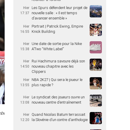
Les Spurs défendent leur projet de
Hier
nouvelle salle : « Il est temps
17:37
d’avancer ensemble »
Portrait | Patrick Ewing, Empire
Hier
Knick Building
16:55
Une date de sortie pour la Nike
Hier
A’Two “White Label”
15:38
Rui Hachimura savoure déjà son
Hier
nouveau chapitre avec les
14:50
Clippers
NBA 2K27 | Qui sera le joueur le
Hier
plus rapide ?
13:55
Le syndicat des joueurs ouvre un
Hier
nouveau centre d’entraînement
13:08
cés
Quand Nicolas Batum terrassait
Hier
la Slovénie d’un contre d’anthologie
12:20