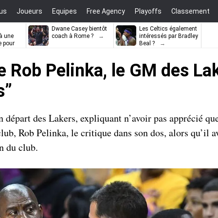
us
Joueurs
Equipes
Free Agency
Playoffs
Classement
Dwane Casey bientôt
Les Celtics également
à une
coach à Rome ?
intéressés par Bradley
e pour
Beal ?
ell
Rob Pelinka, le GM des Lake
s”
n départ des Lakers, expliquant n’avoir pas apprécié qu
b, Rob Pelinka, le critique dans son dos, alors qu’il a
n du club.