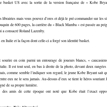
e basket US avec la sortie de la version française de « Kobe Brya
es librairies mais vous pouvez d’ores et déjà le pré-commander sur les si
 bouquin de 600 pages, la carrière du « Black Mamba » est passée au pei
lui a consacré Roland Lazenby.
en Italie et la façon dont celle-ci a forgé son identité basket.
t sourire en coin parmi un entourage de joueurs blancs, « caucasien
lie. Il est tout seul, en bas à droite de la photo, devant deux rangées
i mais, comme semble l’indiquer son regard, le jeune Kobe Bryant sait qu
entre eux ne le sera jamais. Au-dessus d’eux se tient le héros souriant 
igné de sa propre lumière.
s, des amis de cette époque ont noté que Kobe était l’exact oppo