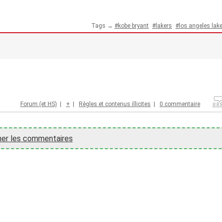
Tags →
kobe bryant
lakers
los angeles lak
Forum (et HS)
|
+
|
Règles et contenus illicites
|
0 commentaire
her les commentaires