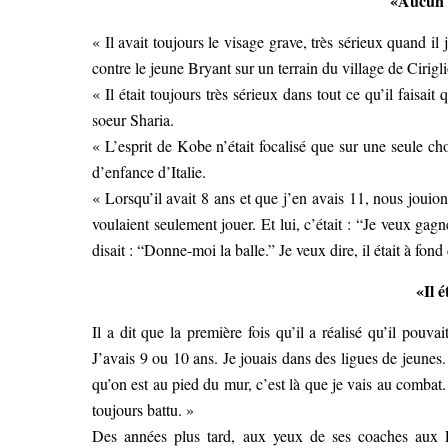
«Aucun s
« Il avait toujours le visage grave, très sérieux quand il
contre le jeune Bryant sur un terrain du village de Cirig
« Il était toujours très sérieux dans tout ce qu’il faisait
soeur Sharia.
« L’esprit de Kobe n’était focalisé que sur une seule ch
d’enfance d’Italie.
« Lorsqu’il avait 8 ans et que j’en avais 11, nous joui
voulaient seulement jouer. Et lui, c’était : “Je veux gagne
disait : “Donne-moi la balle.” Je veux dire, il était à fon
«Il é
Il a dit que la première fois qu’il a réalisé qu’il pouva
J’avais 9 ou 10 ans. Je jouais dans des ligues de jeunes.
qu’on est au pied du mur, c’est là que je vais au combat. D
toujours battu. »
Des années plus tard, aux yeux de ses coaches aux Lo