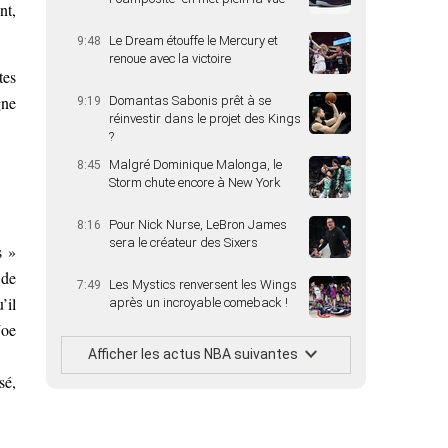
nt,
Le Dream étouffe le Mercury et
9:48
renoue avec la victoire
tes
gne
Domantas Sabonis prêt à se
9:19
réinvestir dans le projet des Kings
?
Malgré Dominique Malonga, le
8:45
Storm chute encore à New York
Pour Nick Nurse, LeBron James
8:16
sera le créateur des Sixers
s »
 de
Les Mystics renversent les Wings
7:49
’il
après un incroyable comeback !
Joe
Afficher les actus NBA suivantes
sé,