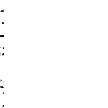
ent
 sa
ami
nts
 il
ne.
on,
uis
s à