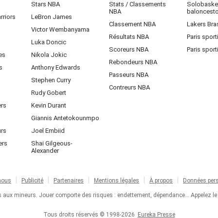
Stars NBA
Stats / Classements
Solobasket
NBA
baloncest
rriors
LeBron James
Classement NBA
Lakers Bras
Victor Wembanyama
Résultats NBA
Paris sport
Luka Doncic
Scoreurs NBA
Paris sport
es
Nikola Jokic
Rebondeurs NBA
s
Anthony Edwards
Passeurs NBA
Stephen Curry
Contreurs NBA
Rudy Gobert
ers
Kevin Durant
Giannis Antetokounmpo
urs
Joel Embiid
ers
Shai Gilgeous-
Alexander
nous
Publicité
Partenaires
Mentions légales
À propos
Données pers
ts aux mineurs. Jouer comporte des risques : endettement, dépendance... Appelez le
Tous droits réservés © 1998-2026
Eureka Presse