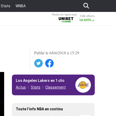
Stats
WNBA
Pariez en ligne avec
100€ offerts
Unibet
La suite →
Publié le 6/04/2018 à 15:29
Twitter
Facebook
Los Angeles Lakers en 1 clic
Actus
Stats
Classement
Toute l’info NBA en continu