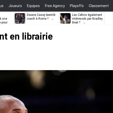
us
Joueurs
Equipes
Free Agency
Playoffs
Classement
Dwane Casey bientôt
Les Celtics également
à une
coach à Rome ?
intéressés par Bradley
e pour
Beal ?
ell
t en librairie