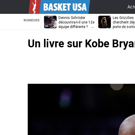
Act
Dennis Schröder
Les Grizzlies
RUMEURS
découvrira-t-il une 12e
cherchent déj
équipe différente ?
porte de sorti
D’Angelo Russ
Un livre sur Kobe Bryan