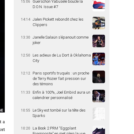
Guerschon Yabusele boucle la
15:06
D.O.N. Issue #7
Jalen Pickett rebondit chez les
14:14
Clippers
Janelle Salaün s’épanouit comme
13:30
joker
Les adieux de Lu Dort à Oklahoma
12:50
City
Paris sportifs truqués : un proche
12:12
de Terry Rozier fait pression sur
des témoins
Enfin à 100%, Joel Embiid aura un
11:33
calendrier personnalisé
Le Sky est tombé sur la tête des
10:55
Sparks
t a
La Book 2 PRM “Eggplant
ort
10:20
Foamposite” en met plein la vue