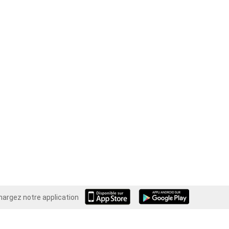
hargez notre application
Android