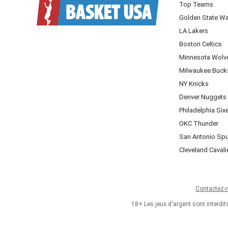
Top Teams
Golden State Wa
LA Lakers
Boston Celtics
Minnesota Wolv
Milwaukee Buck
NY Knicks
Denver Nuggets
Philadelphia Six
OKC Thunder
San Antonio Sp
Cleveland Cavali
Contactez-
18+ Les jeux d'argent sont interdi