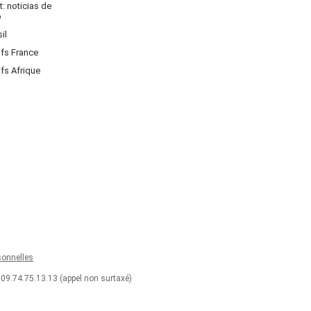
: noticias de
o
il
ifs France
ifs Afrique
onnelles
 09.74.75.13.13 (appel non surtaxé)