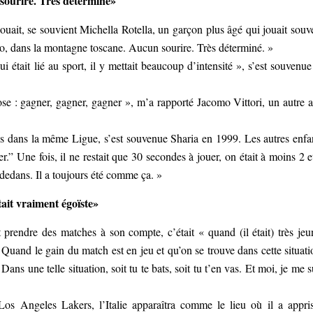
ourire. Très déterminé»
 jouait, se souvient Michella Rotella, un garçon plus âgé qui jouait souv
lio, dans la montagne toscane. Aucun sourire. Très déterminé. »
 qui était lié au sport, il y mettait beaucoup d’intensité », s’est souvenue
ose : gagner, gagner, gagner », m’a rapporté Jacomo Vittori, un autre 
ons dans la même Ligue, s’est souvenue Sharia en 1999. Les autres enfa
r.” Une fois, il ne restait que 30 secondes à jouer, on était à moins 2 et
d dedans. Il a toujours été comme ça. »
tait vraiment égoïste»
it prendre des matches à son compte, c’était « quand (il était) très jeu
 Quand le gain du match est en jeu et qu’on se trouve dans cette situati
ans une telle situation, soit tu te bats, soit tu t’en vas. Et moi, je me s
s Angeles Lakers, l’Italie apparaîtra comme le lieu où il a appri