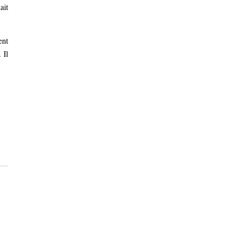
ait
ent
 Il