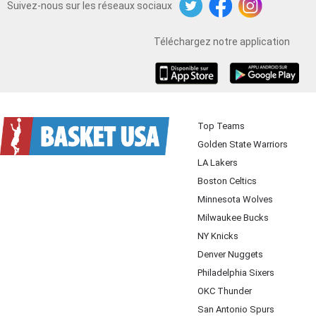
Suivez-nous sur les réseaux sociaux
Twitter
Facebook
Instagram
Téléchargez notre application
iOS
Android
Top Teams
Golden State Warriors
LA Lakers
Boston Celtics
Minnesota Wolves
Milwaukee Bucks
NY Knicks
Denver Nuggets
Philadelphia Sixers
OKC Thunder
San Antonio Spurs