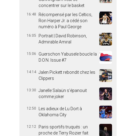
concentrer sur le basket
16:48
Récompensé par les Celtics,
Ron Harper Jr. a cédé son
numéro à Paul George
16:05
Portrait | David Robinson,
Admirable Amiral
15:06
Guerschon Yabusele boucle la
D.O.N. Issue #7
14:14
Jalen Pickett rebondit chez les
Clippers
13:30
Janelle Salaün s’épanouit
comme joker
12:50
Les adieux de Lu Dort à
Oklahoma City
12:12
Paris sportifs truqués : un
proche de Terry Rozier fait