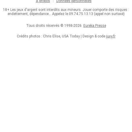
À propos
Données personnelles
18+ Les jeux d'argent sont interdits aux mineurs. Jouer comporte des risques :
endettement, dépendance... Appelez le 09.74.75.13.13 (appel non surtaxé)
Tous droits réservés © 1998-2026
Eureka Presse
Crédits photos : Chris Elise, USA Today | Design & code
juxy.fr