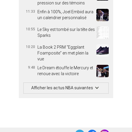
pression sur des témoins
11:33
Enfin à 100%, Joel Embiid aura
un calendrier personnalisé
10:55
Le Sky est tombé sur la tête des
Sparks
10:20
La Book 2 PRM “Eggplant
Foamposite” en met plein la
vue
9:48
Le Dream étouffe le Mercury et
renoue avec la victoire
Afficher les actus NBA suivantes