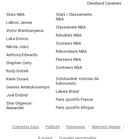
Cleveland Cavaliers
Stars NBA
Stats / Classements
NBA
LeBron James
Classement NBA
Victor Wembanyama
Résultats NBA
Luka Doncic
Scoreurs NBA
Nikola Jokic
Rebondeurs NBA
Anthony Edwards
Passeurs NBA
Stephen Curry
Contreurs NBA
Rudy Gobert
Solobasket: noticias de
Kevin Durant
baloncesto
Giannis Antetokounmpo
Lakers Brasil
Joel Embiid
Paris sportifs France
Shai Gilgeous-
Paris sportifs Afrique
Alexander
Contactez-nous
Publicité
Partenaires
Mentions légales
À propos
Données personnelles