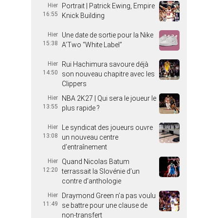
Hier
Portrait | Patrick Ewing, Empire
16:55
Knick Building
Hier
Une date de sortie pour la Nike
15:38
A’Two “White Label”
Hier
Rui Hachimura savoure déjà
14:50
son nouveau chapitre avec les
Clippers
Hier
NBA 2K27 | Qui sera le joueur le
13:55
plus rapide ?
Hier
Le syndicat des joueurs ouvre
13:08
un nouveau centre
d’entraînement
Hier
Quand Nicolas Batum
12:20
terrassait la Slovénie d’un
contre d’anthologie
Hier
Draymond Green n’a pas voulu
11:49
se battre pour une clause de
non-transfert