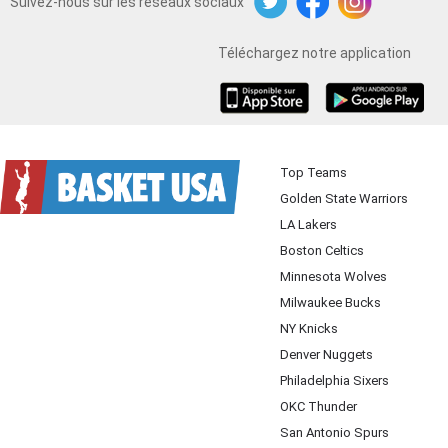
Suivez-nous sur les réseaux sociaux
Twitter
Facebook
Instagram
Téléchargez notre application
iOS
Android
Top Teams
Golden State Warriors
LA Lakers
Boston Celtics
Minnesota Wolves
Milwaukee Bucks
NY Knicks
Denver Nuggets
Philadelphia Sixers
OKC Thunder
San Antonio Spurs