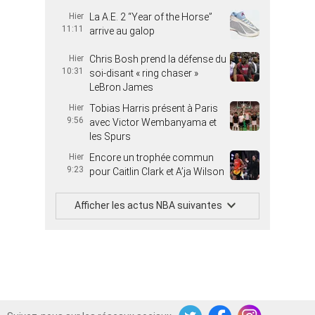
Hier
La A.E. 2 “Year of the Horse”
11:11
arrive au galop
Hier
Chris Bosh prend la défense du
10:31
soi-disant « ring chaser »
LeBron James
Hier
Tobias Harris présent à Paris
9:56
avec Victor Wembanyama et
les Spurs
Hier
Encore un trophée commun
9:23
pour Caitlin Clark et A’ja Wilson
Afficher les actus NBA suivantes