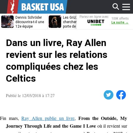
Affi
Pariez en ligne avec
Dennis Schröder
Les Grizzlies
Dwane Casey
100€ offerts
Unibet
découvrira-t-il une
cherchent déjà une
bientôt coach
La suite →
12e équipe
porte de sortie
Rome ?
différente ?
pour D’Angelo
le
Russell
Dans un livre, Ray Allen
men
revient sur les relations
compliquées chez les
Celtics
Twitter
Facebook
Publié le 12/03/2018 à 17:27
From the Outside, My
Fin mars,
Ray Allen publie un livre
,
Journey Through Life and the Game I Love
où il revient sur