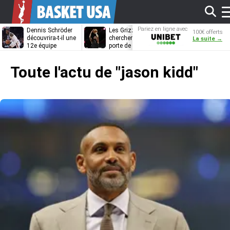
Af
Pariez en ligne avec
Dennis Schröder
Les Grizzlies
Dwane Casey
100€ offerts
Unibet
découvrira-t-il une
cherchent déjà une
bientôt coach
La suite →
12e équipe
porte de sortie
Rome ?
différente ?
pour D’Angelo
l
Russell
Toute l'actu de
"jason kidd"
m