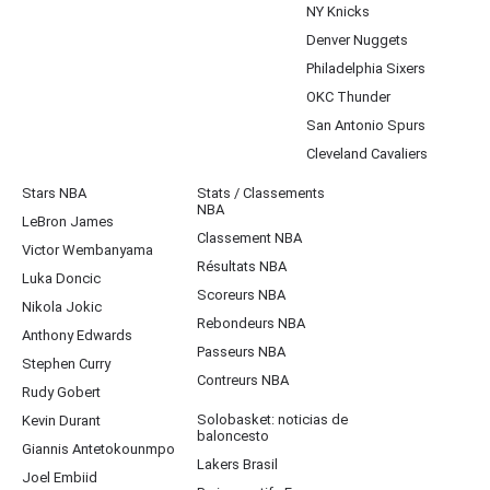
NY Knicks
Denver Nuggets
Philadelphia Sixers
OKC Thunder
San Antonio Spurs
Cleveland Cavaliers
Stars NBA
Stats / Classements
NBA
LeBron James
Classement NBA
Victor Wembanyama
Résultats NBA
Luka Doncic
Scoreurs NBA
Nikola Jokic
Rebondeurs NBA
Anthony Edwards
Passeurs NBA
Stephen Curry
Contreurs NBA
Rudy Gobert
Solobasket: noticias de
Kevin Durant
baloncesto
Giannis Antetokounmpo
Lakers Brasil
Joel Embiid