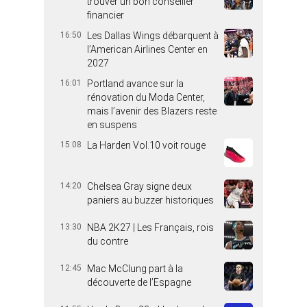
trouver un bon conseiller
financier
16:50
Les Dallas Wings débarquent à
l’American Airlines Center en
2027
16:01
Portland avance sur la
rénovation du Moda Center,
mais l’avenir des Blazers reste
en suspens
15:08
La Harden Vol.10 voit rouge
14:20
Chelsea Gray signe deux
paniers au buzzer historiques
13:30
NBA 2K27 | Les Français, rois
du contre
12:45
Mac McClung part à la
découverte de l’Espagne