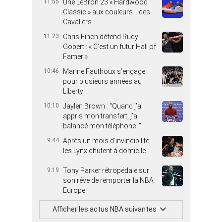
11:55
Une LeBron 23 « Hardwood
Classic » aux couleurs… des
Cavaliers
11:23
Chris Finch défend Rudy
Gobert : « C’est un futur Hall of
Famer »
10:46
Marine Fauthoux s’engage
pour plusieurs années au
Liberty
10:10
Jaylen Brown : “Quand j’ai
appris mon transfert, j’ai
balancé mon téléphone !”
9:44
Après un mois d’invincibilité,
les Lynx chutent à domicile
9:19
Tony Parker rétropédale sur
son rêve de remporter la NBA
Europe
Afficher les actus NBA suivantes