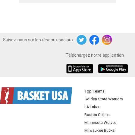
Suivez-nous sur les réseaux sociaux
Twitter
Facebook
Instagram
Téléchargez notre application
iOS
Android
Top Teams
Golden State Warriors
LA Lakers
Boston Celtics
Minnesota Wolves
Milwaukee Bucks