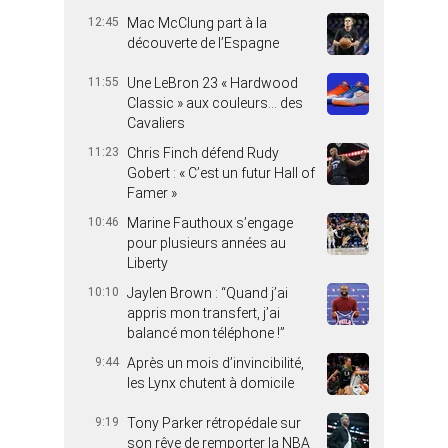
12:45
Mac McClung part à la
découverte de l’Espagne
11:55
Une LeBron 23 « Hardwood
Classic » aux couleurs… des
Cavaliers
11:23
Chris Finch défend Rudy
Gobert : « C’est un futur Hall of
Famer »
10:46
Marine Fauthoux s’engage
pour plusieurs années au
Liberty
10:10
Jaylen Brown : “Quand j’ai
appris mon transfert, j’ai
balancé mon téléphone !”
9:44
Après un mois d’invincibilité,
les Lynx chutent à domicile
9:19
Tony Parker rétropédale sur
son rêve de remporter la NBA