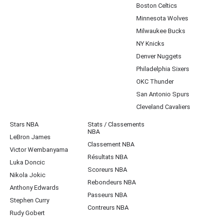
Boston Celtics
Minnesota Wolves
Milwaukee Bucks
NY Knicks
Denver Nuggets
Philadelphia Sixers
OKC Thunder
San Antonio Spurs
Cleveland Cavaliers
Stars NBA
Stats / Classements
NBA
LeBron James
Classement NBA
Victor Wembanyama
Résultats NBA
Luka Doncic
Scoreurs NBA
Nikola Jokic
Rebondeurs NBA
Anthony Edwards
Passeurs NBA
Stephen Curry
Contreurs NBA
Rudy Gobert