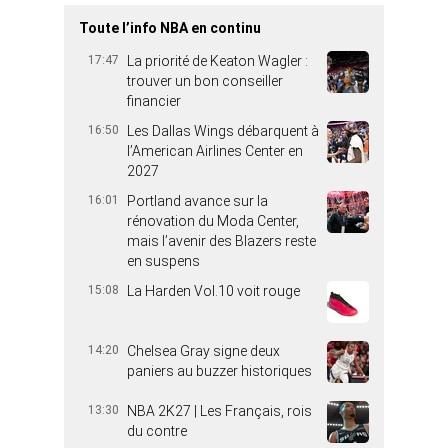
Toute l’info NBA en continu
17:47
La priorité de Keaton Wagler :
trouver un bon conseiller
financier
16:50
Les Dallas Wings débarquent à
l’American Airlines Center en
2027
16:01
Portland avance sur la
rénovation du Moda Center,
mais l’avenir des Blazers reste
en suspens
15:08
La Harden Vol.10 voit rouge
14:20
Chelsea Gray signe deux
paniers au buzzer historiques
13:30
NBA 2K27 | Les Français, rois
du contre