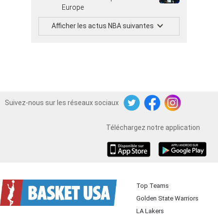
Europe
Afficher les actus NBA suivantes
Suivez-nous sur les réseaux sociaux
Twitter
Facebook
Instagram
Téléchargez notre application
iOS
Android
Top Teams
Golden State Warriors
LA Lakers