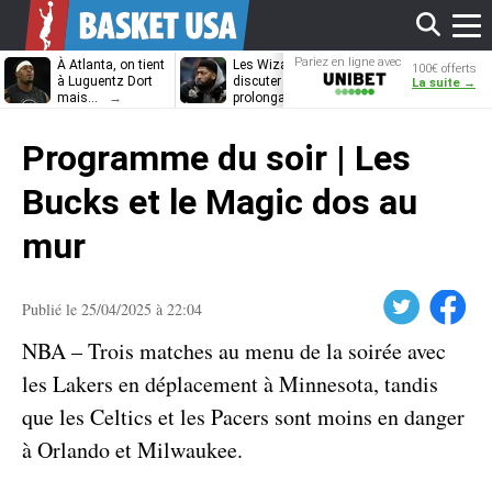
Affi
Pariez en ligne avec
À Atlanta, on tient
Les Wizards vont
Dennis Schrö
100€ offerts
Unibet
à Luguentz Dort
discuter
découvrira-t-il
La suite →
mais…
prolongation avec
12e équipe
Anthony Davis
différente ?
le
Programme du soir | Les
men
Bucks et le Magic dos au
mur
Twitter
Facebook
Publié le 25/04/2025 à 22:04
NBA – Trois matches au menu de la soirée avec
les Lakers en déplacement à Minnesota, tandis
que les Celtics et les Pacers sont moins en danger
à Orlando et Milwaukee.