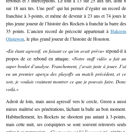
rebonds et 3 interceptions. Le tout à 13 sur 25 aux tirs, dont 8
sur 18 aux tirs. Une perf’ qui lui permet d’égaler un record de
franchise à 3-points, et même de devenir à 23 ans et 74 jours le
plus jeune joueur de l’histoire des Rockets à franchir la barre des
35 points. L’ancien record de précocité appartenait à
Hakeem
Olajuwon
, le plus grand joueur de l’histoire de Houston.
«En étant agressif, en faisant ce qu’on avait prévu»
répond-il à
propos de ce rebond en attaque.
«Notre staff vidéo a fait un
super boulot d’analyse. Franchement, j’avais juste à jouer. J’ai
eu un premier aperçu des playoffs au match précédent, et ce
soir, je voulais vraiment montrer ce que je pouvais faire. Donc
voilà.»
Adroit de loin, mais aussi agressif vers le cercle, Green a aussi
mieux maîtrisé ses pénétrations, lâchant la balle au bon moment.
Habituellement, les Rockets ne shootent pas autant à 3-points,
mais cette nuit, ses coéquipiers se sont souvent retrouvés seuls
grâce à sa percussion.
«C’est vraiment lié l’agressivité»
répète-t-