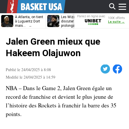
Affi
Pariez en ligne avec
À Atlanta, on tient
Les Wizards vont
Dennis Schrö
100€ offerts
Unibet
à Luguentz Dort
discuter
découvrira-t-il
La suite →
mais…
prolongation avec
12e équipe
Anthony Davis
différente ?
le
Jalen Green mieux que
men
Hakeem Olajuwon
Twitter
Facebook
Publié le 24/04/2025 à 8:08
Modifié le 24/04/2025 à 14:59
NBA – Dans le Game 2, Jalen Green égale un
record de franchise et devient le plus jeune de
l’histoire des Rockets à franchir la barre des 35
points.