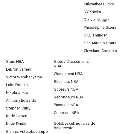
Milwaukee Bucks
NY Knicks
Denver Nuggets
Philadelphia Sixers
OKC Thunder
San Antonio Spurs
Cleveland Cavaliers
Stars NBA
Stats / Classements
NBA
LeBron James
Classement NBA
Victor Wembanyama
Résultats NBA
Luka Doncic
Scoreurs NBA
Nikola Jokic
Rebondeurs NBA
Anthony Edwards
Passeurs NBA
Stephen Curry
Contreurs NBA
Rudy Gobert
Solobasket: noticias de
Kevin Durant
baloncesto
Giannis Antetokounmpo