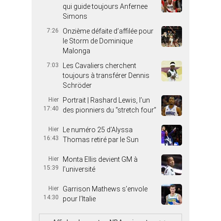
qui guide toujours Anfernee
Simons
7:26
Onzième défaite d’affilée pour
le Storm de Dominique
Malonga
7:03
Les Cavaliers cherchent
toujours à transférer Dennis
Schröder
Hier
Portrait | Rashard Lewis, l’un
17:40
des pionniers du “stretch four”
Hier
Le numéro 25 d’Alyssa
16:43
Thomas retiré par le Sun
Hier
Monta Ellis devient GM à
15:39
l’université
Hier
Garrison Mathews s’envole
14:30
pour l’Italie