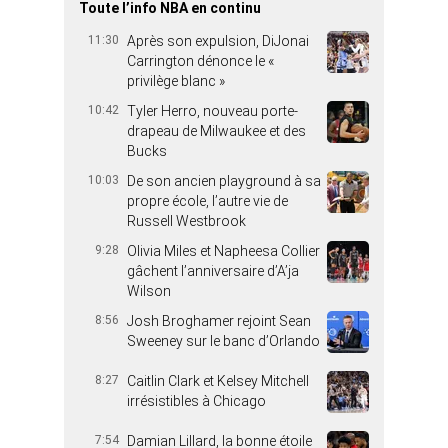
Toute l’info NBA en continu
11:30
Après son expulsion, DiJonai
Carrington dénonce le «
privilège blanc »
10:42
Tyler Herro, nouveau porte-
drapeau de Milwaukee et des
Bucks
10:03
De son ancien playground à sa
propre école, l’autre vie de
Russell Westbrook
9:28
Olivia Miles et Napheesa Collier
gâchent l’anniversaire d’A’ja
Wilson
8:56
Josh Broghamer rejoint Sean
Sweeney sur le banc d’Orlando
8:27
Caitlin Clark et Kelsey Mitchell
irrésistibles à Chicago
7:54
Damian Lillard, la bonne étoile