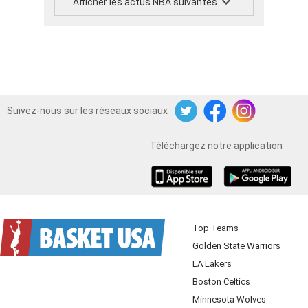
Afficher les actus NBA suivantes
Suivez-nous sur les réseaux sociaux
Twitter
Facebook
Instagram
Téléchargez notre application
iOS
Android
Top Teams
Golden State Warriors
LA Lakers
Boston Celtics
Minnesota Wolves