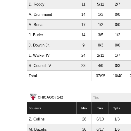
D. Roddy
11
5/11
2/7
A. Drummond
14
1/3
0/0
A. Bona
17
1/2
0/0
J. Butler
14
3/5
1/2
J. Dowtin Jr.
9
0/3
0/0
L. Walker IV
24
2/11
1/7
R. Council IV
23
4/9
0/3
Total
37/95
10/40
CHICAGO
/
142
Tirs
Joueurs
Min
Tirs
3pts
Z. Collins
28
6/10
1/3
M. Buzelis
36
6/17
1/6