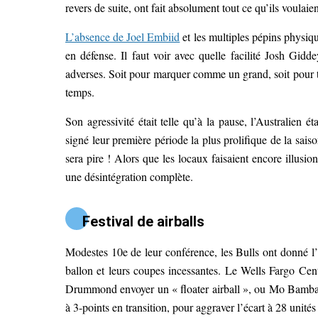
revers de suite, ont fait absolument tout ce qu’ils voulaie
L’absence de Joel Embiid
et les multiples pépins physiq
en défense. Il faut voir avec quelle facilité Josh Gid
adverses. Soit pour marquer comme un grand, soit pour t
temps.
Son agressivité était telle qu’à la pause, l’Australien 
signé leur première période la plus prolifique de la sai
sera pire ! Alors que les locaux faisaient encore illusi
une désintégration complète.
Festival de airballs
Modestes 10e de leur conférence, les Bulls ont donné l
ballon et leurs coupes incessantes. Le Wells Fargo Cent
Drummond envoyer un « floater airball », ou Mo Bamba se
à 3-points en transition, pour aggraver l’écart à 28 unités