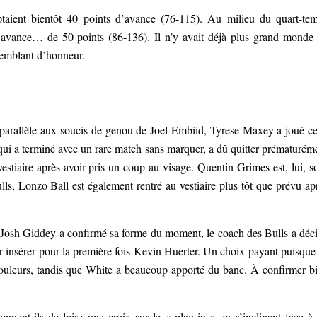
ptaient bientôt 40 points d’avance (76-115). Au milieu du quart-te
ne avance… de 50 points (86-136). Il n’y avait déjà plus grand monde
semblant d’honneur.
 parallèle aux soucis de genou de Joel Embiid, Tyrese Maxey a joué ce
qui a terminé avec un rare match sans marquer, a dû quitter prématurém
stiaire après avoir pris un coup au visage. Quentin Grimes est, lui, so
, Lonzo Ball est également rentré au vestiaire plus tôt que prévu ap
 Josh Giddey a confirmé sa forme du moment, le coach des Bulls a déc
r insérer pour la première fois Kevin Huerter. Un choix payant puisque
couleurs, tandis que White a beaucoup apporté du banc. À confirmer b
ennent-ils de faire une croix sur le « play-in » en s’inclinant face à