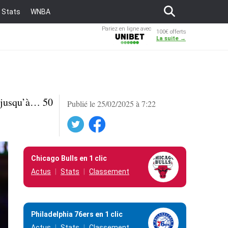
Stats
WNBA
Pariez en ligne avec
100€ offerts
Unibet
La suite →
é jusqu’à… 50
Publié le 25/02/2025 à 7:22
Twitter
Facebook
Chicago Bulls en 1 clic
Actus
Stats
Classement
Philadelphia 76ers en 1 clic
Actus
Stats
Classement