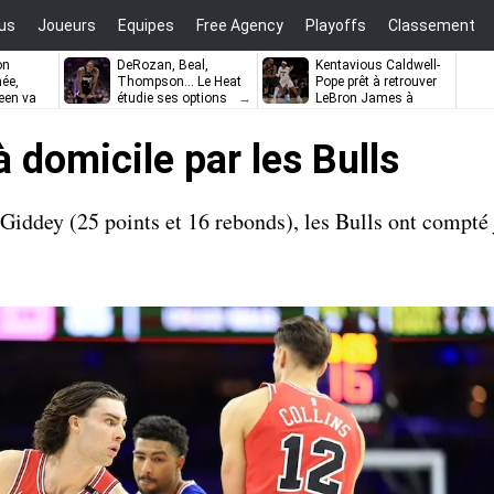
us
Joueurs
Equipes
Free Agency
Playoffs
Classement
on
DeRozan, Beal,
Kentavious Caldwell-
ée,
Thompson… Le Heat
Pope prêt à retrouver
een va
étudie ses options
LeBron James à
ler à
Philadelphie ?
à domicile par les Bulls
Giddey (25 points et 16 rebonds), les Bulls ont compt