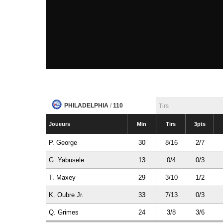
PHILADELPHIA
/
110
Tirs
Joueurs
Min
Tirs
3pts
P. George
30
8/16
2/7
G. Yabusele
13
0/4
0/3
T. Maxey
29
3/10
1/2
K. Oubre Jr.
33
7/13
0/3
Q. Grimes
24
3/8
3/6