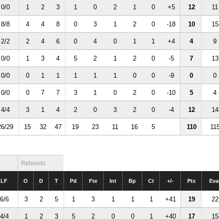
0/0
1
2
3
1
0
2
1
0
+5
12
11
8/8
4
4
8
0
3
1
2
0
-18
10
15
2/2
2
4
6
0
4
0
1
1
+4
4
9
0/0
1
3
4
5
2
1
2
0
-5
7
13
0/0
0
1
1
1
1
1
0
0
-9
0
0
0/0
0
7
7
3
1
0
2
0
-10
5
4
4/4
3
1
4
2
0
3
2
0
-4
12
14
26/29
15
32
47
19
23
11
16
5
110
11
Rebonds
LF
O
D
T
Pd
Fte
Int
Bp
Ct
+/-
Pts
Eva
6/6
3
2
5
1
3
1
1
1
+41
19
22
4/4
1
2
3
5
2
0
0
1
+40
17
15