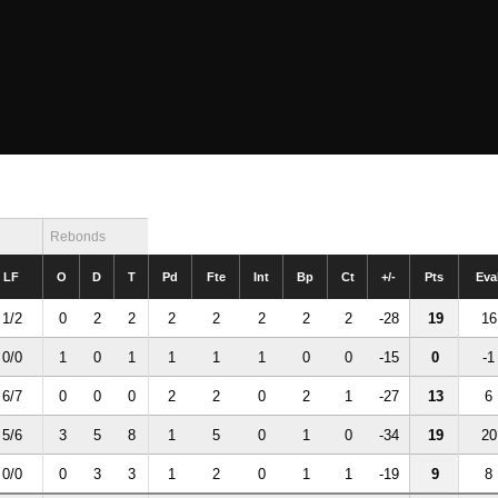
Rebonds
LF
O
D
T
Pd
Fte
Int
Bp
Ct
+/-
Pts
Eva
1/2
0
2
2
2
2
2
2
2
-28
19
16
0/0
1
0
1
1
1
1
0
0
-15
0
-1
6/7
0
0
0
2
2
0
2
1
-27
13
6
5/6
3
5
8
1
5
0
1
0
-34
19
20
0/0
0
3
3
1
2
0
1
1
-19
9
8