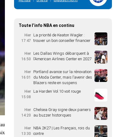
Toute l’info NBA en continu
La priorité de Keaton Wagler :
Hier
trouver un bon conseiller financier
17:47
Les Dallas Wings débarquent à
Hier
l’American Airlines Center en 2027
16:50
Portland avance sur la rénovation
Hier
du Moda Center, mais l’avenir des
16:01
Blazers reste en suspens
La Harden Vol.10 voit rouge
Hier
15:08
Chelsea Gray signe deux paniers
Hier
au buzzer historiques
14:20
 au
NBA 2K27 | Les Français, rois du
Hier
six
contre
13:30