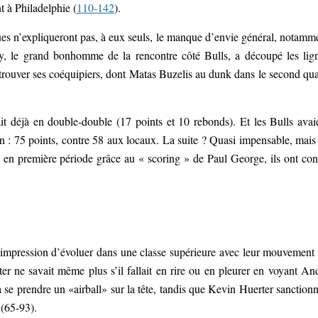
nt à Philadelphie (
110-142
).
ues n’expliqueront pas, à eux seuls, le manque d’envie général, notamm
dey, le grand bonhomme de la rencontre côté Bulls, a découpé les lig
rouver ses coéquipiers, dont Matas Buzelis au dunk dans le second qua
était déjà en double-double (17 points et 10 rebonds). Et les Bulls avai
son : 75 points, contre 58 aux locaux. La suite ? Quasi impensable, mais
on en première période grâce au « scoring » de Paul George, ils ont co
’impression d’évoluer dans une classe supérieure avec leur mouvement
er ne savait même plus s’il fallait en rire ou en pleurer en voyant An
 prendre un «airball» sur la tête, tandis que Kevin Huerter sanctionn
 (65-93).