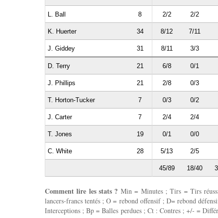
L. Ball
8
2/2
2/2
K. Huerter
34
8/12
7/11
J. Giddey
31
8/11
3/3
D. Terry
21
6/8
0/1
J. Phillips
21
2/8
0/3
T. Horton-Tucker
7
0/3
0/2
J. Carter
7
2/4
2/4
T. Jones
19
0/1
0/0
C. White
28
5/13
2/5
45/89
18/40
3
Comment lire les stats ?
Min = Minutes ; Tirs = Tirs réussis
lancers-francs tentés ; O = rebond offensif ; D= rebond défensif
Interceptions ; Bp = Balles perdues ; Ct : Contres ; +/- = Différ