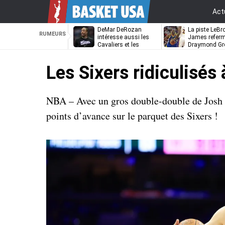
Act
DeMar DeRozan
La piste LeBr
RUMEURS
intéresse aussi les
James referm
Cavaliers et les
Draymond Gr
Nuggets
pouvoir rempi
Golden State
Les Sixers ridiculisés 
NBA – Avec un gros double-double de Josh 
points d’avance sur le parquet des Sixers !