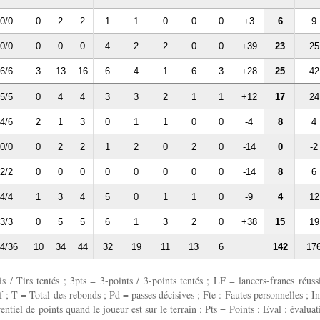
0/0
0
2
2
1
1
0
0
0
+3
6
9
0/0
0
0
0
4
2
2
0
0
+39
23
25
6/6
3
13
16
6
4
1
6
3
+28
25
42
5/5
0
4
4
3
3
2
1
1
+12
17
24
4/6
2
1
3
0
1
1
0
0
-4
8
4
0/0
0
2
2
1
2
0
2
0
-14
0
-2
2/2
0
0
0
0
0
0
0
0
-14
8
6
4/4
1
3
4
5
0
1
1
0
-9
4
12
3/3
0
5
5
6
1
3
2
0
+38
15
19
4/36
10
34
44
32
19
11
13
6
142
17
 / Tirs tentés ; 3pts = 3-points / 3-points tentés ; LF = lancers-francs réussi
 ; T = Total des rebonds ; Pd = passes décisives ; Fte : Fautes personnelles ; In
entiel de points quand le joueur est sur le terrain ; Pts = Points ; Eval : évaluat