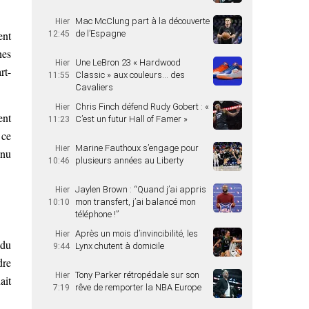
Mac McClung part à la découverte
Hier
ent
de l’Espagne
12:45
nes
Une LeBron 23 « Hardwood
Hier
rt-
Classic » aux couleurs… des
11:55
Cavaliers
Chris Finch défend Rudy Gobert : «
Hier
ent
C’est un futur Hall of Famer »
11:23
 ce
Marine Fauthoux s’engage pour
Hier
nnu
plusieurs années au Liberty
10:46
Jaylen Brown : “Quand j’ai appris
Hier
mon transfert, j’ai balancé mon
10:10
téléphone !”
Après un mois d’invincibilité, les
Hier
 du
Lynx chutent à domicile
9:44
dre
Tony Parker rétropédale sur son
Hier
ait
rêve de remporter la NBA Europe
7:19