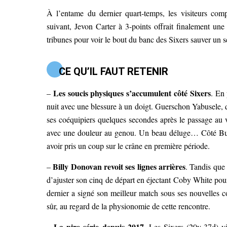
À l’entame du dernier quart-temps, les visiteurs com
suivant, Jevon Carter à 3-points offrait finalement u
tribunes pour voir le bout du banc des Sixers sauver un 
CE QU’IL FAUT RETENIR
Les soucis physiques s’accumulent côté Sixers
–
. En
nuit avec une blessure à un doigt. Guerschon Yabusele, 
ses coéquipiers quelques secondes après le passage au ve
avec une douleur au genou. Un beau déluge… Côté Bulls
avoir pris un coup sur le crâne en première période.
Billy Donovan revoit ses lignes arrières
–
. Tandis que
d’ajuster son cinq de départ en éjectant Coby White pou
dernier a signé son meilleur match sous ses nouvelles 
sûr, au regard de la physionomie de cette rencontre.
La pire série depuis 2017
–
. Les Sixers (20v-37d) vi