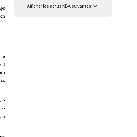
Afficher les actus NBA suivantes
mps
 en
tte
ent
rti
rès
idé
 ce
ien
 un