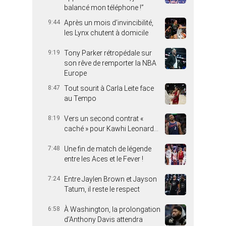
balancé mon téléphone !”
9:44
Après un mois d’invincibilité,
les Lynx chutent à domicile
9:19
Tony Parker rétropédale sur
son rêve de remporter la NBA
Europe
8:47
Tout sourit à Carla Leite face
au Tempo
8:19
Vers un second contrat «
caché » pour Kawhi Leonard…
7:48
Une fin de match de légende
entre les Aces et le Fever !
7:24
Entre Jaylen Brown et Jayson
Tatum, il reste le respect
6:58
À Washington, la prolongation
d’Anthony Davis attendra