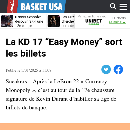
Affi
Pariez en ligne avec
Dennis Schröder
Les Grizzlies
Dwane Casey
100€ offerts
Unibet
découvrira-t-il une
cherchent déjà une
bientôt coach
La suite →
12e équipe
porte de sortie
Rome ?
différente ?
pour D’Angelo
le
Russell
La KD 17 “Easy Money” sort
men
les billets
Twitter
Facebook
Publié le 3/01/2025 à 11:08
Sneakers – Après la LeBron 22 « Currency
Monopoly », c’est au tour de la 17e chaussure
signature de Kevin Durant d’habiller sa tige de
billets de banque.