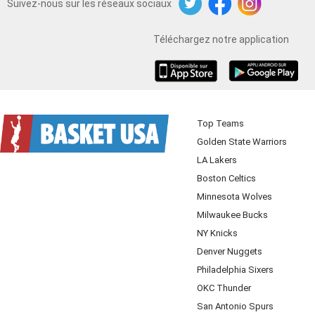
Suivez-nous sur les réseaux sociaux
Twitter
Facebook
Instagram
Téléchargez notre application
iOS
Android
Top Teams
Golden State Warriors
LA Lakers
Boston Celtics
Minnesota Wolves
Milwaukee Bucks
NY Knicks
Denver Nuggets
Philadelphia Sixers
OKC Thunder
San Antonio Spurs