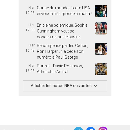
Hier
Coupe du monde : Team USA
19:23
envoie la très grosse armada !
Hier
En pleine polémique, Sophie
17:38
Cunningham veut se
concentrer sur le basket
Hier
Récompensé par les Celtics,
16:48
Ron Harper Jr. a cédé son
numéro à Paul George
Hier
Portrait | David Robinson,
16:05
Admirable Amiral
Afficher les actus NBA suivantes