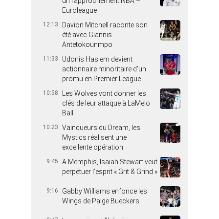
un rapprochement NBA –
Euroleague
12:13
Davion Mitchell raconte son
été avec Giannis
Antetokounmpo
11:33
Udonis Haslem devient
actionnaire minoritaire d’un
promu en Premier League
10:58
Les Wolves vont donner les
clés de leur attaque à LaMelo
Ball
10:23
Vainqueurs du Dream, les
Mystics réalisent une
excellente opération
9:45
A Memphis, Isaiah Stewart veut
perpétuer l’esprit « Grit & Grind »
9:16
Gabby Williams enfonce les
Wings de Paige Bueckers