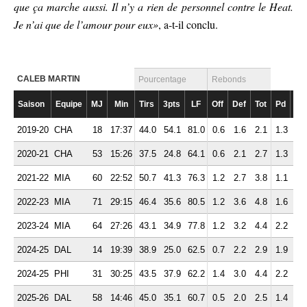
que ça marche aussi. Il n’y a rien de personnel contre le Heat.
Je n’ai que de l’amour pour eux»
, a-t-il conclu.
CALEB MARTIN
Pourcentage
Rebonds
Saison
Equipe
MJ
Min
Tirs
3pts
LF
Off
Def
Tot
Pd
Fte
2019-20
CHA
18
17:37
44.0
54.1
81.0
0.6
1.6
2.1
1.3
1.
2020-21
CHA
53
15:26
37.5
24.8
64.1
0.6
2.1
2.7
1.3
1.
2021-22
MIA
60
22:52
50.7
41.3
76.3
1.2
2.7
3.8
1.1
1.
2022-23
MIA
71
29:15
46.4
35.6
80.5
1.2
3.6
4.8
1.6
2.
2023-24
MIA
64
27:26
43.1
34.9
77.8
1.2
3.2
4.4
2.2
2.
2024-25
DAL
14
19:39
38.9
25.0
62.5
0.7
2.2
2.9
1.9
1.
2024-25
PHI
31
30:25
43.5
37.9
62.2
1.4
3.0
4.4
2.2
2.
2025-26
DAL
58
14:46
45.0
35.1
60.7
0.5
2.0
2.5
1.4
1.