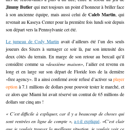
Jimmy Butler
qui met toujours un point d’honneur à briller face
Caleb Martin
à son ancienne équipe, mais aussi celui de
, qui
revenait au Kaseya Center pour la première fois lundi soir depuis
son départ vers la Pennsylvanie cet été.
Le jumeau de Cody Martin
avait d’ailleurs été l’un des seuls
joueurs des Sixers à surnager ce soir là, par son intensité des
deux côtés du terrain. En marge de son retour au bercail qu’il
considère comme sa
«deuxième maison»
, l’ailier est revenu en
long et en large sur son départ de Floride lors de la dernière
«free agency». Il a ainsi confirmé avoir refusé d’activer sa
player
option
à 7.1 millions de dollars pour pouvoir tester le marché, et
ce alors que Miami lui avait réservé un contrat de 65 millions de
dollars sur cinq ans !
« C’est difficile à expliquer, car il y a beaucoup de choses qui
sont rentrées en ligne de compte »,
a-t-il expliqué
.
«C’est clair
que je voulais trouver la meilleure situation, je voulais voir ce