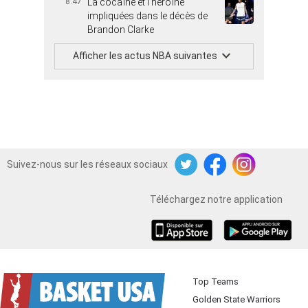
8:47
La cocaïne et l’héroïne
impliquées dans le décès de
Brandon Clarke
Afficher les actus NBA suivantes
Suivez-nous sur les réseaux sociaux
Twitter
Facebook
Instagram
Téléchargez notre application
iOS
Android
Top Teams
Golden State Warriors