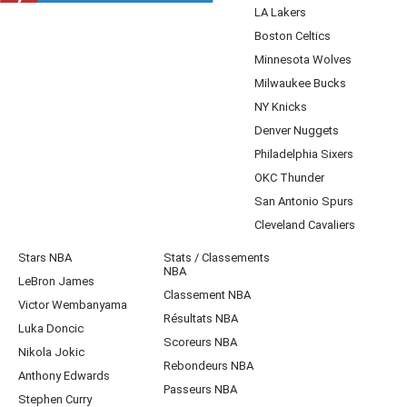
LA Lakers
Boston Celtics
Minnesota Wolves
Milwaukee Bucks
NY Knicks
Denver Nuggets
Philadelphia Sixers
OKC Thunder
San Antonio Spurs
Cleveland Cavaliers
Stars NBA
Stats / Classements
NBA
LeBron James
Classement NBA
Victor Wembanyama
Résultats NBA
Luka Doncic
Scoreurs NBA
Nikola Jokic
Rebondeurs NBA
Anthony Edwards
Passeurs NBA
Stephen Curry