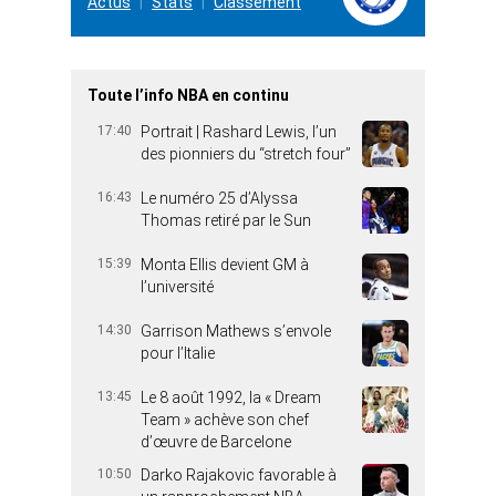
Actus
Stats
Classement
Toute l’info NBA en continu
17:40
Portrait | Rashard Lewis, l’un
des pionniers du “stretch four”
16:43
Le numéro 25 d’Alyssa
Thomas retiré par le Sun
15:39
Monta Ellis devient GM à
l’université
14:30
Garrison Mathews s’envole
pour l’Italie
13:45
Le 8 août 1992, la « Dream
Team » achève son chef
d’œuvre de Barcelone
10:50
Darko Rajakovic favorable à