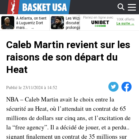
Affi
Pariez en ligne avec
À Atlanta, on tient
Les Wizards vont
Dennis Schrö
100€ offerts
Unibet
à Luguentz Dort
discuter
découvrira-t-il
La suite →
mais…
prolongation avec
12e équipe
Anthony Davis
différente ?
le
Caleb Martin revient sur les
men
raisons de son départ du
Heat
Twitter
Facebook
Publié le 23/11/2024 à 14:52
NBA – Caleb Martin avait le choix entre la
sécurité au Heat, où l’attendait un contrat de 65
millions de dollars sur cinq ans, et l’excitation de
la “free agency”. Il a décidé de jouer, et a perdu..
signant finalement un contrat de 35 millions sur